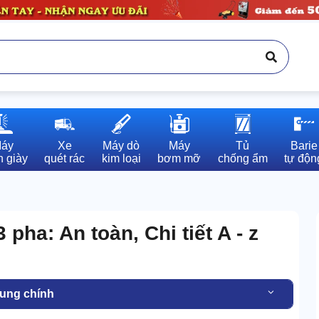
áy

Xe

Máy dò

Máy

Tủ

Barie

 giày
quét rác
kim loại
bơm mỡ
chống ẩm
tự độn
pha: An toàn, Chi tiết A - z
dung chính