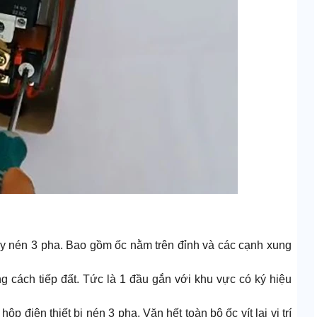
áy nén 3 pha. Bao gồm ốc nằm trên đỉnh và các cạnh xung
 cách tiếp đất. Tức là 1 đầu gắn với khu vực có ký hiệu
ộp điện thiết bị nén 3 pha. Vặn hết toàn bộ ốc vít lại vị trí