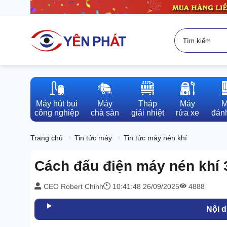
Máy hút bụi

Máy

Tháp

Máy

M
công nghiệp
chà sàn
giải nhiệt
rửa xe
đánh
Trang chủ
Tin tức máy
Tin tức máy nén khí
Cách đấu điện máy nén khí 3 
CEO Robert Chinh
10:41:48 26/09/2025
4888
Nội 