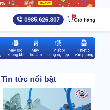
0
0985.626.307
Giỏ hàng
Máy lọc 

Máy 

Thiết bị

Thiết bị

g
không khí
hút ẩm
công nghiệp
văn phòng
Tin tức nổi bật