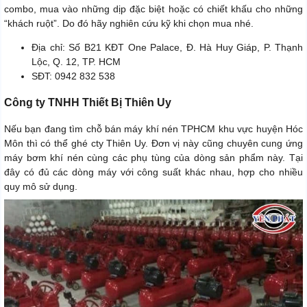
combo, mua vào những dịp đặc biệt hoặc có chiết khấu cho những
“khách ruột”. Do đó hãy nghiên cứu kỹ khi chọn mua nhé.
Địa chỉ: Số B21 KĐT One Palace, Đ. Hà Huy Giáp, P. Thạnh
Lộc, Q. 12, TP. HCM
SĐT: 0942 832 538
Công ty TNHH Thiết Bị Thiên Uy
Nếu bạn đang tìm chỗ bán máy khí nén TPHCM khu vực huyện Hóc
Môn thì có thể ghé cty Thiên Uy. Đơn vị này cũng chuyên cung ứng
máy bơm khí nén cùng các phụ tùng của dòng sản phẩm này. Tại
đây có đủ các dòng máy với công suất khác nhau, hợp cho nhiều
quy mô sử dụng.