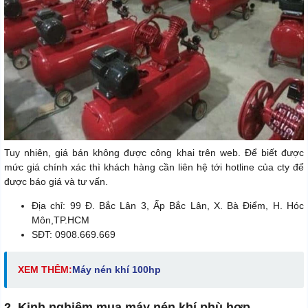
Tuy nhiên, giá bán không được công khai trên web. Để biết được
mức giá chính xác thì khách hàng cần liên hệ tới hotline của cty để
được báo giá và tư vấn.
Ðịa chỉ: 99 Đ. Bắc Lân 3, Ấp Bắc Lân, X. Bà Điểm, H. Hóc
Môn,TP.HCM
SĐT: 0908.669.669
XEM THÊM:
M
áy nén khí 100hp
2. Kinh nghiệm mua máy nén khí phù hợp