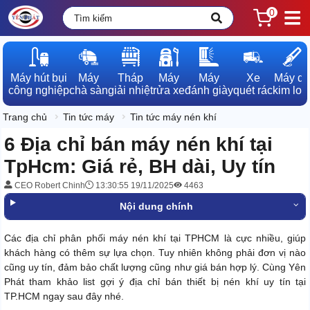
0
Máy hút bụi

Máy

Tháp

Máy

Máy

Xe

Máy dò

công nghiệp
chà sàn
giải nhiệt
rửa xe
đánh giày
quét rác
kim loạ
Trang chủ
Tin tức máy
Tin tức máy nén khí
6 Địa chỉ bán máy nén khí tại
TpHcm: Giá rẻ, BH dài, Uy tín
CEO Robert Chinh
13:30:55 19/11/2025
4463
Nội dung chính
Các địa chỉ phân phối máy nén khí tại TPHCM là cực nhiều, giúp
khách hàng có thêm sự lựa chọn. Tuy nhiên không phải đơn vị nào
cũng uy tín, đảm bảo chất lượng cũng như giá bán hợp lý. Cùng Yên
Phát tham khảo list gợi ý địa chỉ bán thiết bị nén khí uy tín tại
TP.HCM ngay sau đây nhé.