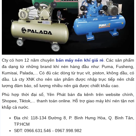
Cty có hơn 12 năm chuyên
bán máy nén khí giá rẻ
. Các sản phẩm
đa dạng từ những brand khí nén hàng đầu như: Puma, Fusheng,
Kumisai, Palada,... Có đủ các dòng từ trục vít, piston, không dầu, có
dầu. Là cty XNK cho nên sản phẩm được nhập trực tiếp nên chất
lượng đảm bảo, số lượng nhiều nên giá được chiết khấu cao.
Phù hợp thời đại số, Yên Phát bán đa kênh trên website chính,
Shopee, Tiktok,... thanh toán online. Hỗ trợ giao máy khí nén tận nơi
khắp cả nước.
Địa chỉ: 118-134 Đường 8, P. Bình Hưng Hòa, Q. Bình Tân,
TP.HCM
SĐT: 0966.631.546 - 0967.998.982