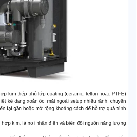
 hợp kim thép phủ lớp coating (ceramic, teflon hoặc PTFE)
hiết kế dạng xoắn ốc, mặt ngoài setup nhiều rãnh, chuyển
ến lại gần hoặc mở rộng khoảng cách để hỗ trợ quá trình
ỏ hợp kim, là nơi nhận điện và biến đổi nguồn năng lượng