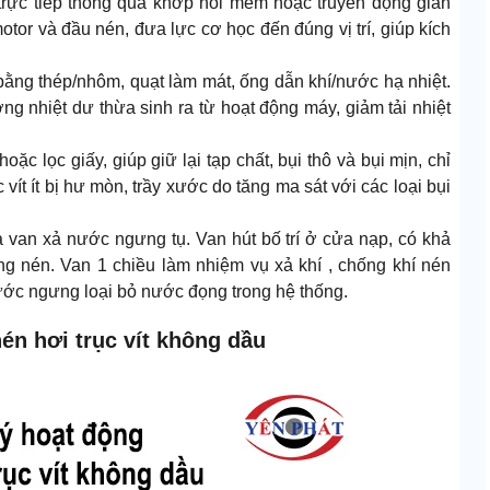
trực tiếp thông qua khớp nối mềm hoặc truyền động gián
motor và đầu nén, đưa lực cơ học đến đúng vị trí, giúp kích
bằng thép/nhôm, quạt làm mát, ống dẫn khí/nước hạ nhiệt.
ợng nhiệt dư thừa sinh ra từ hoạt động máy, giảm tải nhiệt
hoặc lọc giấy, giúp giữ lại tạp chất, bụi thô và bụi mịn, chỉ
vít ít bị hư mòn, trầy xước do tăng ma sát với các loại bụi
 van xả nước ngưng tụ. Van hút bố trí ở cửa nạp, có khả
ồng nén. Van 1 chiều làm nhiệm vụ xả khí , chống khí nén
ớc ngưng loại bỏ nước đọng trong hệ thống.
n hơi trục vít không dầu