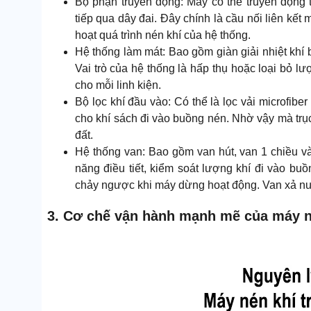
Bộ phận truyền động: Máy có thể truyền động 
tiếp qua dây đai. Đây chính là cầu nối liên kết 
hoạt quá trình nén khí của hệ thống.
Hệ thống làm mát: Bao gồm giàn giải nhiệt khí 
Vai trò của hệ thống là hấp thụ hoặc loại bỏ lư
cho mỗi linh kiện.
Bộ lọc khí đầu vào: Có thể là lọc vải microfiber 
cho khí sách đi vào buồng nén. Nhờ vậy mà trục 
đất.
Hệ thống van: Bao gồm van hút, van 1 chiều và
năng điều tiết, kiểm soát lượng khí đi vào bu
chảy ngược khi máy dừng hoạt động. Van xả nư
3. Cơ chế vận hành mạnh mẽ của máy né