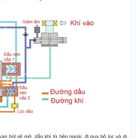
van hút sẽ mở, dẫn khí từ bên ngoài, đi qua bộ lọc và di