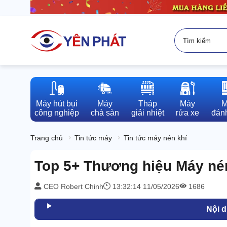
Máy hút bụi

Máy

Tháp

Máy

M
công nghiệp
chà sàn
giải nhiệt
rửa xe
đánh
Trang chủ
Tin tức máy
Tin tức máy nén khí
Top 5+ Thương hiệu Máy nén 
CEO Robert Chinh
13:32:14 11/05/2026
1686
Nội 