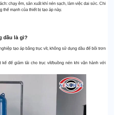
ách: chạy êm, sản xuất khí nén sạch, làm việc dai sức. Chi
g thế mạnh của thiết bị tạo áp này.
g dầu là gì?
 nghiệp tạo áp bằng trục vít, không sử dụng dầu để bôi trơn
t kế để giảm tải cho trục vít/buồng nén khi vận hành với