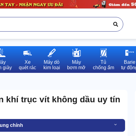
áy

Xe

Máy dò

Máy

Tủ

Barie

 giày
quét rác
kim loại
bơm mỡ
chống ẩm
tự độn
khí trục vít không dầu uy tín
dung chính