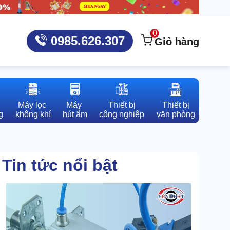
0
0985.626.307
Giỏ hàng
Máy lọc 

Máy 

Thiết bị

Thiết bị

g
không khí
hút ẩm
công nghiệp
văn phòng
Tin tức nổi bật