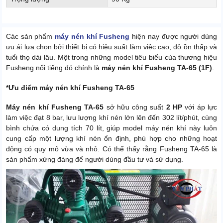
Các sản phẩm
máy nén khí Fusheng
hiện nay được người dùng
ưu ái lựa chọn bởi thiết bị có hiệu suất làm việc cao, độ ồn thấp và
tuổi thọ dài lâu. Một trong những model tiêu biểu của thương hiệu
Fusheng nổi tiếng đó chính là
máy nén khí Fusheng TA-65 (1F)
.
*Ưu điểm máy nén khí Fusheng TA-65
Máy nén khí Fusheng TA-65
sở hữu công suất
2 HP
với áp lực
làm việc đạt 8 bar, lưu lượng khí nén lớn lên đến 302 lít/phút, cùng
bình chứa có dung tích 70 lít, giúp model máy nén khí này luôn
cung cấp một lượng khí nén ổn định, phù hợp cho những hoạt
động có quy mô vừa và nhỏ. Có thể thấy rằng Fusheng TA-65 là
sản phẩm xứng đáng để người dùng đầu tư và sử dụng.