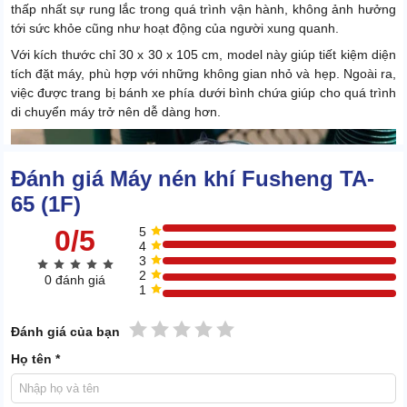
thấp nhất sự rung lắc trong quá trình vận hành, không ảnh hưởng
tới sức khỏe cũng như hoạt động của người xung quanh.
Với kích thước chỉ 30 x 30 x 105 cm, model này giúp tiết kiệm diện
tích đặt máy, phù hợp với những không gian nhỏ và hẹp. Ngoài ra,
việc được trang bị bánh xe phía dưới bình chứa giúp cho quá trình
di chuyển máy trở nên dễ dàng hơn.
Đánh giá Máy nén khí Fusheng TA-
65 (1F)
0/5
5
4
3
2
0 đánh giá
1
1 sao
2 sao
3 sao
4 sao
5 sao
Đánh giá của bạn
Họ tên *