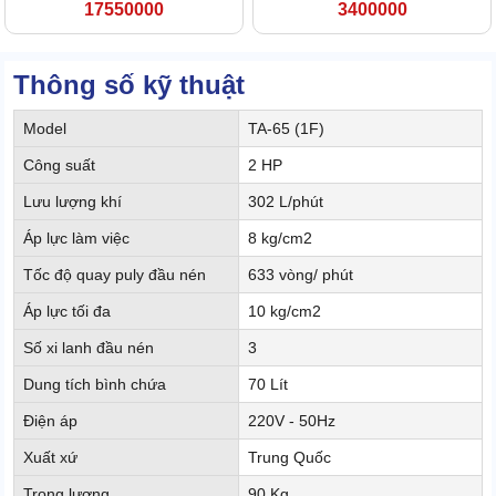
17550000
3400000
Thông số kỹ thuật
Model
TA-65 (1F)
Công suất
2 HP
Lưu lượng khí
302 L/phút
Áp lực làm việc
8 kg/cm2
Tốc độ quay puly đầu nén
633 vòng/ phút
Áp lực tối đa
10 kg/cm2
Số xi lanh đầu nén
3
Dung tích bình chứa
70 Lít
Điện áp
220V - 50Hz
Xuất xứ
Trung Quốc
Trọng lượng
90 Kg