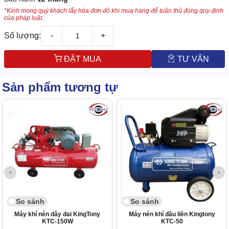
*Kính mong quý khách lấy hóa đơn đỏ khi mua hàng để tuân thủ đúng quy định
của pháp luật.
Số lượng:
-
+
ĐẶT MUA
TƯ VẤN
Sản phẩm tương tự
So sánh
So sánh
Máy khí nén dây đai KingTony
Máy nén khí đầu liền Kingtony
KTC-150W
KTC-50