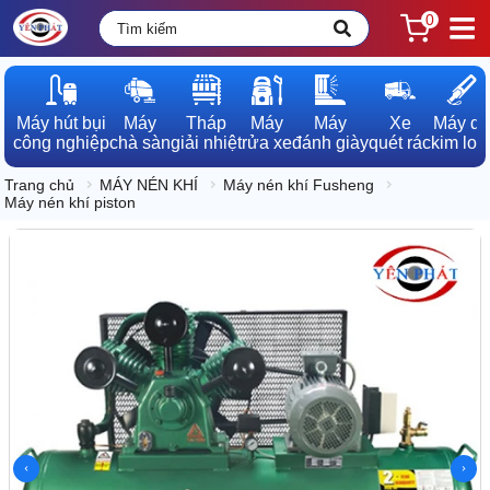
0
Máy hút bụi

Máy

Tháp

Máy

Máy

Xe

Máy dò

công nghiệp
chà sàn
giải nhiệt
rửa xe
đánh giày
quét rác
kim loạ
Trang chủ
MÁY NÉN KHÍ
Máy nén khí Fusheng
Máy nén khí piston