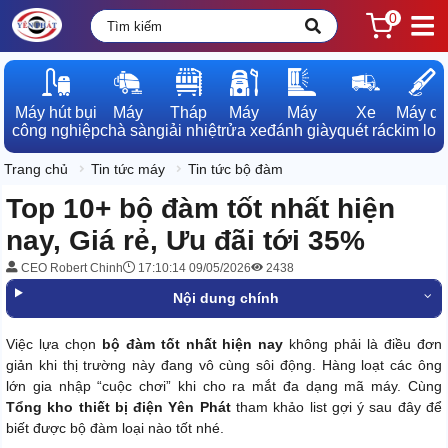
0
Máy hút bụi

Máy

Tháp

Máy

Máy

Xe

Máy dò

công nghiệp
chà sàn
giải nhiệt
rửa xe
đánh giày
quét rác
kim loạ
Trang chủ
Tin tức máy
Tin tức bộ đàm
Top 10+ bộ đàm tốt nhất hiện
nay, Giá rẻ, Ưu đãi tới 35%
CEO Robert Chinh
17:10:14 09/05/2026
2438
Nội dung chính
Việc lựa chọn
bộ đàm tốt nhất hiện nay
không phải là điều đơn
giản khi thị trường này đang vô cùng sôi động. Hàng loạt các ông
lớn gia nhập “cuộc chơi” khi cho ra mắt đa dạng mã máy. Cùng
Tổng kho thiết bị điện Yên Phát
tham khảo list gợi ý sau đây để
biết được bộ đàm loại nào tốt nhé.