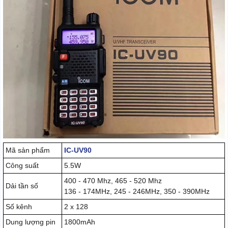
Mã sản phẩm
IC-UV90
Công suất
5.5W
400 - 470 Mhz, 465 - 520 Mhz
Dải tần số
136 - 174MHz, 245 - 246MHz, 350 - 390MHz
Số kênh
2 x 128
Dung lượng pin
1800mAh