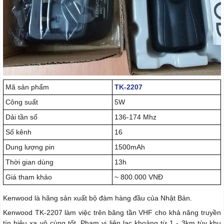
Mã sản phẩm
TK-2207
Công suất
5W
Dải tần số
136-174 Mhz
Số kênh
16
Dung lượng pin
1500mAh
Thời gian dùng
13h
Giá tham khảo
~ 800.000 VNĐ
Kenwood là hãng sản xuất bộ đàm hàng đầu của Nhật Bản.
Kenwood TK-2207 làm việc trên băng tần VHF cho khả năng truyền
tín hiệu xa vô cùng tốt. Phạm vi liên lạc khoảng từ 1 - 3km tùy khu