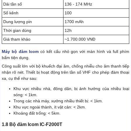
Dải tần số
136 - 174 MHz
Số kênh
100
Dung lượng pin
1700 mAh
Thời gian dùng
12h
Giá tham khảo
~1.700.000 VNĐ
Máy bộ đàm Icom
có kết cấu nhỏ gọn với màn hình và full phím
bấm tiện dụng.
Công suất lớn với bộ khuếch đại âm, chống nhiễu cho âm thanh tiếp
nhận rõ nét. Thiết bị hoạt động trên tần số VHF cho phép đàm thoại
xa, cụ thể như sau:
Khu vực nhiều nhà, đông dân, bị ảnh hưởng của nhiều loại
sóng: < 1km.
Trong các nhà máy, xưởng nhiều thiết bị: < 1km.
Khu vực ngoài thành, ít vật cản: < 2km.
Khoảng đất trống: < 5km.
1.8 Bộ đàm Icom IC-F2000T