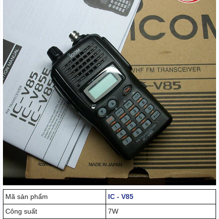
Mã sản phẩm
IC - V85
Công suất
7W