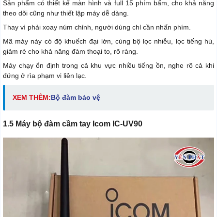
Sản phẩm có thiết kế màn hình và full 15 phím bấm, cho khả năng
theo dõi cũng như thiết lập máy dễ dàng.
Thay vì phải xoay núm chỉnh, người dùng chỉ cần nhấn phím.
Mã máy này có độ khuếch đại lớn, cùng bộ lọc nhiễu, lọc tiếng hú,
giảm rè cho khả năng đàm thoại to, rõ ràng.
Máy chạy ổn định trong cả khu vực nhiều tiếng ồn, nghe rõ cả khi
đứng ở rìa phạm vi liên lạc.
XEM THÊM:
Bộ đàm bảo vệ
1.5 Máy bộ đàm cầm tay Icom IC-UV90