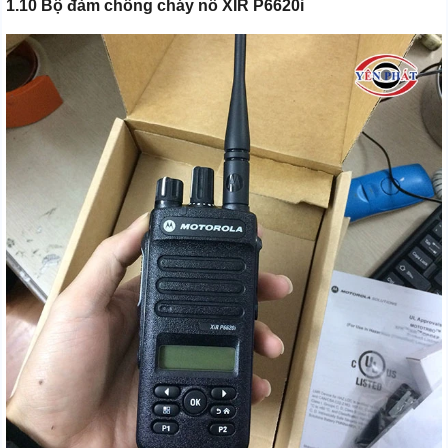
1.10 Bộ đàm chống cháy nổ XIR P6620i