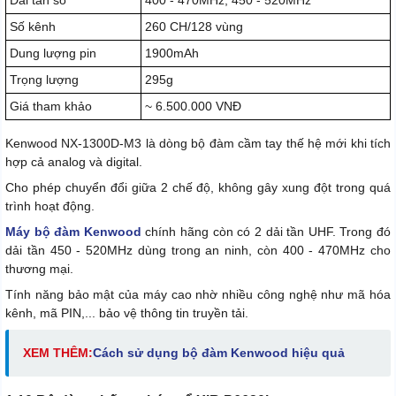
Dải tần số
400 - 470MHz, 450 - 520MHz
Số kênh
260 CH/128 vùng
Dung lượng pin
1900mAh
Trọng lượng
295g
Giá tham khảo
~ 6.500.000 VNĐ
Kenwood NX-1300D-M3 là dòng bộ đàm cầm tay thế hệ mới khi tích
hợp cả analog và digital.
Cho phép chuyển đổi giữa 2 chế độ, không gây xung đột trong quá
trình hoạt động.
Máy bộ đàm Kenwood
chính hãng còn có 2 dải tần UHF. Trong đó
dải tần 450 - 520MHz dùng trong an ninh, còn 400 - 470MHz cho
thương mại.
Tính năng bảo mật của máy cao nhờ nhiều công nghệ như mã hóa
kênh, mã PIN,... bảo vệ thông tin truyền tải.
XEM THÊM:
Cách sử dụng bộ đàm Kenwood hiệu quả