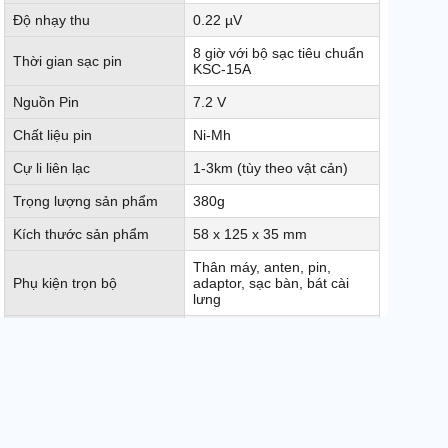
Độ nhạy thu
0.22 µV
8 giờ với bộ sạc tiêu chuẩn
Thời gian sạc pin
KSC-15A
Nguồn Pin
7.2 V
Chất liệu pin
Ni-Mh
Cự li liên lạc
1-3km (tùy theo vật cản)
Trọng lượng sản phẩm
380g
Kích thước sản phẩm
58 x 125 x 35 mm
Thân máy, anten, pin,
Phụ kiện trọn bộ
adaptor, sạc bàn, bát cài
lưng
Xuất xứ
Singapore