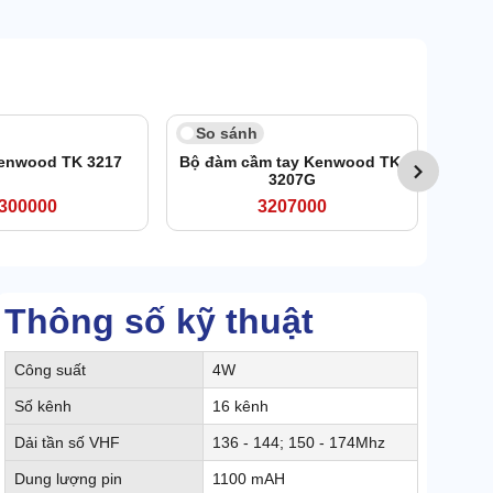
So sánh
So 
enwood TK 3217
Bộ đàm cầm tay Kenwood TK-
Bộ đà
3207G
300000
3207000
Thông số kỹ thuật
Công suất
4W
Số kênh
16 kênh
Dải tần số VHF
136 - 144; 150 - 174Mhz
Dung lượng pin
1100 mAH