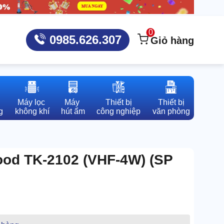
0
0985.626.307
Giỏ hàng
Máy lọc 

Máy 

Thiết bị

Thiết bị

g
không khí
hút ẩm
công nghiệp
văn phòng
od TK-2102 (VHF-4W) (SP