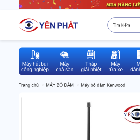
Máy hút bụi

Máy

Tháp

Máy

M
công nghiệp
chà sàn
giải nhiệt
rửa xe
đánh
Trang chủ
MÁY BỘ ĐÀM
Máy bộ đàm Kenwood