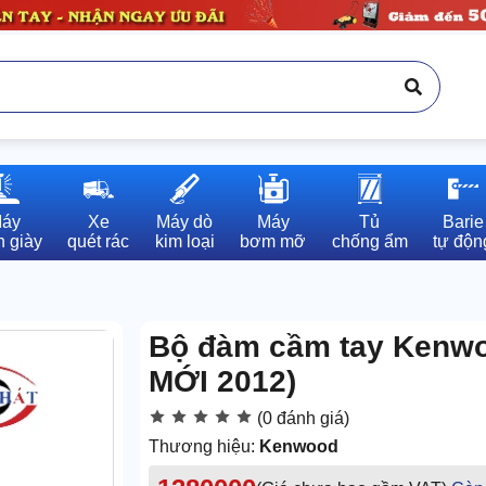
áy

Xe

Máy dò

Máy

Tủ

Barie

 giày
quét rác
kim loại
bơm mỡ
chống ẩm
tự độn
Bộ đàm cầm tay Kenwo
MỚI 2012)
(0 đánh giá)
Thương hiệu:
Kenwood