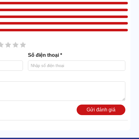
sao
2 sao
3 sao
4 sao
5 sao
Số điện thoại *
Gửi đánh giá