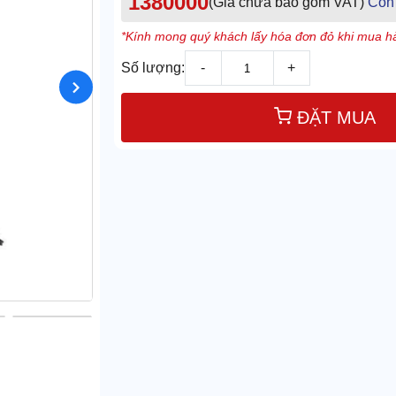
1380000
(Giá chưa bao gồm VAT)
Còn
*Kính mong quý khách lấy hóa đơn đỏ khi mua hà
Số lượng:
-
+
ĐẶT MUA