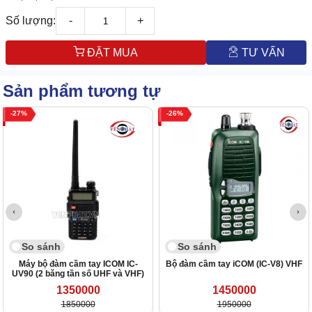
Số lượng:
-
+
ĐẶT MUA
TƯ VẤN
Sản phẩm tương tự
27
26
So sánh
So sánh
Máy bộ đàm cầm tay ICOM IC-
Bộ đàm cầm tay iCOM (IC-V8) VHF
UV90 (2 băng tần số UHF và VHF)
1350000
1450000
1850000
1950000