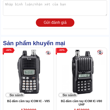
Gửi đánh giá
Sản phẩm khuyến mại
44
33
So sánh
So sánh
Bộ đàm cầm tay iCOM IC - V85
Bộ đàm cầm tay iCOM IC-V80
UHF
Tích hợp nhiều tính năng thông minh