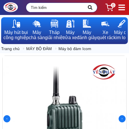
0
Máy hút bụi

Máy

Tháp

Máy

Máy

Xe

Máy dò

công nghiệp
chà sàn
giải nhiệt
rửa xe
đánh giày
quét rác
kim loạ
Trang chủ
MÁY BỘ ĐÀM
Máy bộ đàm Icom