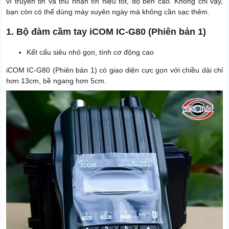
vì truyền tin và thu nhận tín hiệu tốt, độ bền cao. Không chỉ vậy,
bạn còn có thể dùng máy xuyên ngày mà không cần sạc thêm.
1. Bộ đàm cầm tay iCOM IC-G80 (Phiên bản 1)
Kết cấu siêu nhỏ gọn, tính cơ động cao
iCOM IC-G80 (Phiên bản 1) có giao diện cực gọn với chiều dài chỉ
hơn 13cm, bề ngang hơn 5cm.