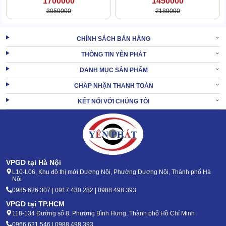
1700000
1450000
Hiếm có con máy điện đàm nào lại tích hợp nhiều tính năng tiện
3050000
2180000
ích như: iCOM IC-G80 (Phiên bản 1).
Bạn có thể kích hoạt máy nhanh bằng giọng nói VOX. Khi quét
CHÍNH SÁCH BÁN HÀNG
kênh, bạn có thể cài chế độ ưu tiên, quét hoặc nhảy kênh tự động.
THÔNG TIN YÊN PHÁT
Đặc biệt, máy tích hợp tính năng khóa kênh bận, khóa bộ lặp, định
DANH MỤC SẢN PHẨM
thời gian phát, tự động ngắt nguồn,...
CHẤP NHẬN THANH TOÁN
Độ bền trên 15 năm
KẾT NỐI VỚI CHÚNG TÔI
VPGD tại Hà Nội
L10-L06, Khu đô thị mới Dương Nội, Phường Dương Nội, Thành phố Hà
Nội
0985.626.307 | 0917.430.282 | 0988.498.393
VPGD tại TP.HCM
118-134 Đường số 8, Phường Bình Hưng, Thành phố Hồ Chí Minh
0966.631.546 | 0988.498.393