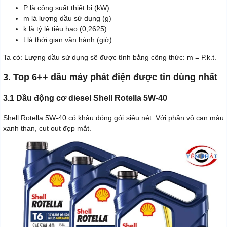
P là công suất thiết bị (kW)
m là lượng dầu sử dụng (g)
k là tỷ lệ tiêu hao (0,2625)
t là thời gian vận hành (giờ)
Ta có: Lượng dầu sử dụng sẽ được tính bằng công thức: m = P.k.t.
3. Top 6++ dầu máy phát điện được tin dùng nhất
3.1 Dầu động cơ diesel Shell Rotella 5W-40
Shell Rotella 5W-40 có khâu đóng gói siêu nét. Với phần vỏ can màu
xanh than, cut out đẹp mắt.