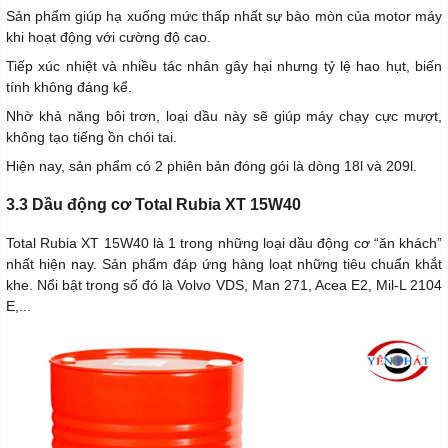
Sản phẩm giúp hạ xuống mức thấp nhất sự bào mòn của motor máy
khi hoạt động với cường độ cao.
Tiếp xúc nhiệt và nhiều tác nhân gây hại nhưng tỷ lệ hao hụt, biến
tính không đáng kể.
Nhờ khả năng bôi trơn, loại dầu này sẽ giúp máy chạy cực mượt,
không tạo tiếng ồn chói tai.
Hiện nay, sản phẩm có 2 phiên bản đóng gói là dòng 18l và 209l.
3.3 Dầu động cơ Total Rubia XT 15W40
Total Rubia XT 15W40 là 1 trong những loại dầu động cơ “ăn khách”
nhất hiện nay. Sản phẩm đáp ứng hàng loạt những tiêu chuẩn khắt
khe. Nổi bật trong số đó là Volvo VDS, Man 271, Acea E2, Mil-L 2104
E,...