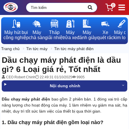
0
Máy hút bụi

Máy

Tháp

Máy

Máy

Xe

Máy dò

công nghiệp
chà sàn
giải nhiệt
rửa xe
đánh giày
quét rác
kim loạ
Trang chủ
Tin tức máy
Tin tức máy phát điện
Dầu chạy máy phát điện là dầu
gì? 6 Loại giá rẻ, Tốt nhất
CEO Robert Chinh
22:49:31 01/10/2025
9905
Nội dung chính
Dầu chạy máy phát điện
bao gồm 2 phiên bản. 1 đóng vai trò cấp
năng lượng cho hoạt động của máy. 1 làm nhiệm vụ giảm ma sát, hạ
nhiệt, duy trì tốt sức làm việc của thiết bị qua thời gian.
1. Dầu chạy máy phát điện gồm loại nào?