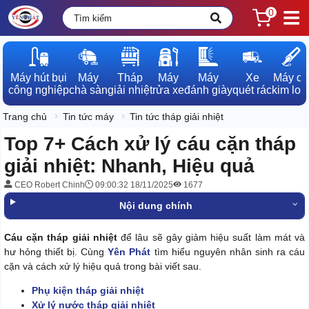
0
Máy hút bụi

Máy

Tháp

Máy

Máy

Xe

Máy dò

công nghiệp
chà sàn
giải nhiệt
rửa xe
đánh giày
quét rác
kim loạ
Trang chủ
Tin tức máy
Tin tức tháp giải nhiệt
Top 7+ Cách xử lý cáu cặn tháp
giải nhiệt: Nhanh, Hiệu quả
CEO Robert Chinh
09:00:32 18/11/2025
1677
Nội dung chính
Cáu cặn tháp giải nhiệt
để lâu sẽ gây giảm hiệu suất làm mát và
hư hỏng thiết bị. Cùng
Yên Phát
tìm hiểu nguyên nhân sinh ra cáu
cặn và cách xử lý hiệu quả trong bài viết sau.
Phụ kiện tháp giải nhiệt
Xử lý nước tháp giải nhiệt