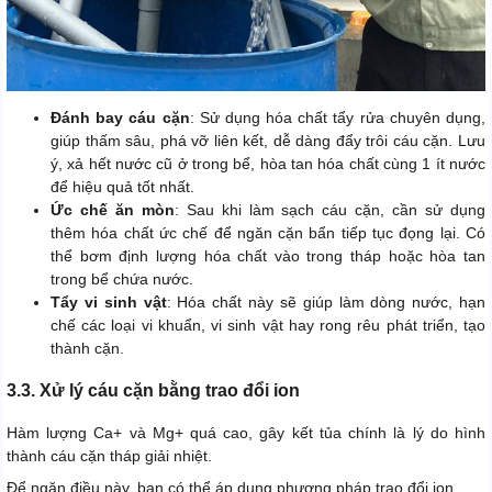
Đánh bay cáu cặn
: Sử dụng hóa chất tẩy rửa chuyên dụng,
giúp thấm sâu, phá vỡ liên kết, dễ dàng đẩy trôi cáu cặn. Lưu
ý, xả hết nước cũ ở trong bể, hòa tan hóa chất cùng 1 ít nước
để hiệu quả tốt nhất.
Ức chế ăn mòn
: Sau khi làm sạch cáu cặn, cần sử dụng
thêm hóa chất ức chế để ngăn cặn bẩn tiếp tục đọng lại. Có
thể bơm định lượng hóa chất vào trong tháp hoặc hòa tan
trong bể chứa nước.
Tẩy vi sinh vật
: Hóa chất này sẽ giúp làm dòng nước, hạn
chế các loại vi khuẩn, vi sinh vật hay rong rêu phát triển, tạo
thành cặn.
3.3. Xử lý cáu cặn bằng trao đổi ion
Hàm lượng Ca+ và Mg+ quá cao, gây kết tủa chính là lý do hình
thành cáu cặn tháp giải nhiệt.
Để ngăn điều này, bạn có thể áp dụng phương pháp trao đổi ion.