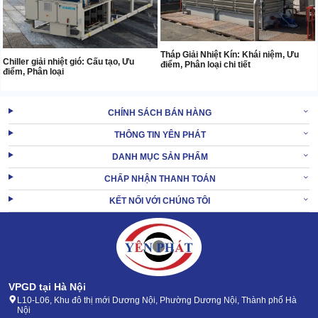
Tháp Giải Nhiệt Kín: Khái niệm, Ưu
Chiller giải nhiệt gió: Cấu tạo, Ưu
điểm, Phân loại chi tiết
điểm, Phân loại
CHÍNH SÁCH BÁN HÀNG
THÔNG TIN YÊN PHÁT
DANH MỤC SẢN PHẨM
CHẤP NHẬN THANH TOÁN
KẾT NỐI VỚI CHÚNG TÔI
VPGD tại Hà Nội
L10-L06, Khu đô thị mới Dương Nội, Phường Dương Nội, Thành phố Hà
Nội