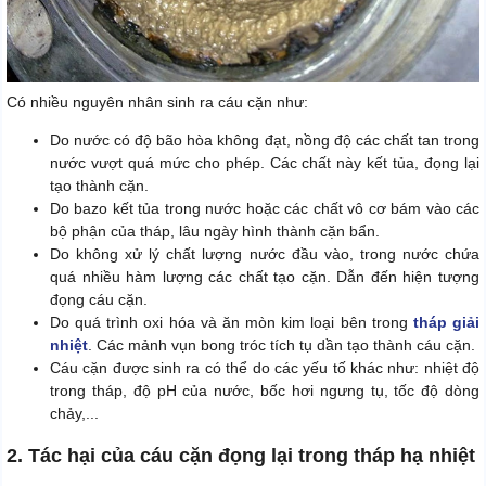
Có nhiều nguyên nhân sinh ra cáu cặn như:
Do nước có độ bão hòa không đạt, nồng độ các chất tan trong
nước vượt quá mức cho phép. Các chất này kết tủa, đọng lại
tạo thành cặn.
Do bazo kết tủa trong nước hoặc các chất vô cơ bám vào các
bộ phận của tháp, lâu ngày hình thành cặn bẩn.
Do không xử lý chất lượng nước đầu vào, trong nước chứa
quá nhiều hàm lượng các chất tạo cặn. Dẫn đến hiện tượng
đọng cáu cặn.
Do quá trình oxi hóa và ăn mòn kim loại bên trong
tháp giải
nhiệt
. Các mảnh vụn bong tróc tích tụ dần tạo thành cáu cặn.
Cáu cặn được sinh ra có thể do các yếu tố khác như: nhiệt độ
trong tháp, độ pH của nước, bốc hơi ngưng tụ, tốc độ dòng
chảy,...
2. Tác hại của cáu cặn đọng lại trong tháp hạ nhiệt