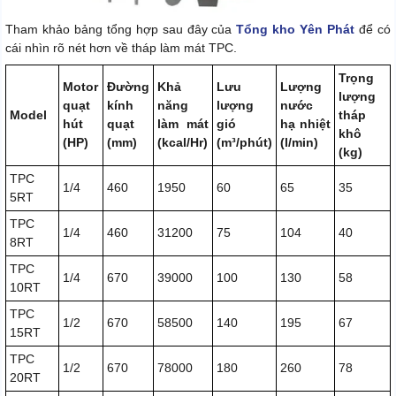
Tham khảo bảng tổng hợp sau đây của
Tổng kho Yên Phát
để có
cái nhìn rõ nét hơn về tháp làm mát TPC.
Trọng
Motor
Đường
Khả
Lưu
Lượng
lượng
quạt
kính
năng
lượng
nước
Model
tháp
hút
quạt
làm mát
gió
hạ nhiệt
khô
(HP)
(mm)
(kcal/Hr)
(m³/phút)
(l/min)
(kg)
TPC
1/4
460
1950
60
65
35
5RT
TPC
1/4
460
31200
75
104
40
8RT
TPC
1/4
670
39000
100
130
58
10RT
TPC
1/2
670
58500
140
195
67
15RT
TPC
1/2
670
78000
180
260
78
20RT