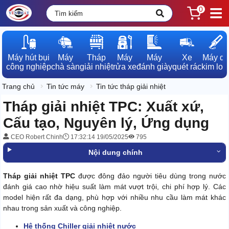
0
Máy hút bụi

Máy

Tháp

Máy

Máy

Xe

Máy dò

công nghiệp
chà sàn
giải nhiệt
rửa xe
đánh giày
quét rác
kim loạ
Trang chủ
Tin tức máy
Tin tức tháp giải nhiệt
Tháp giải nhiệt TPC: Xuất xứ,
Cấu tạo, Nguyên lý, Ứng dụng
CEO Robert Chinh
17:32:14 19/05/2025
795
Nội dung chính
Tháp giải nhiệt TPC
được đông đảo người tiêu dùng trong nước
đánh giá cao nhờ hiệu suất làm mát vượt trội, chi phí hợp lý. Các
model hiện rất đa dạng, phù hợp với nhiều nhu cầu làm mát khác
nhau trong sản xuất và công nghiệp.
Hệ thống Chiller giải nhiệt nước