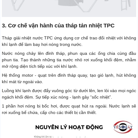
3. Cơ chế vận hành của tháp tản nhiệt TPC
Tháp giải nhiệt nước TPC ứng dụng cơ chế trao đổi nhiệt với không
khí lạnh để làm bay hơi nóng trong nước.
Nước nóng chảy lên đỉnh tháp, phun qua các ống chia cùng đầu
phun tia. Tạo thành những tia nước nhỏ rơi xuống khối đệm, nhằm
mở rộng diện tích tiếp xúc với khí lạnh.
Hệ thống motor - quạt trên đỉnh tháp quay, tạo gió lạnh, hút không
khí mát từ ngoài vào.
Luồng khí lạnh được đẩy vuông góc từ dưới lên, len lỏi vào mọi ngóc
ngách khối đệm. Sự tiếp xúc nóng - lạnh gây “sốc nhiệt”.
1 phần hơi nóng bị bốc hơi, được quạt hút ra ngoài. Nước lạnh sẽ
rơi xuống bể chứa, cấp cho các thiết bị cần thiết.