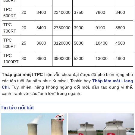
500RT
TPC
20
3400
2340000
3750
7800
3400
600RT
TPC
20
3400
2730000
3900
9100
3800
700RT
TPC
25
3600
3120000
5000
10400
4500
800RT
TPC
30
3600
3900000
5200
13000
4800
1000RT
Tháp giải nhiệt TPC
hiện vẫn chưa đạt được độ phổ biến rộng như
các tên tuổi lâu năm như: Kumisai, Tashin hay
Tháp làm mát Liang
Chi
. Tuy nhiên, hãng không ngừng đổi mới, dần tạo dựng vị thế,
cạnh tranh với các “anh lớn” trong ngành.
Tin tức nổi bật