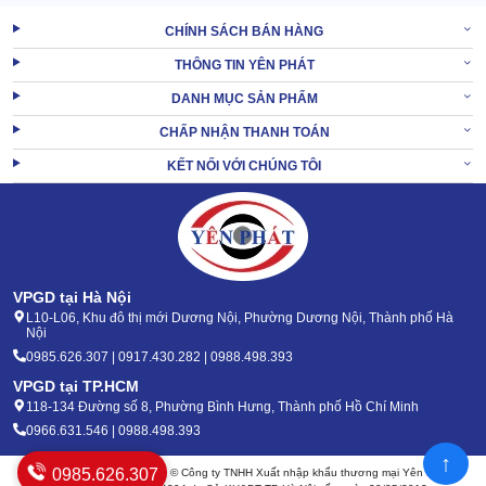
CHÍNH SÁCH BÁN HÀNG
THÔNG TIN YÊN PHÁT
DANH MỤC SẢN PHẨM
CHẤP NHẬN THANH TOÁN
KẾT NỐI VỚI CHÚNG TÔI
VPGD tại Hà Nội
L10-L06, Khu đô thị mới Dương Nội, Phường Dương Nội, Thành phố Hà
Nội
0985.626.307 | 0917.430.282 | 0988.498.393
VPGD tại TP.HCM
118-134 Đường số 8, Phường Bình Hưng, Thành phố Hồ Chí Minh
0966.631.546 | 0988.498.393
↑
0985.626.307
Bản quyền 2020 - 2026 – © Công ty TNHH Xuất nhập khẩu thương mại Yên Phát