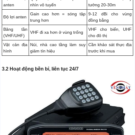
anten
nhìn vô tuyến
tưởng 20-30m
Gain cao hơn = sóng tập
9-12 dBi cho vùng
Độ lợi anten
trung hơn
đồng bằng
Băng tần
VHF cho biển, UHF
VHF đi xa hơn ở vùng trống
(VHF/UHF)
cho đô thị
Vật cản địa
Núi, nhà cao tầng làm suy
Cần khảo sát thực địa
hình
giảm tín hiệu
trước khi mua
3.2 Hoạt động bền bỉ, liên tục 24/7