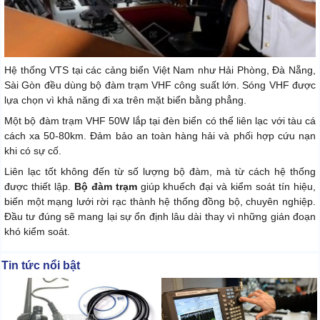
Hệ thống VTS tại các cảng biển Việt Nam như Hải Phòng, Đà Nẵng,
Sài Gòn đều dùng bộ đàm trạm VHF công suất lớn. Sóng VHF được
lựa chọn vì khả năng đi xa trên mặt biển bằng phẳng.
Một bộ đàm trạm VHF 50W lắp tại đèn biển có thể liên lạc với tàu cá
cách xa 50-80km. Đảm bảo an toàn hàng hải và phối hợp cứu nạn
khi có sự cố.
Liên lạc tốt không đến từ số lượng bộ đàm, mà từ cách hệ thống
được thiết lập.
Bộ đàm trạm
giúp khuếch đại và kiểm soát tín hiệu,
biến một mạng lưới rời rạc thành hệ thống đồng bộ, chuyên nghiệp.
Đầu tư đúng sẽ mang lại sự ổn định lâu dài thay vì những gián đoạn
khó kiểm soát.
Tin tức nổi bật