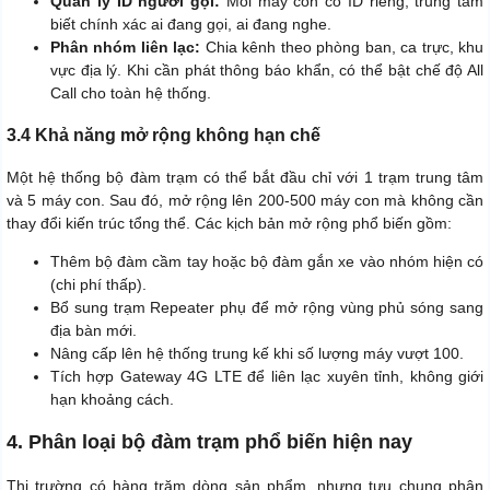
Quản lý ID người gọi:
Mỗi máy con có ID riêng, trung tâm
biết chính xác ai đang gọi, ai đang nghe.
Phân nhóm liên lạc:
Chia kênh theo phòng ban, ca trực, khu
vực địa lý. Khi cần phát thông báo khẩn, có thể bật chế độ All
Call cho toàn hệ thống.
3.4 Khả năng mở rộng không hạn chế
Một hệ thống bộ đàm trạm có thể bắt đầu chỉ với 1 trạm trung tâm
và 5 máy con. Sau đó, mở rộng lên 200-500 máy con mà không cần
thay đổi kiến trúc tổng thể. Các kịch bản mở rộng phổ biến gồm:
Thêm bộ đàm cầm tay hoặc bộ đàm gắn xe vào nhóm hiện có
(chi phí thấp).
Bổ sung trạm Repeater phụ để mở rộng vùng phủ sóng sang
địa bàn mới.
Nâng cấp lên hệ thống trung kế khi số lượng máy vượt 100.
Tích hợp Gateway 4G LTE để liên lạc xuyên tỉnh, không giới
hạn khoảng cách.
4. Phân loại bộ đàm trạm phổ biến hiện nay
Thị trường có hàng trăm dòng sản phẩm, nhưng tựu chung phân