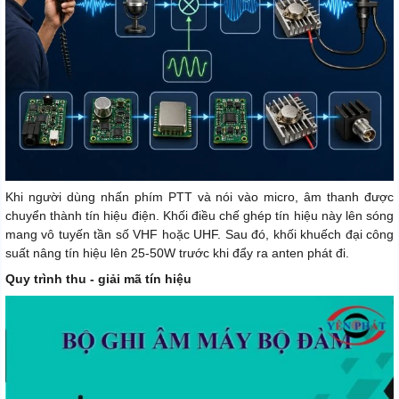
Khi người dùng nhấn phím PTT và nói vào micro, âm thanh được
chuyển thành tín hiệu điện. Khối điều chế ghép tín hiệu này lên sóng
mang vô tuyến tần số VHF hoặc UHF. Sau đó, khối khuếch đại công
suất nâng tín hiệu lên 25-50W trước khi đẩy ra anten phát đi.
Quy trình thu - giải mã tín hiệu