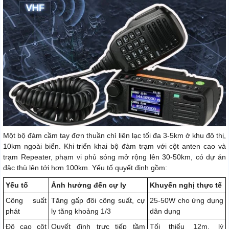
Một bộ đàm cầm tay đơn thuần chỉ liên lạc tối đa 3-5km ở khu đô thị,
10km ngoài biển. Khi triển khai bộ đàm trạm với cột anten cao và
trạm Repeater, phạm vi phủ sóng mở rộng lên 30-50km, có dự án
đặc thù lên tới hơn 100km. Yếu tố quyết định gồm:
Yếu tố
Ảnh hưởng đến cự ly
Khuyến nghị thực tế
Công suất
Tăng gấp đôi công suất, cự
25-50W cho ứng dụng
phát
ly tăng khoảng 1/3
dân dụng
Độ cao cột
Quyết định trực tiếp tầm
Tối thiểu 12m, lý