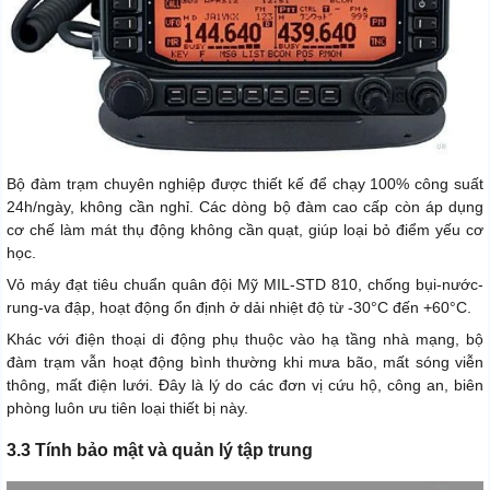
Bộ đàm trạm chuyên nghiệp được thiết kế để chạy 100% công suất
24h/ngày, không cần nghỉ. Các dòng bộ đàm cao cấp còn áp dụng
cơ chế làm mát thụ động không cần quạt, giúp loại bỏ điểm yếu cơ
học.
Vỏ máy đạt tiêu chuẩn quân đội Mỹ MIL-STD 810, chống bụi-nước-
rung-va đập, hoạt động ổn định ở dải nhiệt độ từ -30°C đến +60°C.
Khác với điện thoại di động phụ thuộc vào hạ tầng nhà mạng, bộ
đàm trạm vẫn hoạt động bình thường khi mưa bão, mất sóng viễn
thông, mất điện lưới. Đây là lý do các đơn vị cứu hộ, công an, biên
phòng luôn ưu tiên loại thiết bị này.
3.3 Tính bảo mật và quản lý tập trung