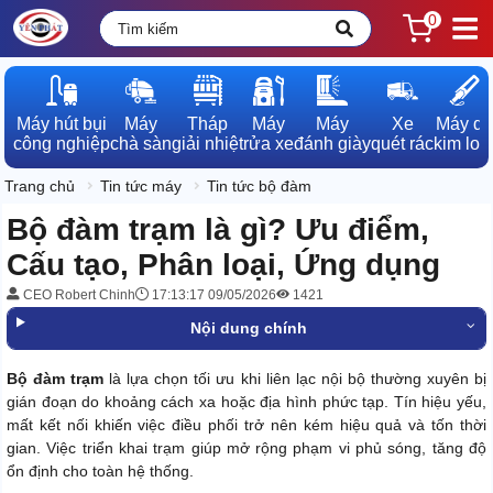
0
Máy hút bụi

Máy

Tháp

Máy

Máy

Xe

Máy dò

công nghiệp
chà sàn
giải nhiệt
rửa xe
đánh giày
quét rác
kim loạ
Trang chủ
Tin tức máy
Tin tức bộ đàm
Bộ đàm trạm là gì? Ưu điểm,
Cấu tạo, Phân loại, Ứng dụng
CEO Robert Chinh
17:13:17 09/05/2026
1421
Nội dung chính
Bộ đàm trạm
là lựa chọn tối ưu khi liên lạc nội bộ thường xuyên bị
gián đoạn do khoảng cách xa hoặc địa hình phức tạp. Tín hiệu yếu,
mất kết nối khiến việc điều phối trở nên kém hiệu quả và tốn thời
gian. Việc triển khai trạm giúp mở rộng phạm vi phủ sóng, tăng độ
ổn định cho toàn hệ thống.