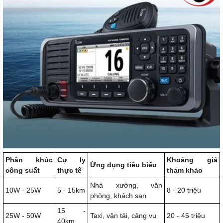
Phân khúc
Cự ly
Khoảng giá
Ứng dụng tiêu biểu
công suất
thực tế
tham khảo
Nhà xưởng, văn
10W - 25W
5 - 15km
8 - 20 triệu
phòng, khách sạn
15 -
25W - 50W
Taxi, vận tải, cảng vụ
20 - 45 triệu
40km