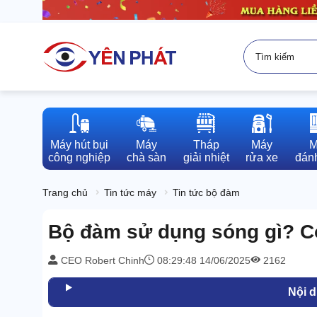
Máy hút bụi

Máy

Tháp

Máy

M
công nghiệp
chà sàn
giải nhiệt
rửa xe
đánh
Trang chủ
Tin tức máy
Tin tức bộ đàm
Bộ đàm sử dụng sóng gì? C
CEO Robert Chinh
08:29:48 14/06/2025
2162
Nội 