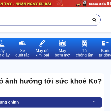
áy

Xe

Máy dò

Máy

Tủ

Barie

 giày
quét rác
kim loại
bơm mỡ
chống ẩm
tự độn
ó ảnh hưởng tới sức khoẻ Ko?
dung chính