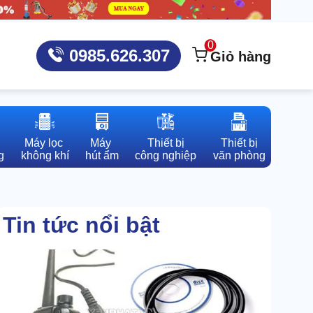
0
0985.626.307
Giỏ hàng
Máy lọc 

Máy 

Thiết bị

Thiết bị

g
không khí
hút ẩm
công nghiệp
văn phòng
Tin tức nổi bật