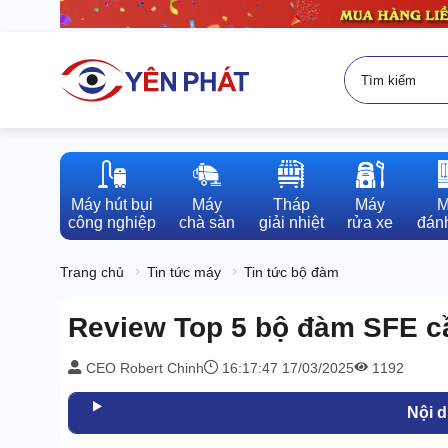
Máy hút bụi

Máy

Tháp

Máy

M
công nghiệp
chà sàn
giải nhiệt
rửa xe
đánh
Trang chủ
Tin tức máy
Tin tức bộ đàm
Review Top 5 bộ đàm SFE cầ
CEO Robert Chinh
16:17:47 17/03/2025
1192
Nội 