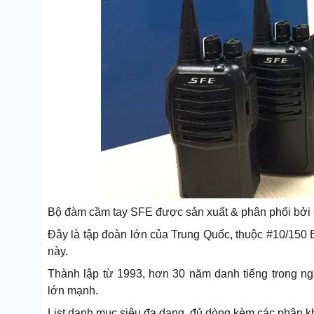
Bộ đàm cầm tay SFE được sản xuất & phân phối bởi 
Đây là tập đoàn lớn của Trung Quốc, thuộc #10/150 B
này.
Thành lập từ 1993, hơn 30 năm danh tiếng trong ng
lớn mạnh.
List danh mục siêu đa dạng, đủ dòng kèm các phân k