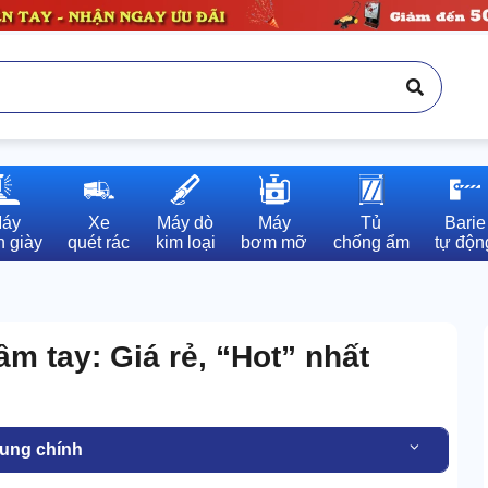
áy

Xe

Máy dò

Máy

Tủ

Barie

 giày
quét rác
kim loại
bơm mỡ
chống ẩm
tự độn
m tay: Giá rẻ, “Hot” nhất
dung chính