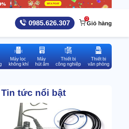
0
0985.626.307
Giỏ hàng
Máy lọc 

Máy 

Thiết bị

Thiết bị

g
không khí
hút ẩm
công nghiệp
văn phòng
Tin tức nổi bật