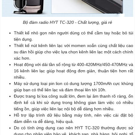
Bộ đàm radio HYT TC-320 - Chất lượng, giá rẻ
Thiết kế nhỏ gọn nên người dùng có thể cầm tay hoặc bỏ túi
tiện dụng.
Thiết kế nút kênh liên lạc với momen xoắn cùng chất liệu cao
su đàn hồi giúp cho việc lựa chọn kênh liên lạc một cách chính
xác hơn.
Hoạt động với dải tần số rộng từ 400-420MHz/450-470MHz và
16 kênh liên lạc giúp hoạt động đơn giản, thuận tiện hơn rất
nhiều.
Máy sử dụng loại pin lion có dung lượng 1700mAh cực khủng
giúp bạn có thể liên lạc và đàm thoại lên tới 10h.
Được trang bị loa công suất lớn, đem lại âm thanh rõ ràng, ổn
định kể cả khi sử dụng trong không gian làm việc có nhiều
tiếng ồn, giúp việc liên lạc nội bộ dễ dàng hơn nhiều.
Hỗ trợ lập trình dữ liệu bằng máy tính, nên việc cài đặt bộ
đàm diễn ra dễ dàng, hiệu quả.
Do có tính ứng dụng cao nên HYT TC-320 thường được sử
dụng cho nhân viên bảo vệ, khách sạn, nhà hàng, hội nghị, tổ