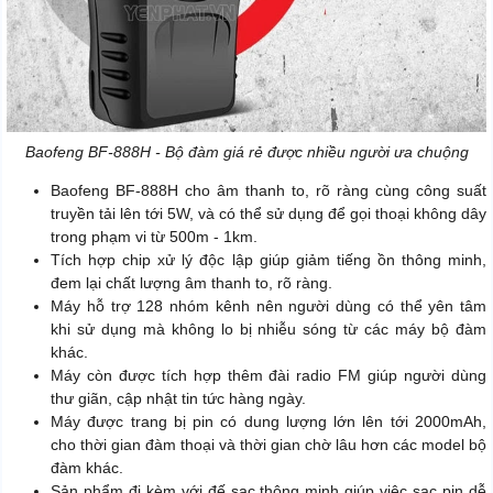
Baofeng BF-888H - Bộ đàm giá rẻ được nhiều người ưa chuộng
Baofeng BF-888H cho âm thanh to, rõ ràng cùng công suất
truyền tải lên tới 5W, và có thể sử dụng để gọi thoại không dây
trong phạm vi từ 500m - 1km.
Tích hợp chip xử lý độc lập giúp giảm tiếng ồn thông minh,
đem lại chất lượng âm thanh to, rõ ràng.
Máy hỗ trợ 128 nhóm kênh nên người dùng có thể yên tâm
khi sử dụng mà không lo bị nhiễu sóng từ các máy bộ đàm
khác.
Máy còn được tích hợp thêm đài radio FM giúp người dùng
thư giãn, cập nhật tin tức hàng ngày.
Máy được trang bị pin có dung lượng lớn lên tới 2000mAh,
cho thời gian đàm thoại và thời gian chờ lâu hơn các model bộ
đàm khác.
Sản phẩm đi kèm với đế sạc thông minh giúp việc sạc pin dễ