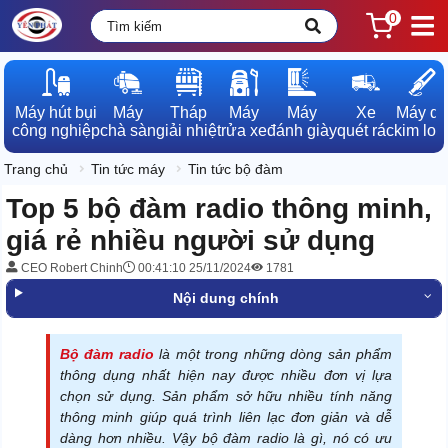
0
Máy hút bụi

Máy

Tháp

Máy

Máy

Xe

Máy dò

công nghiệp
chà sàn
giải nhiệt
rửa xe
đánh giày
quét rác
kim loạ
Trang chủ
Tin tức máy
Tin tức bộ đàm
Top 5 bộ đàm radio thông minh,
giá rẻ nhiều người sử dụng
CEO Robert Chinh
00:41:10 25/11/2024
1781
Nội dung chính
Bộ đàm radio
là một trong những dòng sản phẩm
thông dụng nhất hiện nay được nhiều đơn vị lựa
chọn sử dụng. Sản phẩm sở hữu nhiều tính năng
thông minh giúp quá trình liên lạc đơn giản và dễ
dàng hơn nhiều. Vậy bộ đàm radio là gì, nó có ưu