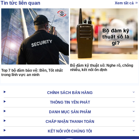
Tin tức liên quan
Xem tất cả
Bộ đàm kỹ thuật số: Nghe rõ, chống
nhiễu, kết nối ổn định
Top 7 bộ đàm bảo vệ: Bền, Tốt nhất
trong lĩnh vực an ninh
CHÍNH SÁCH BÁN HÀNG
THÔNG TIN YÊN PHÁT
DANH MỤC SẢN PHẨM
CHẤP NHẬN THANH TOÁN
KẾT NỐI VỚI CHÚNG TÔI