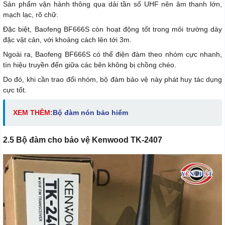
Sản phẩm vận hành thông qua dải tần số UHF nên âm thanh lớn,
mạch lạc, rõ chữ.
Đặc biệt, Baofeng BF666S còn hoạt động tốt trong môi trường dày
đặc vật cản, với khoảng cách lên tới 3m.
Ngoài ra, Baofeng BF666S có thể điện đàm theo nhóm cực nhanh,
tín hiệu truyền đến giữa các bên không bị chồng chéo.
Do đó, khi cần trao đổi nhóm, bộ đàm bảo vệ này phát huy tác dụng
cực tốt.
XEM THÊM:
Bộ đàm nón bảo hiểm
2.5 Bộ đàm cho bảo vệ Kenwood TK-2407