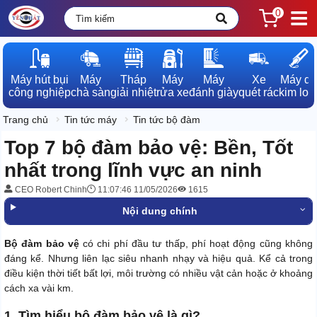
0
Máy hút bụi

Máy

Tháp

Máy

Máy

Xe

Máy dò

công nghiệp
chà sàn
giải nhiệt
rửa xe
đánh giày
quét rác
kim loạ
Trang chủ
Tin tức máy
Tin tức bộ đàm
Top 7 bộ đàm bảo vệ: Bền, Tốt
nhất trong lĩnh vực an ninh
CEO Robert Chinh
11:07:46 11/05/2026
1615
Nội dung chính
Bộ đàm bảo vệ
có chi phí đầu tư thấp, phí hoạt động cũng không
đáng kể. Nhưng liên lạc siêu nhanh nhạy và hiệu quả. Kể cả trong
điều kiện thời tiết bất lợi, môi trường có nhiều vật cản hoặc ở khoảng
cách xa vài km.
1. Tìm hiểu bộ đàm bảo vệ là gì?