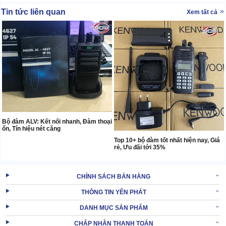
Tin tức liên quan
Xem tất cả
Bộ đàm ALV: Kết nối nhanh, Đàm thoại
ổn, Tín hiệu nét căng
Top 10+ bộ đàm tốt nhất hiện nay, Giá
rẻ, Ưu đãi tới 35%
CHÍNH SÁCH BÁN HÀNG
THÔNG TIN YÊN PHÁT
DANH MỤC SẢN PHẨM
CHẤP NHẬN THANH TOÁN