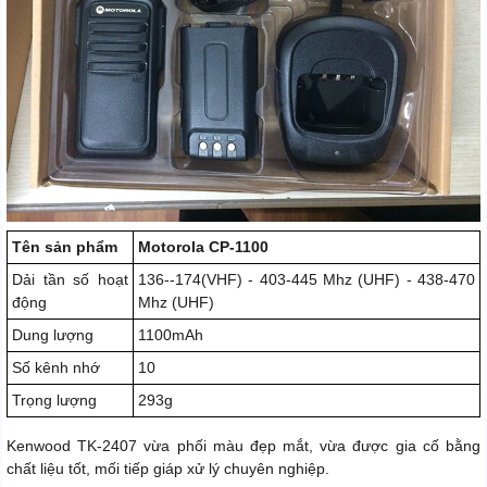
Tên sản phẩm
Motorola CP-1100
Dải tần số hoạt
136--174(VHF) - 403-445 Mhz (UHF) - 438-470
động
Mhz (UHF)
Dung lượng
1100mAh
Số kênh nhớ
10
Trọng lượng
293g
Kenwood TK-2407 vừa phối màu đẹp mắt, vừa được gia cố bằng
chất liệu tốt, mối tiếp giáp xử lý chuyên nghiệp.