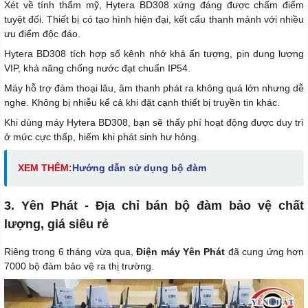
Xét về tính thẩm mỹ, Hytera BD308 xứng đáng được chấm điểm
tuyệt đối. Thiết bị có tạo hình hiện đại, kết cấu thanh mảnh với nhiều
ưu điểm độc đáo.
Hytera BD308 tích hợp số kênh nhớ khá ấn tượng, pin dung lượng
VIP, khả năng chống nước đạt chuẩn IP54.
Máy hỗ trợ đàm thoại lâu, âm thanh phát ra không quá lớn nhưng dễ
nghe. Không bị nhiễu kể cả khi đặt cạnh thiết bị truyền tin khác.
Khi dùng máy Hytera BD308, bạn sẽ thấy phí hoạt động được duy trì
ở mức cực thấp, hiếm khi phát sinh hư hỏng.
XEM THÊM:
Hướng dẫn sử dụng bộ đàm
3. Yên Phát - Địa chỉ bán bộ đàm bảo vệ chất
lượng, giá siêu rẻ
Riêng trong 6 tháng vừa qua,
Điện máy Yên Phát
đã cung ứng hơn
7000 bộ đàm bảo vệ ra thị trường.