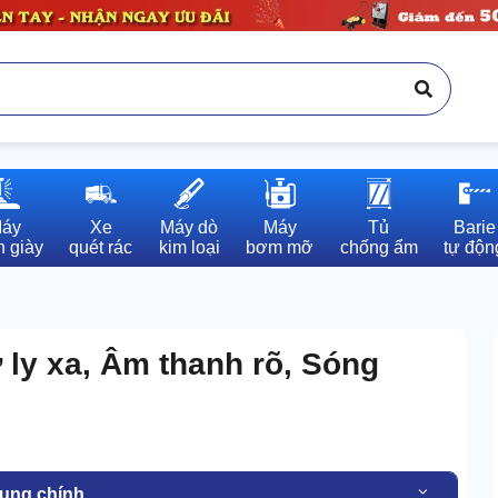
áy

Xe

Máy dò

Máy

Tủ

Barie

 giày
quét rác
kim loại
bơm mỡ
chống ẩm
tự độn
ly xa, Âm thanh rõ, Sóng
dung chính