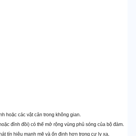
h hoặc các vật cản trong không gian.
 hoặc đỉnh đồi) có thể mở rộng vùng phủ sóng của bộ đàm.
át tín hiệu mạnh mẽ và ổn định hơn trong cự ly xa.