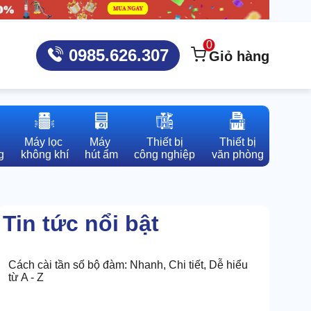
0
0985.626.307
Giỏ hàng
Máy lọc 

Máy 

Thiết bị

Thiết bị

g
không khí
hút ẩm
công nghiệp
văn phòng
Tin tức nổi bật
Cách cài tần số bộ đàm: Nhanh, Chi tiết, Dễ hiểu
từ A - Z