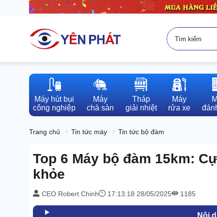
Máy hút bụi

Máy

Tháp

Máy

M
công nghiệp
chà sàn
giải nhiệt
rửa xe
đánh
Trang chủ
Tin tức máy
Tin tức bộ đàm
Top 6 Máy bộ đàm 15km: Cự 
khỏe
CEO Robert Chinh
17:13:18 28/05/2025
1185
Nội 