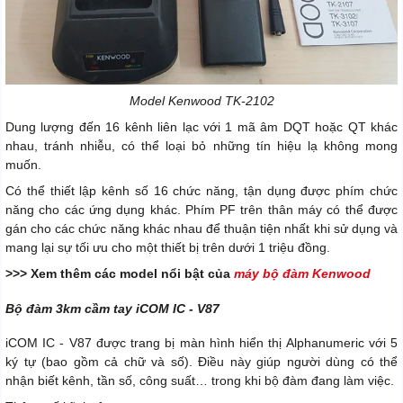
Model Kenwood TK-2102
Dung lượng đến 16 kênh liên lạc với 1 mã âm DQT hoặc QT khác
nhau, tránh nhiễu, có thể loại bỏ những tín hiệu lạ không mong
muốn.
Có thể thiết lập kênh số 16 chức năng, tận dụng được phím chức
năng cho các ứng dụng khác.
Phím PF trên thân máy có thể được
gán cho các chức năng khác nhau để thuận tiện nhất khi sử dụng và
mang lại sự tối ưu cho một thiết bị trên dưới 1 triệu đồng.
>>> Xem thêm các model nổi bật của
máy bộ đàm Kenwood
Bộ đàm 3km cầm tay iCOM IC - V87
iCOM IC - V87 được trang bị màn hình hiển thị Alphanumeric với 5
ký tự (bao gồm cả chữ và số). Điều này giúp người dùng có thể
nhận biết kênh, tần số, công suất… trong khi bộ đàm đang làm việc.