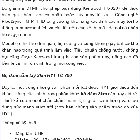
Bộ giải mã DTMF cho phép bạn dùng Kenwood TK-3207 để thực
hiện gọi nhóm, gọi cá nhân hoặc hủy máy từ xa… Công nghệ
FleetSync TM PTT ID tăng cường khả năng xác định các máy tới hệ
thống trạm tương thích và cài đặt trên các kênh, mã hóa gọi cá nhân
hoặc gọi nhóm.
Model có thiết kế đơn giản, tiện dụng và cũng không gây bất cứ khó
khăn nào trong quá trình làm việc. Tiêu chuẩn chống nước, chống
bụi cũng được Kenwood trang bị cho sản phẩm này, nâng cao độ
bền bỉ và tính ổn định trong mọi công việc.
Bộ đàm cầm tay 3km HYT TC 700
Đây là một trong những sản phẩm nổi bật được HYT giới thiệu đến
khách hàng của mình trong phân khúc
bộ đàm 3km
cầm tay giá rẻ.
Thiết kế của model chắc chắn, mang lại nguồn cảm hứng và chứa
đựng sức mạnh vượt trội (hơn hẳn những sản phẩm trước đó của
HYT).
Thông số kỹ thuật:
Băng tần: UHF
Dải tần: 136 - 174 MHz/ 400 - 470 MHz