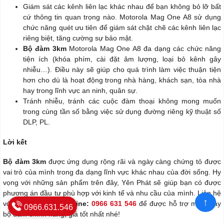
Giám sát các kênh liên lạc khác nhau để bạn không bỏ lỡ bất
cứ thông tin quan trọng nào. Motorola Mag One A8 sử dụng
chức năng quét ưu tiên để giám sát chặt chẽ các kênh liên lạc
riêng biệt, tăng cường sự bảo mật.
Bộ đàm 3km
Motorola Mag One A8 đa dạng các chức năng
tiện ích (khóa phím, cài đặt âm lượng, loại bỏ kênh gây
nhiễu…). Điều này sẽ giúp cho quá trình làm việc thuận tiện
hơn cho dù là hoạt động trong nhà hàng, khách sạn, tòa nhà
hay trong lĩnh vực an ninh, quân sự.
Tránh nhiễu, tránh các cuộc đàm thoại không mong muốn
trong cùng tần số bằng việc sử dụng đường riêng kỹ thuật số
DLP, PL.
Lời kết
Bộ đàm 3km
được ứng dụng rộng rãi và ngày càng chứng tỏ được
vai trò của mình trong đa dạng lĩnh vực khác nhau của đời sống. Hy
vọng với những sản phẩm trên đây, Yên Phát sẽ giúp bạn có được
phương án đầu tư phù hợp với kinh tế và nhu cầu của mình. Liên hệ
↑
với chúng tôi qua
Hotline:
0966 631 546
để được hỗ trợ mua máy
0966.631.546
bộ đàm chính hãng, giá tốt nhất nhé!