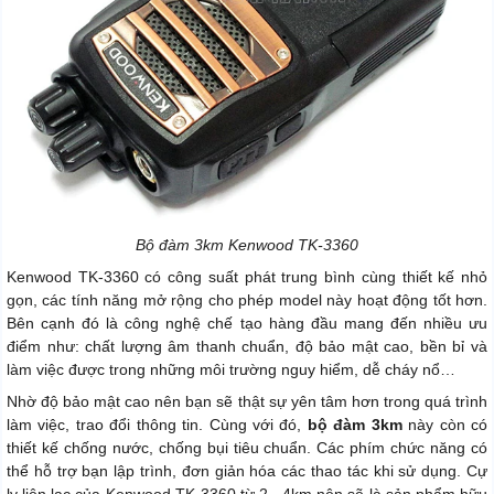
Bộ đàm 3km Kenwood TK-3360
Kenwood TK-3360 có công suất phát trung bình cùng thiết kế nhỏ
gọn, các tính năng mở rộng cho phép model này hoạt động tốt hơn.
Bên cạnh đó là công nghệ chế tạo hàng đầu mang đến nhiều ưu
điểm như: chất lượng âm thanh chuẩn, độ bảo mật cao, bền bỉ và
làm việc được trong những môi trường nguy hiểm, dễ cháy nổ…
Nhờ độ bảo mật cao nên bạn sẽ thật sự yên tâm hơn trong quá trình
làm việc, trao đổi thông tin. Cùng với đó,
bộ đàm 3km
này còn có
thiết kế chống nước, chống bụi tiêu chuẩn. Các phím chức năng có
thể hỗ trợ bạn lập trình, đơn giản hóa các thao tác khi sử dụng. Cự
ly liên lạc của Kenwood TK-3360 từ 2 - 4km nên sẽ là sản phẩm hữu