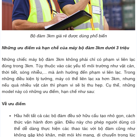
Bộ đàm 3km giá rẻ được dùng phổ biến
Những ưu điểm và hạn chế của máy bộ đàm 3km dưới 3 triệu
Những chiếc máy bộ đàm 3km không phải chỉ có phạm vi liên lạc
đúng trong 3km. Tùy thuộc vào các yếu tố môi trường như vật cản,
thời tiết, sóng nhiễu,... mà ảnh hưởng đến phạm vi liên lạc. Trong
những điều kiện lý tưởng, máy có thể liên lạc xa hơn 3km, nhưng
nếu quá nhiều vật cản thì phạm vi sẽ bị thu hẹp. Cụ thể, những
model này có những ưu điểm, hạn chế như sau:
Về ưu điểm
Hầu hết tất cả các bộ đàm đều sở hữu cấu tạo nhỏ gọn, cách
thức vận hành đơn giản. Điều này cho phép người dùng có
thể dễ dàng thực hiện các thao tác với bộ đàm cũng như
không gặp khó khăn, mệt mỏi khi mang, di chuyển trong lúc