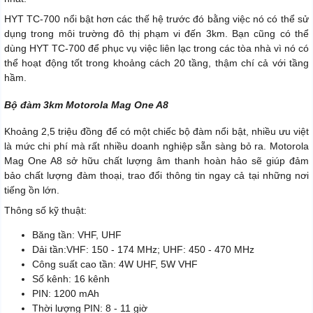
HYT TC-700 nổi bật hơn các thế hệ trước đó bằng việc nó có thể sử
dụng trong môi trường đô thị phạm vi đến 3km. Bạn cũng có thể
dùng HYT TC-700 để phục vụ việc liên lạc trong các tòa nhà vì nó có
thể hoạt động tốt trong khoảng cách 20 tầng, thậm chí cả với tầng
hầm.
Bộ đàm 3km Motorola Mag One A8
Khoảng 2,5 triệu đồng để có một chiếc bộ đàm nổi bật, nhiều ưu việt
là mức chi phí mà rất nhiều doanh nghiệp sẵn sàng bỏ ra. Motorola
Mag One A8 sở hữu chất lượng âm thanh hoàn hảo sẽ giúp đảm
bảo chất lượng đàm thoại, trao đổi thông tin ngay cả tại những nơi
tiếng ồn lớn.
Thông số kỹ thuật:
Băng tần: VHF, UHF
Dải tần:VHF: 150 - 174 MHz; UHF: 450 - 470 MHz
Công suất cao tần: 4W UHF, 5W VHF
Số kênh: 16 kênh
PIN: 1200 mAh
Thời lượng PIN: 8 - 11 giờ