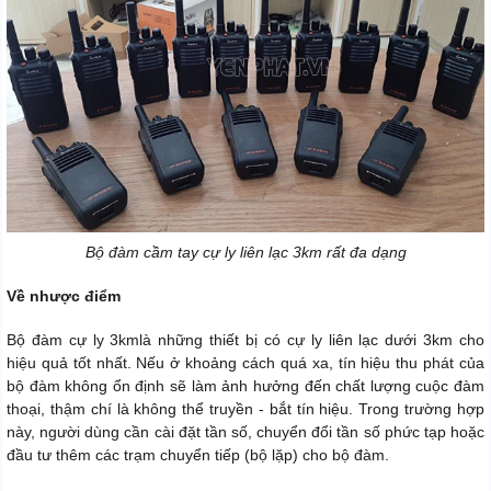
Bộ đàm cầm tay cự ly liên lạc 3km rất đa dạng
Về nhược điểm
Bộ đàm cự ly 3kmlà những thiết bị có cự ly liên lạc dưới 3km cho
hiệu quả tốt nhất. Nếu ở khoảng cách quá xa, tín hiệu thu phát của
bộ đàm không ổn định sẽ làm ảnh hưởng đến chất lượng cuộc đàm
thoại, thậm chí là không thể truyền - bắt tín hiệu. Trong trường hợp
này, người dùng cần cài đặt tần số, chuyển đổi tần số phức tạp hoặc
đầu tư thêm các trạm chuyển tiếp (bộ lặp) cho bộ đàm.