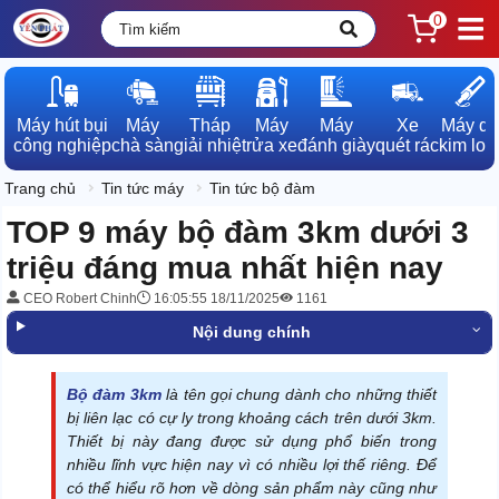
0
Máy hút bụi

Máy

Tháp

Máy

Máy

Xe

Máy dò

công nghiệp
chà sàn
giải nhiệt
rửa xe
đánh giày
quét rác
kim loạ
Trang chủ
Tin tức máy
Tin tức bộ đàm
TOP 9 máy bộ đàm 3km dưới 3
triệu đáng mua nhất hiện nay
CEO Robert Chinh
16:05:55 18/11/2025
1161
Nội dung chính
Bộ đàm 3km
là tên gọi chung dành cho những thiết
bị liên lạc có cự ly trong khoảng cách trên dưới 3km.
Thiết bị này đang được sử dụng phổ biến trong
nhiều lĩnh vực hiện nay vì có nhiều lợi thế riêng. Để
có thể hiểu rõ hơn về dòng sản phẩm này cũng như