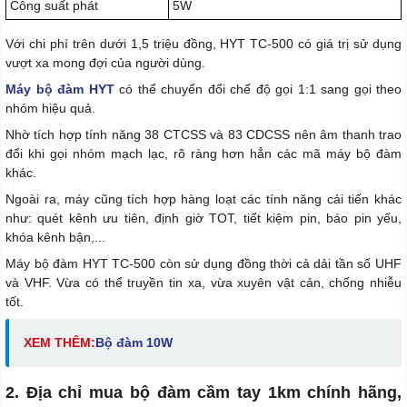
Công suất phát
5W
Với chi phí trên dưới 1,5 triệu đồng, HYT TC-500 có giá trị sử dụng
vượt xa mong đợi của người dùng.
Máy bộ đàm HYT
có thể chuyển đổi chế độ gọi 1:1 sang gọi theo
nhóm hiệu quả.
Nhờ tích hợp tính năng 38 CTCSS và 83 CDCSS nên âm thanh trao
đổi khi gọi nhóm mạch lạc, rõ ràng hơn hẳn các mã máy bộ đàm
khác.
Ngoài ra, máy cũng tích hợp hàng loạt các tính năng cải tiến khác
như: quét kênh ưu tiên, định giờ TOT, tiết kiệm pin, báo pin yếu,
khóa kênh bận,...
Máy bộ đàm HYT TC-500 còn sử dụng đồng thời cả dải tần số UHF
và VHF. Vừa có thể truyền tin xa, vừa xuyên vật cản, chống nhiễu
tốt.
XEM THÊM:
Bộ đàm 10W
2. Địa chỉ mua bộ đàm cầm tay 1km chính hãng,