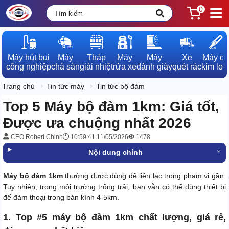
0
Máy hút bụi

Máy

Tháp

Máy

Máy

Xe

Máy dò

công nghiệp
chà sàn
giải nhiệt
rửa xe
đánh giày
quét rác
kim loạ
Trang chủ
Tin tức máy
Tin tức bộ đàm
Top 5 Máy bộ đàm 1km: Giá tốt,
Được ưa chuộng nhất 2026
CEO Robert Chinh
10:59:41 11/05/2026
1478
Nội dung chính
Máy bộ đàm 1km
thường được dùng để liên lạc trong phạm vi gần.
Tuy nhiên, trong môi trường trống trải, bạn vẫn có thể dùng thiết bị
để đàm thoại trong bán kính 4-5km.
1. Top #5 máy bộ đàm 1km chất lượng, giá rẻ,