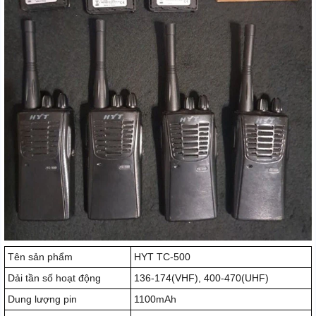
Tên sản phẩm
HYT TC-500
Dải tần số hoạt động
136-174(VHF), 400-470(UHF)
Dung lượng pin
1100mAh