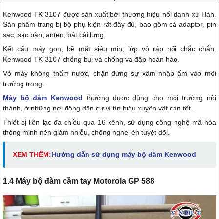
Kenwood TK-3107 được sản xuất bởi thương hiệu nổi danh xứ Hàn.
Sản phẩm trang bị bộ phụ kiện rất đầy đủ, bao gồm cả adaptor, pin
sạc, sạc bàn, anten, bát cài lưng.
Kết cấu máy gọn, bề mặt siêu mịn, lớp vỏ ráp nối chắc chắn.
Kenwood TK-3107 chống bụi và chống va đập hoàn hảo.
Vỏ máy không thấm nước, chặn đứng sự xâm nhập ẩm vào môi
trường trong.
Máy bộ đàm Kenwood
thường được dùng cho môi trường nội
thành, ở những nơi đông dân cư vì tín hiệu xuyên vật cản tốt.
Thiết bị liên lạc đa chiều qua 16 kênh, sử dụng công nghệ mã hóa
thông minh nên giảm nhiễu, chống nghe lén tuyệt đối.
XEM THÊM:
Hướng dẫn sử dụng máy bộ đàm Kenwood
1.4 Máy bộ đàm cầm tay Motorola GP 588