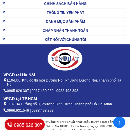
CHÍNH SÁCH BÁN HÀNG
THÔNG TIN YÊN PHÁT
DANH MỤC SẢN PHẨM
CHẤP NHẬN THANH TOÁN
KẾT NỐI VỚI CHÚNG TÔI
VPGD tại Hà Nội
L10-L06, Khu đô thị mới Dương Nội, Phường Dương Nội, Thành phố Hà
Nội
0985.626.307 | 0917.430.282 | 0988.498.393
VPGD tại TP.HCM
118-134 Đường số 8, Phường Bình Hưng, Thành phố Hồ Chí Minh
0966.631.546 | 0988.498.393
↑
Bản quyền 2020 - 2026 – © Công ty TNHH Xuất nhập khẩu thương mại Yên Phát
0985.626.307
Mã số thuế: 0105904394 do Sở KH&ĐT TP Hà Nội cấp ngày 30/05/2012