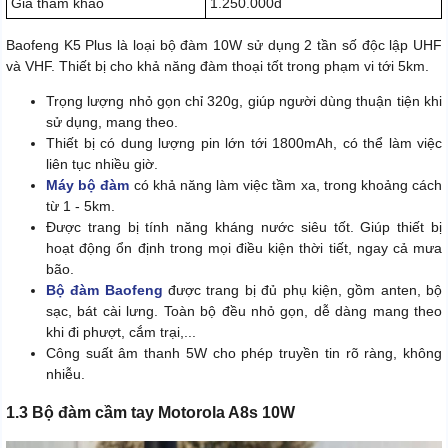
Giá tham khảo
1.250.000đ
Baofeng K5 Plus là loại bộ đàm 10W sử dụng 2 tần số độc lập UHF
và VHF. Thiết bị cho khả năng đàm thoại tốt trong phạm vi tới 5km.
Trọng lượng nhỏ gọn chỉ 320g, giúp người dùng thuận tiện khi
sử dụng, mang theo.
Thiết bị có dung lượng pin lớn tới 1800mAh, có thể làm việc
liên tục nhiều giờ.
Máy bộ đàm
có khả năng làm việc tầm xa, trong khoảng cách
từ 1 - 5km.
Được trang bị tính năng kháng nước siêu tốt. Giúp thiết bị
hoạt động ổn định trong mọi điều kiện thời tiết, ngay cả mưa
bão.
Bộ đàm Baofeng
được trang bị đủ phụ kiện, gồm anten, bộ
sạc, bát cài lưng. Toàn bộ đều nhỏ gọn, dễ dàng mang theo
khi đi phượt, cắm trại,...
Công suất âm thanh 5W cho phép truyền tin rõ ràng, không
nhiễu.
1.3 Bộ đàm cầm tay Motorola A8s 10W