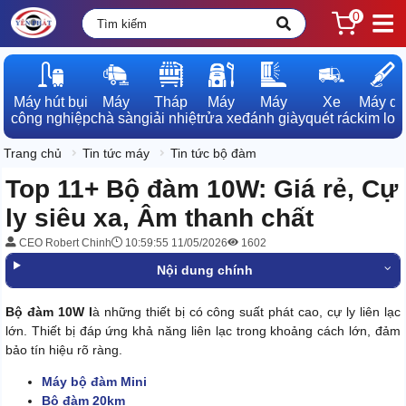
0
Máy hút bụi

Máy

Tháp

Máy

Máy

Xe

Máy dò

công nghiệp
chà sàn
giải nhiệt
rửa xe
đánh giày
quét rác
kim loạ
Trang chủ
Tin tức máy
Tin tức bộ đàm
Top 11+ Bộ đàm 10W: Giá rẻ, Cự
ly siêu xa, Âm thanh chất
CEO Robert Chinh
10:59:55 11/05/2026
1602
Nội dung chính
Bộ đàm 10W l
à những thiết bị có công suất phát cao, cự ly liên lạc
lớn. Thiết bị đáp ứng khả năng liên lạc trong khoảng cách lớn, đảm
bảo tín hiệu rõ ràng.
Máy bộ đàm Mini
Bộ đàm 20km