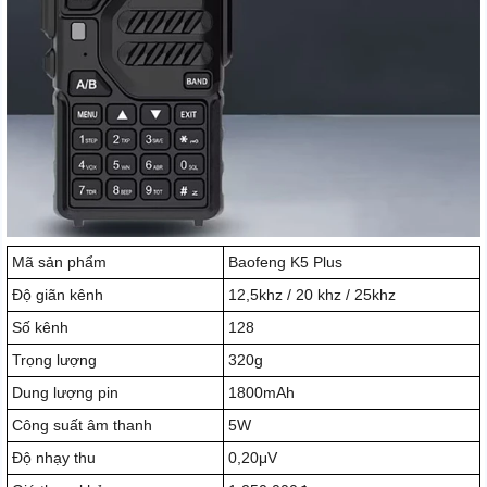
Mã sản phẩm
Baofeng K5 Plus
Độ giãn kênh
12,5khz / 20 khz / 25khz
Số kênh
128
Trọng lượng
320g
Dung lượng pin
1800mAh
Công suất âm thanh
5W
Độ nhạy thu
0,20μV