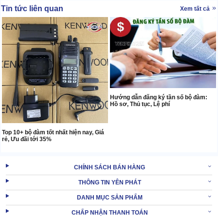
Tin tức liên quan
Xem tất cả
Hướng dẫn đăng ký tần số bộ đàm:
Hồ sơ, Thủ tục, Lệ phí
Top 10+ bộ đàm tốt nhất hiện nay, Giá
rẻ, Ưu đãi tới 35%
CHÍNH SÁCH BÁN HÀNG
THÔNG TIN YÊN PHÁT
DANH MỤC SẢN PHẨM
CHẤP NHẬN THANH TOÁN