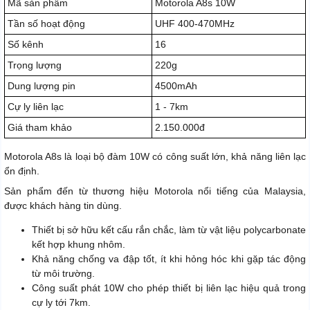
Mã sản phẩm
Motorola A8s 10W
Tần số hoạt động
UHF 400-470MHz
Số kênh
16
Trọng lượng
220g
Dung lượng pin
4500mAh
Cự ly liên lạc
1 - 7km
Giá tham khảo
2.150.000đ
Motorola A8s là loại bộ đàm 10W có công suất lớn, khả năng liên lạc
ổn định.
Sản phẩm đến từ thương hiệu Motorola nổi tiếng của Malaysia,
được khách hàng tin dùng.
Thiết bị sở hữu kết cấu rắn chắc, làm từ vật liệu polycarbonate
kết hợp khung nhôm.
Khả năng chống va đập tốt, ít khi hỏng hóc khi gặp tác động
từ môi trường.
Công suất phát 10W cho phép thiết bị liên lạc hiệu quả trong
cự ly tới 7km.