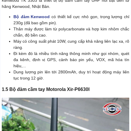
Kenwood TK 3303 là thiết bị bộ đàm cầm tay UHF nổi bật đến từ
hãng Kenwood, Nhật Bản.
Bộ đàm Kenwood
có thiết kế cực nhỏ gọn, trọng lượng chỉ
230g (đã bao gồm pin).
Thân máy được làm từ polycarbonate và hợp kim nhôm chắc
chắn, độ bền cao.
Máy có công suất phát 10W, cung cấp khả năng liên lạc xa, rõ
ràng.
Đi kèm đó là nhiều tính năng thông minh như gọi nhóm, quét
đa kênh, định vị GPS, cảnh báo pin yếu, VOX, mã hóa tín
hiệu,...
Dung lượng pin lên tới 2800mAh, duy trì hoạt động máy liên
tục trong 12 giờ.
1.5 Bộ đàm cầm tay Motorola Xir-P6630I