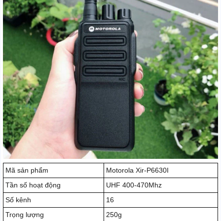
Mã sản phẩm
Motorola Xir-P6630I
Tần số hoạt động
UHF 400-470Mhz
Số kênh
16
Trọng lượng
250g