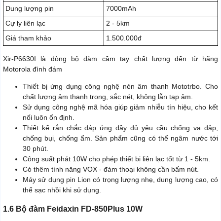
Dung lượng pin
7000mAh
Cự ly liên lạc
2 - 5km
Giá tham khảo
1.500.000đ
Xir-P6630I là dòng bộ đàm cầm tay chất lượng đến từ hãng
Motorola đình đám
Thiết bị ứng dụng công nghệ nén âm thanh Mototrbo. Cho
chất lượng âm thanh trong, sắc nét, không lẫn tạp âm.
Sử dụng công nghệ mã hóa giúp giảm nhiễu tín hiệu, cho kết
nối luôn ổn định.
Thiết kế rắn chắc đáp ứng đầy đủ yêu cầu chống va đập,
chống bụi, chống ẩm. Sản phẩm cũng có thể ngâm nước tới
30 phút.
Công suất phát 10W cho phép thiết bị liên lạc tốt từ 1 - 5km.
Có thêm tính năng VOX - đàm thoại không cần bấm nút.
Máy sử dụng pin Lion có trọng lượng nhẹ, dung lượng cao, có
thể sạc nhồi khi sử dụng.
1.6 Bộ đàm Feidaxin FD-850Plus 10W