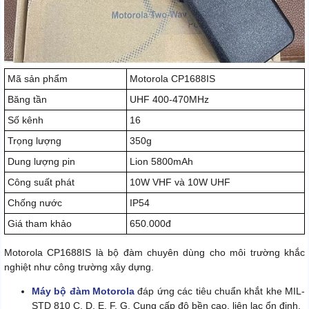
Mã sản phẩm
Motorola CP1688IS
Băng tần
UHF 400-470MHz
Số kênh
16
Trọng lượng
350g
Dung lượng pin
Lion 5800mAh
Công suất phát
10W VHF và 10W UHF
Chống nước
IP54
Giá tham khảo
650.000đ
Motorola CP1688IS là bộ đàm chuyên dùng cho môi trường khắc
nghiệt như công trường xây dựng.
Máy bộ đàm Motorola
đáp ứng các tiêu chuẩn khắt khe MIL-
STD 810 C, D, E, F, G. Cung cấp độ bền cao, liên lạc ổn định.