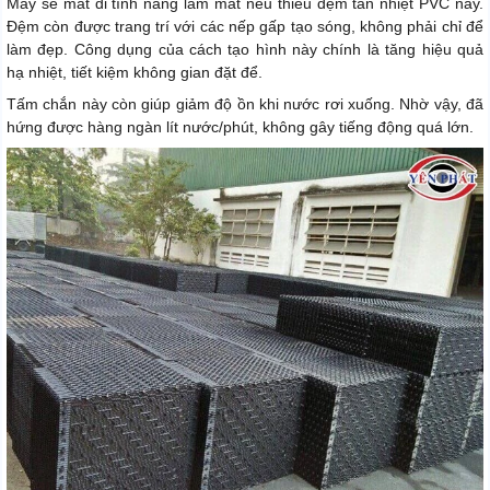
Máy sẽ mất đi tính năng làm mát nếu thiếu đệm tản nhiệt PVC này.
Đệm còn được trang trí với các nếp gấp tạo sóng, không phải chỉ để
làm đẹp. Công dụng của cách tạo hình này chính là tăng hiệu quả
hạ nhiệt, tiết kiệm không gian đặt để.
Tấm chắn này còn giúp giảm độ ồn khi nước rơi xuống. Nhờ vậy, đã
hứng được hàng ngàn lít nước/phút, không gây tiếng động quá lớn.