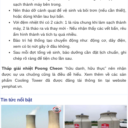
sạch thành máy bên trong.
Nên tháo dỡ cánh quạt để vệ sinh và bôi trơn (nếu cần thiết),
hoặc dùng khăn lau bụi bẩn.
Với đệm nhiệt thì có 2 cách: 1 là rửa chung khi làm sạch thành
máy, 2 là tháo ra và thay mới - Nếu nhận thấy các vết bẩn, rêu
ẩm hình thành và tích tụ quá nhiều.
Bảo trì hệ thống tạo chuyển động như: động cơ, dây điện,
xem có bị nứt gãy ở đâu không.
Sau mỗi đợt tổng vệ sinh, bảo dưỡng cần đặt lịch chuẩn, ghi
chép rõ ràng để tiện cho lần sau.
Tháp giải nhiệt Poong Cheon
“hữu danh, hữu thực” nên nhận
được sự ưa chuộng cũng là điều dễ hiểu. Xem thêm về các sản
phẩm Cooling Tower đã được đăng tải thông tin tại website
yenphat.vn.
Tin tức nổi bật