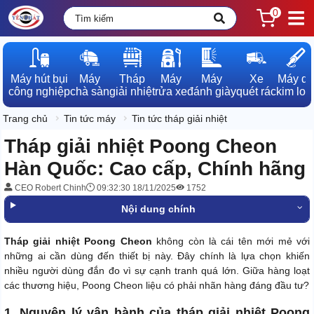
0
Máy hút bụi

Máy

Tháp

Máy

Máy

Xe

Máy dò

công nghiệp
chà sàn
giải nhiệt
rửa xe
đánh giày
quét rác
kim loạ
Trang chủ
Tin tức máy
Tin tức tháp giải nhiệt
Tháp giải nhiệt Poong Cheon
Hàn Quốc: Cao cấp, Chính hãng
CEO Robert Chinh
09:32:30 18/11/2025
1752
Nội dung chính
Tháp giải nhiệt Poong Cheon
không còn là cái tên mới mẻ với
những ai cần dùng đến thiết bị này. Đây chính là lựa chọn khiến
nhiều người dùng đắn đo vì sự cạnh tranh quá lớn. Giữa hàng loạt
các thương hiệu, Poong Cheon liệu có phải nhãn hàng đáng đầu tư?
1. Nguyên lý vận hành của tháp giải nhiệt Poong