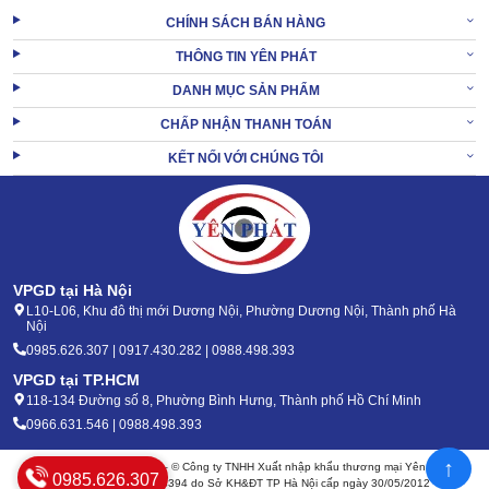
CHÍNH SÁCH BÁN HÀNG
THÔNG TIN YÊN PHÁT
DANH MỤC SẢN PHẨM
CHẤP NHẬN THANH TOÁN
KẾT NỐI VỚI CHÚNG TÔI
VPGD tại Hà Nội
L10-L06, Khu đô thị mới Dương Nội, Phường Dương Nội, Thành phố Hà
Nội
0985.626.307 | 0917.430.282 | 0988.498.393
VPGD tại TP.HCM
118-134 Đường số 8, Phường Bình Hưng, Thành phố Hồ Chí Minh
0966.631.546 | 0988.498.393
↑
Bản quyền 2020 - 2026 – © Công ty TNHH Xuất nhập khẩu thương mại Yên Phát
0985.626.307
Mã số thuế: 0105904394 do Sở KH&ĐT TP Hà Nội cấp ngày 30/05/2012