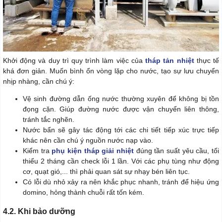
Khởi động và duy trì quy trình làm việc của
tháp tản nhiệt
thực tế
khá đơn giản. Muốn bình ổn vòng lặp cho nước, tạo sự lưu chuyển
nhịp nhàng, cần chú ý:
Vệ sinh đường dẫn ống nước thường xuyên để không bị tồn
đọng cặn. Giúp đường nước được vận chuyển liên thông,
tránh tắc nghẽn.
Nước bẩn sẽ gây tác động tới các chi tiết tiếp xúc trực tiếp
khác nên cần chú ý nguồn nước nạp vào.
Kiểm tra
phụ kiện tháp giải nhiệt
đúng tần suất yêu cầu, tối
thiểu 2 tháng cần check lỗi 1 lần. Với các phụ tùng như động
cơ, quạt gió,... thì phải quan sát sự nhạy bén liên tục.
Có lỗi dù nhỏ xảy ra nên khắc phục nhanh, tránh để hiệu ứng
domino, hỏng thành chuỗi rất tốn kém.
4.2. Khi bảo dưỡng