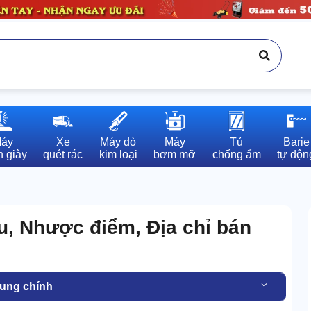
áy

Xe

Máy dò

Máy

Tủ

Barie

 giày
quét rác
kim loại
bơm mỡ
chống ẩm
tự độn
u, Nhược điểm, Địa chỉ bán
dung chính