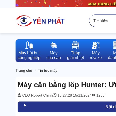
Máy hút bụi

Máy

Tháp

Máy

M
công nghiệp
chà sàn
giải nhiệt
rửa xe
đánh
Trang chủ
Tin tức máy
Máy cân bằng lốp Hunter: Ư
CEO Robert Chinh
15:27:28 15/11/2024
1233
Nội 