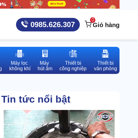
0
0985.626.307
Giỏ hàng
Máy lọc 

Máy 

Thiết bị

Thiết bị

g
không khí
hút ẩm
công nghiệp
văn phòng
Tin tức nổi bật