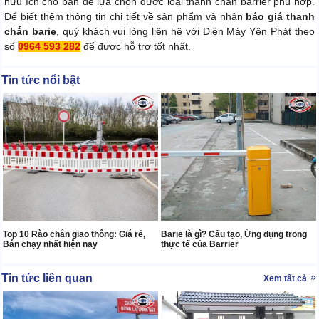
hữu ích cho bạn để lựa chọn được loại thanh chắn barrier phù hợp.
Để biết thêm thông tin chi tiết về sản phẩm và nhận
báo giá thanh
chắn barie
, quý khách vui lòng liên hệ với Điện Máy Yên Phát theo
số
0964 593 282
để được hỗ trợ tốt nhất.
Tin tức nổi bật
Top 10 Rào chắn giao thông: Giá rẻ,
Barie là gì? Cấu tạo, Ứng dụng trong
Bán chạy nhất hiện nay
thực tế của Barrier
Tin tức liên quan
Xem tất cả