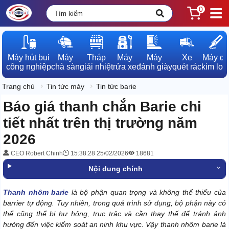
0
Máy hút bụi

Máy

Tháp

Máy

Máy

Xe

Máy dò

công nghiệp
chà sàn
giải nhiệt
rửa xe
đánh giày
quét rác
kim loạ
Trang chủ
Tin tức máy
Tin tức barie
Báo giá thanh chắn Barie chi
tiết nhất trên thị trường năm
2026
CEO Robert Chinh
15:38:28 25/02/2026
18681
Nội dung chính
Thanh nhôm barie
là bộ phận quan trọng và không thể thiếu của
barrier tự động. Tuy nhiên, trong quá trình sử dụng, bộ phận này có
thể cũng thể bị hư hỏng, trục trặc và cần thay thế để tránh ảnh
hưởng đến việc kiểm soát an ninh khu vực. Vậy thanh nhôm barie là