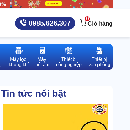
0
0985.626.307
Giỏ hàng
Máy lọc 

Máy 

Thiết bị

Thiết bị

g
không khí
hút ẩm
công nghiệp
văn phòng
Tin tức nổi bật