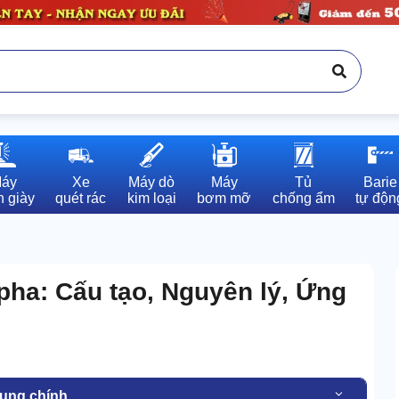
áy

Xe

Máy dò

Máy

Tủ

Barie

 giày
quét rác
kim loại
bơm mỡ
chống ẩm
tự độn
pha: Cấu tạo, Nguyên lý, Ứng
dung chính