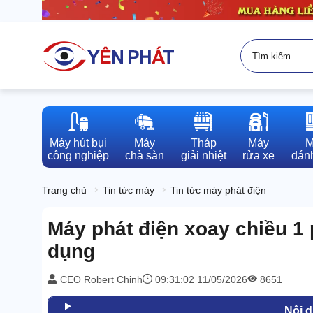
Máy hút bụi

Máy

Tháp

Máy

M
công nghiệp
chà sàn
giải nhiệt
rửa xe
đánh
Trang chủ
Tin tức máy
Tin tức máy phát điện
Máy phát điện xoay chiều 1 
dụng
CEO Robert Chinh
09:31:02 11/05/2026
8651
Nội 