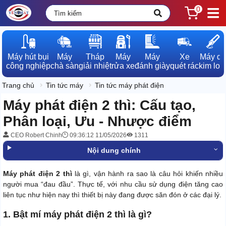
0
Máy hút bụi

Máy

Tháp

Máy

Máy

Xe

Máy dò

công nghiệp
chà sàn
giải nhiệt
rửa xe
đánh giày
quét rác
kim loạ
Trang chủ
Tin tức máy
Tin tức máy phát điện
Máy phát điện 2 thì: Cấu tạo,
Phân loại, Ưu - Nhược điểm
CEO Robert Chinh
09:36:12 11/05/2026
1311
Nội dung chính
Máy phát điện 2 thì
là gì, vận hành ra sao là câu hỏi khiến nhiều
người mua “đau đầu”. Thực tế, với nhu cầu sử dụng điện tăng cao
liên tục như hiện nay thì thiết bị này đang được săn đón ở các đại lý.
1. Bật mí máy phát điện 2 thì là gì?