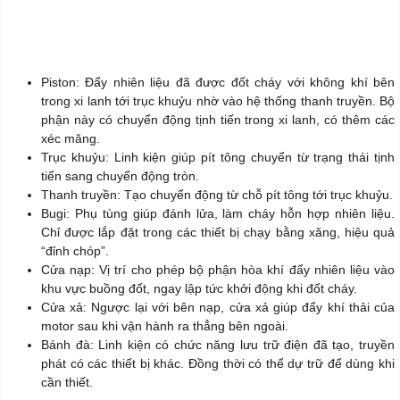
Piston: Đẩy nhiên liệu đã được đốt cháy với không khí bên
trong xi lanh tới trục khuỷu nhờ vào hệ thống thanh truyền. Bộ
phận này có chuyển động tịnh tiến trong xi lanh, có thêm các
xéc măng.
Trục khuỷu: Linh kiện giúp pít tông chuyển từ trạng thái tịnh
tiến sang chuyển động tròn.
Thanh truyền: Tạo chuyển động từ chỗ pít tông tới trục khuỷu.
Bugi: Phụ tùng giúp đánh lửa, làm cháy hỗn hợp nhiên liệu.
Chỉ được lắp đặt trong các thiết bị chạy bằng xăng, hiệu quả
“đỉnh chóp”.
Cửa nạp: Vị trí cho phép bộ phận hòa khí đẩy nhiên liệu vào
khu vực buồng đốt, ngay lập tức khởi động khi đốt cháy.
Cửa xả: Ngược lại với bên nạp, cửa xả giúp đẩy khí thải của
motor sau khi vận hành ra thẳng bên ngoài.
Bánh đà: Linh kiện có chức năng lưu trữ điện đã tạo, truyền
phát có các thiết bị khác. Đồng thời có thể dự trữ để dùng khi
cần thiết.