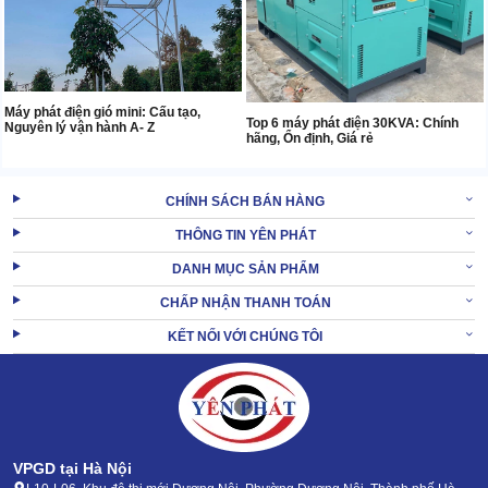
Máy phát điện gió mini: Cấu tạo,
Top 6 máy phát điện 30KVA: Chính
Nguyên lý vận hành A- Z
hãng, Ổn định, Giá rẻ
CHÍNH SÁCH BÁN HÀNG
THÔNG TIN YÊN PHÁT
DANH MỤC SẢN PHẨM
CHẤP NHẬN THANH TOÁN
KẾT NỐI VỚI CHÚNG TÔI
VPGD tại Hà Nội