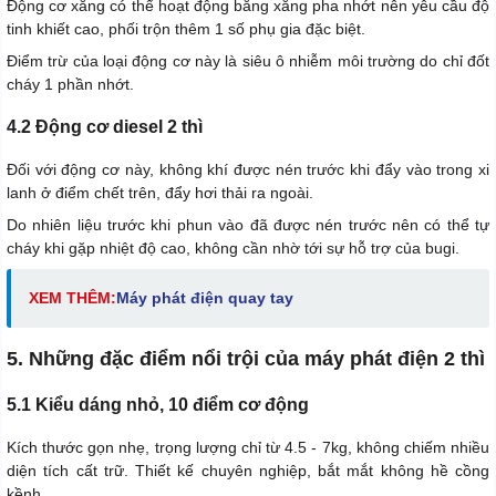
Động cơ xăng có thể hoạt động bằng xăng pha nhớt nên yêu cầu độ
tinh khiết cao, phối trộn thêm 1 số phụ gia đặc biệt.
Điểm trừ của loại động cơ này là siêu ô nhiễm môi trường do chỉ đốt
cháy 1 phần nhớt.
4.2 Động cơ diesel 2 thì
Đối với động cơ này, không khí được nén trước khi đẩy vào trong xi
lanh ở điểm chết trên, đẩy hơi thải ra ngoài.
Do nhiên liệu trước khi phun vào đã được nén trước nên có thể tự
cháy khi gặp nhiệt độ cao, không cần nhờ tới sự hỗ trợ của bugi.
XEM THÊM:
Máy phát điện quay tay
5. Những đặc điểm nổi trội của máy phát điện 2 thì
5.1 Kiểu dáng nhỏ, 10 điểm cơ động
Kích thước gọn nhẹ, trọng lượng chỉ từ 4.5 - 7kg, không chiếm nhiều
diện tích cất trữ. Thiết kế chuyên nghiệp, bắt mắt không hề cồng
kềnh.