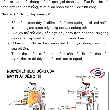
nổ - xả, đặc biệt không thể bỏ qua giai đoạn nào. Tức là 1 lần pít
tông đẩy kéo lên xuống, thiết bị đã hoàn thành việc sinh công.
Nổ - xả (Pít tông đẩy xuống):
Bộ phận piston đẩy từ điểm chết ở trên xuống dưới, nơi nhiên
liệu, không khí được đẩy cùng lúc vào buồng đốt.
Bugi có thể đốt cháy hỗn hợp này ngay trên pít tông. Nhiệt độ
cao sẽ làm áp suất tăng mạnh, từ đó sinh được công.
Ở bên dưới, khí sẽ được nén chặt do chuyển động đẩy xuống
của pít tông.
Trong thời điểm pittông đi xuống gần hết, lỗ thải, ống dẫn
được khơi ra để đẩy khí nén mới tạo ra ngoài.