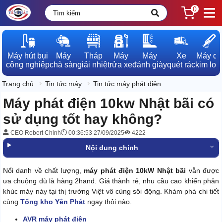
0
Máy hút bụi

Máy

Tháp

Máy

Máy

Xe

Máy dò

công nghiệp
chà sàn
giải nhiệt
rửa xe
đánh giày
quét rác
kim loạ
Trang chủ
Tin tức máy
Tin tức máy phát điện
Máy phát điện 10kw Nhật bãi có
sử dụng tốt hay không?
CEO Robert Chinh
00:36:53 27/09/2025
4222
Nội dung chính
Nổi danh về chất lượng,
máy phát điện 10kW Nhật bãi
vẫn được
ưa chuộng dù là hàng 2hand. Giá thành rẻ, nhu cầu cao khiến phân
khúc máy này tại thị trường Việt vô cùng sôi động. Khám phá chi tiết
cùng
Tổng kho Yên Phát
ngay thôi nào.
AVR máy phát điện