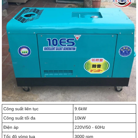
Công suất liên tục
9.6kW
Công suất tối đa
10kW
Điện áp
220V/50 - 60Hz
Tốc độ vòng tua
3000 rpm