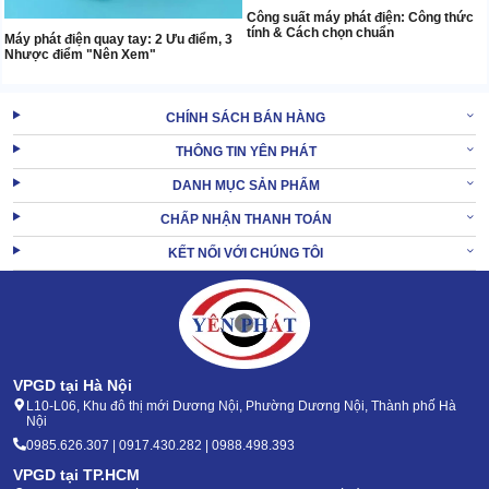
Công suất máy phát điện: Công thức
tính & Cách chọn chuẩn
Máy phát điện quay tay: 2 Ưu điểm, 3
Nhược điểm "Nên Xem"
CHÍNH SÁCH BÁN HÀNG
THÔNG TIN YÊN PHÁT
DANH MỤC SẢN PHẨM
CHẤP NHẬN THANH TOÁN
KẾT NỐI VỚI CHÚNG TÔI
VPGD tại Hà Nội
L10-L06, Khu đô thị mới Dương Nội, Phường Dương Nội, Thành phố Hà
Nội
0985.626.307 | 0917.430.282 | 0988.498.393
VPGD tại TP.HCM