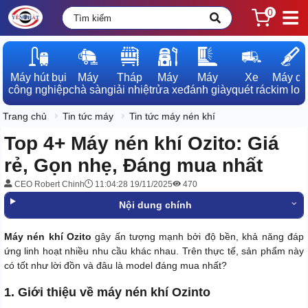
0
Máy hút bụi

Máy

Tháp

Máy

Máy

Xe

Máy dò

công nghiệp
chà sàn
giải nhiệt
rửa xe
đánh giày
quét rác
kim loạ
Trang chủ
Tin tức máy
Tin tức máy nén khí
Top 4+ Máy nén khí Ozito: Giá
rẻ, Gọn nhẹ, Đáng mua nhất
CEO Robert Chinh
11:04:28 19/11/2025
470
Nội dung chính
Máy nén khí Ozito
gây ấn tượng mạnh bởi độ bền, khả năng đáp
ứng linh hoạt nhiều nhu cầu khác nhau. Trên thực tế, sản phẩm này
có tốt như lời đồn và đâu là model đáng mua nhất?
1. Giới thiệu về máy nén khí Ozinto