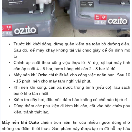
Trước khi khởi động, đừng quên kiểm tra toàn bộ đường điện.
Sau đó, để máy chạy không tải vài chục giây để ổn định mô
tơ.
Chỉnh áp suất theo công việc thực tế. Ví dụ, xịt bụi máy tính
cần áp suất 4 - 5 bar, bơm bóng chỉ cần 2 - 3 bar là đủ.
Máy nén khí Ozito chỉ thiết kế cho công việc ngắn hạn. Sau 10
- 15 phút, nên cho máy tạm nghỉ vài phút.
Khi nén khí xong, cần xả nước trong bình (nếu có), lau sạch
bụi ở khe tản nhiệt.
Kiểm tra dây hơi, đầu nối, đảm bảo không có chỗ nào bị rò rỉ.
Dùng thêm các phụ kiện đi kèm khi cần, cất vào hộc chứa phụ
kiện, tránh thất lạc.
Máy nén khí Ozito
chiếm trọn niềm tin của nhiều người dùng nhờ
những ưu điểm thiết thực. Sản phẩm này được tạo ra để hỗ trợ hầu