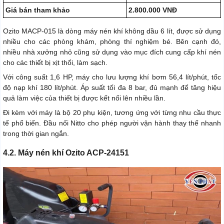
Giá bán tham khảo
2.800.000 VNĐ
Ozito MACP-015 là dòng máy nén khí không dầu 6 lít, được sử dụng
nhiều cho các phòng khám, phòng thí nghiệm bé. Bên cạnh đó,
nhiều nhà xưởng nhỏ cũng sử dụng vào mục đích cung cấp khí nén
cho các thiết bị xịt thổi, làm sạch.
Với công suất 1,6 HP, máy cho lưu lượng khí bơm 56,4 lít/phút, tốc
độ nạp khí 180 lít/phút. Áp suất tối đa 8 bar, đủ mạnh để tăng hiệu
quả làm việc của thiết bị được kết nối lên nhiều lần.
Đi kèm với máy là bộ 20 phụ kiện, tương ứng với từng nhu cầu thực
tế phổ biến. Đầu nối Nitto cho phép người vận hành thay thế nhanh
trong thời gian ngắn.
4.2. Máy nén khí Ozito ACP-24151