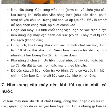
Nhu cầu dùng: Các công việc nhẹ (bơm xe, vệ sinh) yêu cầu
lưu lượng khí thấp còn việc nặng hơn (như bắn đinh, phun
sơn) sẽ yêu cầu lưu lượng khí cao và áp lực đều. Đây là cơ sở
để bạn chọn công suất, áp suất chính xác.
Chọn loại máy: Từ tính chất công việc, bạn sẽ xác định được
nên dùng loại máy vận hành dai sức (có dầu) hay thiết bị cấp
khí sạch (không dầu).
Dung tích, lưu lượng: Với công việc có tính chất liên tục, dung
tích 10 lít có thể khá nhỏ. Nên chọn máy có tốc độ nạp hơi
nhanh và lưu lượng lớn để tránh gián đoạn.
Khả năng di chuyển: Ưu tiên model nhẹ, có tay kéo hoặc bánh
xe để tiện đặt tại các nơi hoặc mang theo khi cần.
Độ bền của vật liệu: Kiểm tra vỏ bình, động cơ và các linh kiện
chính, đảm bảo làm từ vật liệu cao cấp, khó bị hư hỏng.
7. Nhà cung cấp máy nén khí 10l uy tín nhất cả
nước
Sở hữu máy nén khí 10 lít chất lượng, đồng thời nhận dịch vụ chu
đáo, quyền lợi tối đa và sự yên tâm tuyệt đối. Đó là những gì bạn sẽ