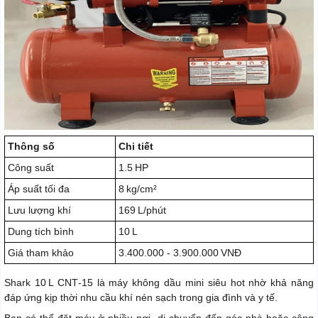
Thông số
Chi tiết
Công suất
1.5 HP
Áp suất tối đa
8 kg/cm²
Lưu lượng khí
169 L/phút
Dung tích bình
10 L
Giá tham khảo
3.400.000 - 3.900.000 VNĐ
Shark 10 L CNT‑15 là máy không dầu mini siêu hot nhờ khả năng
đáp ứng kịp thời nhu cầu khí nén sạch trong gia đình và y tế.
Bạn có thể đặt máy ở nhiều nơi, di chuyển đến góc nhà hoặc công