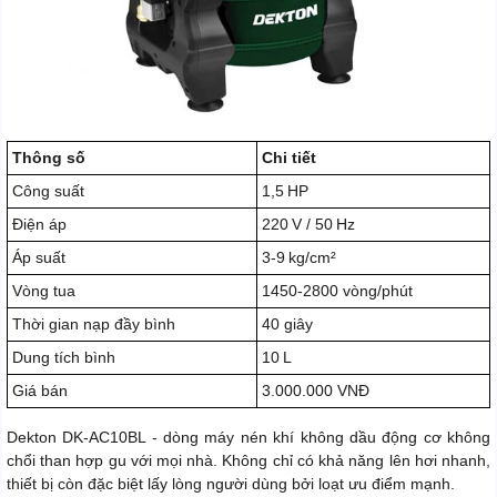
Thông số
Chi tiết
Công suất
1,5 HP
Điện áp
220 V / 50 Hz
Áp suất
3-9 kg/cm²
Vòng tua
1450-2800 vòng/phút
Thời gian nạp đầy bình
40 giây
Dung tích bình
10 L
Giá bán
3.000.000 VNĐ
Dekton DK‑AC10BL - dòng máy nén khí không dầu động cơ không
chổi than hợp gu với mọi nhà. Không chỉ có khả năng lên hơi nhanh,
thiết bị còn đặc biệt lấy lòng người dùng bởi loạt ưu điểm mạnh.