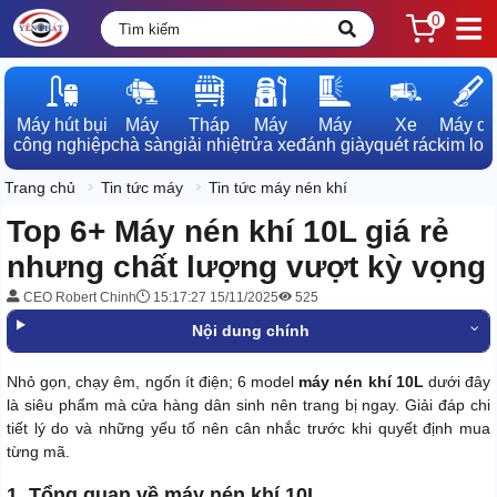
0
Máy hút bụi

Máy

Tháp

Máy

Máy

Xe

Máy dò

công nghiệp
chà sàn
giải nhiệt
rửa xe
đánh giày
quét rác
kim loạ
Trang chủ
Tin tức máy
Tin tức máy nén khí
Top 6+ Máy nén khí 10L giá rẻ
nhưng chất lượng vượt kỳ vọng
CEO Robert Chinh
15:17:27 15/11/2025
525
Nội dung chính
Nhỏ gọn, chạy êm, ngốn ít điện; 6 model
máy nén khí 10L
dưới đây
là siêu phẩm mà cửa hàng dân sinh nên trang bị ngay. Giải đáp chi
tiết lý do và những yếu tố nên cân nhắc trước khi quyết định mua
từng mã.
1. Tổng quan về máy nén khí 10L