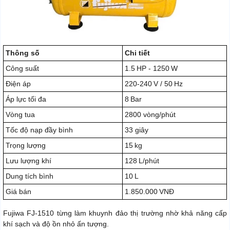
Thông số
Chi tiết
Công suất
1.5 HP - 1250 W
Điện áp
220-240 V / 50 Hz
Áp lực tối đa
8 Bar
Vòng tua
2800 vòng/phút
Tốc độ nạp đầy bình
33 giây
Trọng lượng
15 kg
Lưu lượng khí
128 L/phút
Dung tích bình
10 L
Giá bán
1.850.000 VNĐ
Fujiwa FJ‑1510 từng làm khuynh đảo thị trường nhờ khả năng cấp
khí sạch và độ ồn nhỏ ấn tượng.