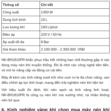
Thông số
Chi tiết
Công suất
1350 W
Dung tích bình
10 L
Lưu lượng khí
160 L/phút
Điện áp
220 V / 50 Hz
Áp suất tối đa
8 Bar
Giá tham khảo
2.100.000 - 2.300.000 VNĐ
NK‑BH1810PR khắc phục hầu hết những hạn chế thường gặp ở các
dòng máy nén khí truyền thống. Đó là nhờ các công nghệ tiên tiến,
vỏ mô tơ nâng cấp và động cơ cải tiến.
Máy đi kèm các tính năng vượt trội như cụm rơ le đa chức năng, van
điều chỉnh áp lực linh hoạt, mang đến trải nghiệm nén khí tiện lợi.
Với hiệu suất ổn định, khí nén sạch và tính năng linh hoạt,
NK‑BH1810PR là công cụ nén khí mà xưởng nhỏ, cá nhân không
nên bỏ qua.
6. Kinh nghiệm vàng khi chọn mua máy nén khí