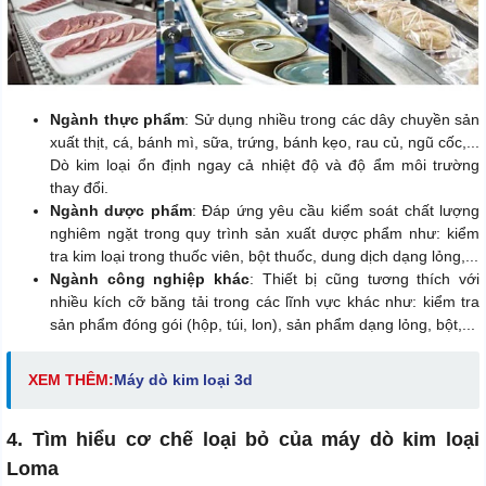
Ngành thực phẩm
: Sử dụng nhiều trong các dây chuyền sản
xuất thịt, cá, bánh mì, sữa, trứng, bánh kẹo, rau củ, ngũ cốc,...
Dò kim loại ổn định ngay cả nhiệt độ và độ ẩm môi trường
thay đổi.
Ngành dược phẩm
: Đáp ứng yêu cầu kiểm soát chất lượng
nghiêm ngặt trong quy trình sản xuất dược phẩm như: kiểm
tra kim loại trong thuốc viên, bột thuốc, dung dịch dạng lỏng,...
Ngành công nghiệp khác
: Thiết bị cũng tương thích với
nhiều kích cỡ băng tải trong các lĩnh vực khác như: kiểm tra
sản phẩm đóng gói (hộp, túi, lon), sản phẩm dạng lỏng, bột,...
XEM THÊM:
M
áy dò kim loại 3d
4. Tìm hiểu cơ chế loại bỏ của máy dò kim loại
Loma