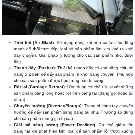
Thổi khí (Air Blast)
: Sử dụng dòng khí nén có lực tác động
mạnh để thổi trực tiếp, loại bỏ sản phẩm lẫn kim loại ra khỏi
dây chuyền. Giải pháp lý tưởng cho các sản phẩm nhỏ, dưới
8kg.
Thanh đẩy (Pusher)
: Thiết kế thanh đẩy có khả năng chịu tải
nặng ở 2 bên để đẩy sản phẩm ra khỏi băng chuyền. Phù hợp
cho các sản phẩm được bọc trong bao bì cứng.
Rút lại (Carriage Retract)
: Ứng dụng cơ chế rút lại với những
sản phẩm dạng lỏng hoặc rời trên băng tải (dạng gói hoặc túi
nhựa).
Chuyển hướng (Diverter/Plough)
: Trang bị cánh tay chuyển
hướng để đẩy sản phẩm sang băng tải phụ. Thường áp dụng
cho sản phẩm mang giá trị cao.
Giải mã năng lượng (Power Decliner)
: Cơ chế giảm tốc
băng tải khi phát hiện kim loại để sản phẩm lỗi trượt xuống