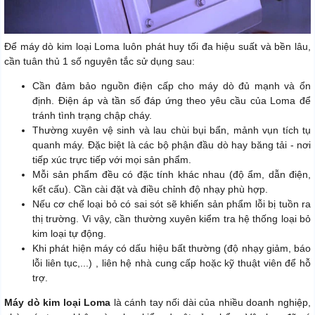
Để máy dò kim loại Loma luôn phát huy tối đa hiệu suất và bền lâu,
cần tuân thủ 1 số nguyên tắc sử dụng sau:
Cần đảm bảo nguồn điện cấp cho máy dò đủ mạnh và ổn
định. Điện áp và tần số đáp ứng theo yêu cầu của Loma để
tránh tình trạng chập cháy.
Thường xuyên vệ sinh và lau chùi bụi bẩn, mảnh vụn tích tụ
quanh máy. Đặc biệt là các bộ phận đầu dò hay băng tải - nơi
tiếp xúc trực tiếp với mọi sản phẩm.
Mỗi sản phẩm đều có đặc tính khác nhau (độ ẩm, dẫn điện,
kết cấu). Cần cài đặt và điều chỉnh độ nhạy phù hợp.
Nếu cơ chế loại bỏ có sai sót sẽ khiến sản phẩm lỗi bị tuồn ra
thị trường. Vì vậy, cần thường xuyên kiểm tra hệ thống loại bỏ
kim loại tự động.
Khi phát hiện máy có dấu hiệu bất thường (độ nhạy giảm, báo
lỗi liên tục,...) , liên hệ nhà cung cấp hoặc kỹ thuật viên để hỗ
trợ.
Máy dò kim loại Loma
là cánh tay nối dài của nhiều doanh nghiệp,