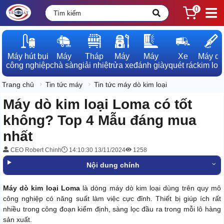
0
Máy hút bụi

Máy

Tháp

Máy

Máy

Xe

Máy dò

công nghiệp
chà sàn
giải nhiệt
rửa xe
đánh giày
quét rác
kim loạ
Trang chủ
Tin tức máy
Tin tức máy dò kim loại
Máy dò kim loại Loma có tốt
không? Top 4 Mẫu đáng mua
nhất
CEO Robert Chinh
14:10:30 13/11/2024
1258
Nội dung chính
Máy dò kim loại Loma
là dòng máy dò kim loại dùng trên quy mô
công nghiệp có năng suất làm việc cực đỉnh. Thiết bị giúp ích rất
nhiều trong công đoạn kiểm định, sàng lọc đầu ra trong mỗi lô hàng
sản xuất.