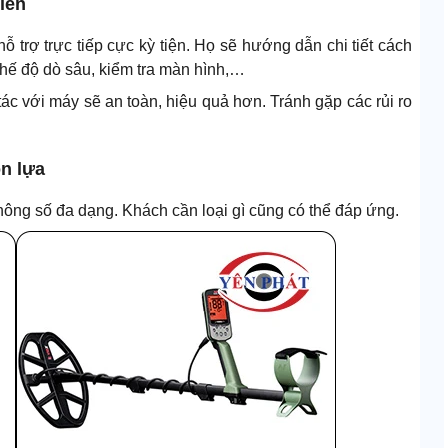
iên
hỗ trợ trực tiếp cực kỳ tiện. Họ sẽ hướng dẫn chi tiết cách
chế độ dò sâu, kiểm tra màn hình,…
tác với máy sẽ an toàn, hiệu quả hơn. Tránh gặp các rủi ro
n lựa
ông số đa dạng. Khách cần loại gì cũng có thể đáp ứng.