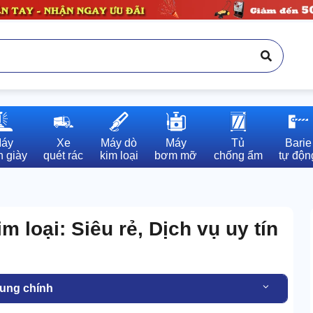
áy

Xe

Máy dò

Máy

Tủ

Barie

 giày
quét rác
kim loại
bơm mỡ
chống ẩm
tự độn
 loại: Siêu rẻ, Dịch vụ uy tín
dung chính