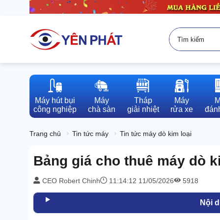
Máy hút bụi

Máy

Tháp

Máy

M
công nghiệp
chà sàn
giải nhiệt
rửa xe
đánh
Trang chủ
Tin tức máy
Tin tức máy dò kim loại
Bảng giá cho thuê máy dò kim
CEO Robert Chinh
11:14:12 11/05/2026
5918
Nội 