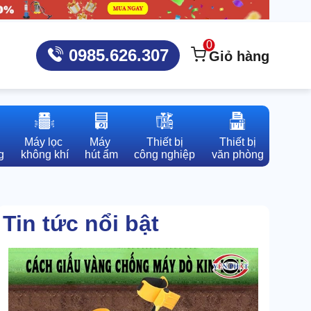
0
0985.626.307
Giỏ hàng
Máy lọc 

Máy 

Thiết bị

Thiết bị

g
không khí
hút ẩm
công nghiệp
văn phòng
Tin tức nổi bật