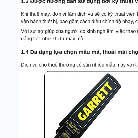
1.3 Được hướng dẫn sử dụng bởi kỹ thuật v
Khi thuê máy, đơn vị làm dịch vụ sẽ có kỹ thuật viên 
vận hành thiết bị, bao gồm cách điều chỉnh độ nhạy, 
Với sự trợ giúp của người có kinh nghiệm, việc thao 
đáng tiếc như khi tự mày mò.
1.4 Đa dạng lựa chọn mẫu mã, thoải mái chọ
Dịch vụ cho thuê thường có sẵn nhiều mẫu máy với th