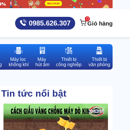
0
0985.626.307
Giỏ hàng
Máy lọc 

Máy 

Thiết bị

Thiết bị

g
không khí
hút ẩm
công nghiệp
văn phòng
Tin tức nổi bật