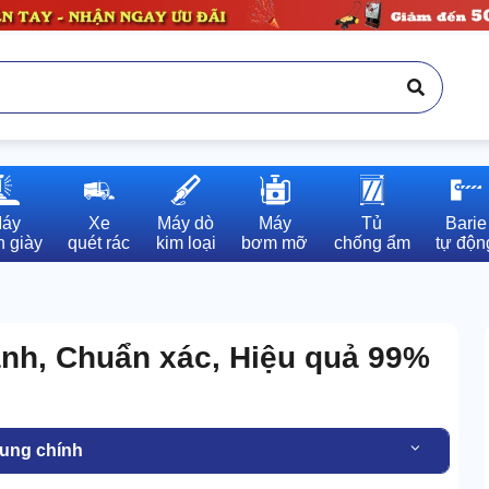
áy

Xe

Máy dò

Máy

Tủ

Barie

 giày
quét rác
kim loại
bơm mỡ
chống ẩm
tự độn
anh, Chuẩn xác, Hiệu quả 99%
dung chính