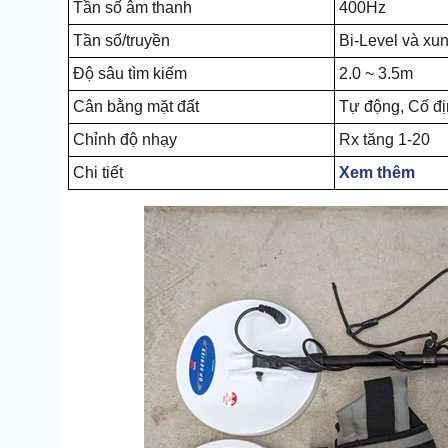
Tần số âm thanh
400Hz
Tần số/truyền
Bi-Level và xu
Độ sâu tìm kiếm
2.0 ~ 3.5m
Cân bằng mặt đất
Tự động, Cố đị
Chỉnh độ nhạy
Rx tăng 1-20
Chi tiết
Xem thêm