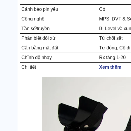
Cảnh báo pin yếu
Có
Công nghệ
MPS, DVT & S
Tần số/truyền
Bi-Level và xu
Phân biệt đối xử
Từ chối sắt
Cân bằng mặt đất
Tự động, Cố đị
Chỉnh độ nhạy
Rx tăng 1-20
Chi tiết
Xem thêm