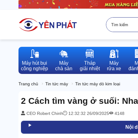
Máy hút bụi

Máy

Tháp

Máy

M
công nghiệp
chà sàn
giải nhiệt
rửa xe
đánh
Trang chủ
Tin tức máy
Tin tức máy dò kim loại
2 Cách tìm vàng ở suối: Nh
CEO Robert Chinh
12:32:32 26/09/2025
4148
Nội 