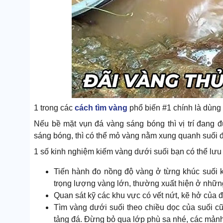
1 trong các
cách tìm vàng
phổ biến #1 chính là dùng 
Nếu bề mặt vụn đá vàng sáng bóng thì vị trí đang
sáng bóng, thì có thể mỏ vàng nằm xung quanh suối 
1 số kinh nghiệm kiếm vàng dưới suối bạn có thể lưu 
Tiến hành đo nồng độ vàng ở từng khúc suối khá
trọng lượng vàng lớn, thường xuất hiện ở những
Quan sát kỹ các khu vực có vết nứt, kẽ hở của 
Tìm vàng dưới suối theo chiều dọc của suối c
tảng đá. Đừng bỏ qua lớp phù sa nhé, các mảnh