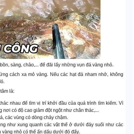
bồn, sàng, chảo,... để đãi lấy những vụn đá vàng nhỏ.
 đứng cách xa mỏ vàng. Nếu các hạt đá nham nhở, không
đó.
tâm là:
c nhau để tìm vị trí khởi đầu của quá trình tìm kiếm. Vì
 nơi có độ cao giảm đột ngột như chân thác,...
đá, các vùng có dòng chảy chậm.
ũng như xung quanh các vật thể ở dưới đáy suối như các
 vàng nhỏ có thể ẩn dấu dưới đó đấy.