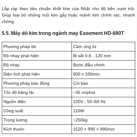
Lắp ráp theo tiêu chuẩn khắt khe của Nhật cho độ bền vượt trội.
Giúp loại bỏ những mũi kim gãy hoặc mảnh kim chính xác, nhanh
chóng.
5.5. Máy dò kim trong ngành may Easement HD-680T
Phương pháp dò
Cảm ứng từ
Độ nhạy phát hiện
Bi sắt 0.8 - 120 mm
Độ nhạy
Bước điều chỉnh
Diện tích phát hiện
600 x 100mm
Phương pháp báo động
Còi báo
Tốc độ băng tải
~35 m/phút
Nguồn điện
220V - 50 /60 Hz
Công suất
110W
Trọng lượng
~250kg
Kích thước
1520 × 990 × 990mm