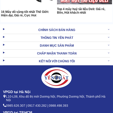
Top 4 máy huỷ tài liệu Deli: Giá rẻ,
16 Máy dò vàng tốt nhất Thế Giới:
Bền, Hút khách nhất
Hiện đại, Giá rẻ, Cực Hot
CHÍNH SÁCH BÁN HÀNG
THÔNG TIN YÊN PHÁT
DANH MỤC SẢN PHẨM
CHẤP NHẬN THANH TOÁN
KẾT NỐI VỚI CHÚNG TÔI
VPGD tại Hà Nội
L10-L06, Khu đô thị mới Dương Nội, Phường Dương Nội, Thành phố Hà
Nội
0985.626.307 | 0917.430.282 | 0988.498.393
VPGD tại TP.HCM