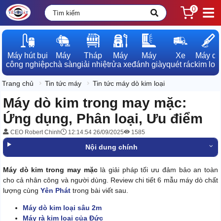
0
Máy hút bụi

Máy

Tháp

Máy

Máy

Xe

Máy dò

công nghiệp
chà sàn
giải nhiệt
rửa xe
đánh giày
quét rác
kim loạ
Trang chủ
Tin tức máy
Tin tức máy dò kim loại
Máy dò kim trong may mặc:
Ứng dụng, Phân loại, Ưu điểm
CEO Robert Chinh
12:14:54 26/09/2025
1585
Nội dung chính
Máy dò kim trong may mặc
là giải pháp tối ưu đảm bảo an toàn
cho cả nhân công và người dùng. Review chi tiết 6 mẫu máy dò chất
lượng cùng
Yên Phát
trong bài viết sau.
Máy dò kim loại sâu 2m
Máy rà kim loại của Đức