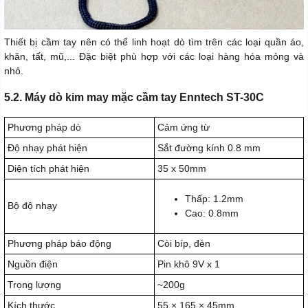
Thiết bị cầm tay nên có thể linh hoạt dò tìm trên các loại quần áo,
khăn, tất, mũ,... Đặc biệt phù hợp với các loại hàng hóa mỏng và
nhỏ.
5.2. Máy dò kim may mặc cầm tay Enntech ST-30C
Phương pháp dò
Cảm ứng từ
Độ nhạy phát hiện
Sắt đường kính 0.8 mm
Diện tích phát hiện
35 x 50mm
Thấp: 1.2mm
Bộ độ nhạy
Cao: 0.8mm
Phương pháp báo động
Còi bíp, đèn
Nguồn điện
Pin khô 9V x 1
Trọng lượng
~200g
Kích thước
55 × 165 × 45mm