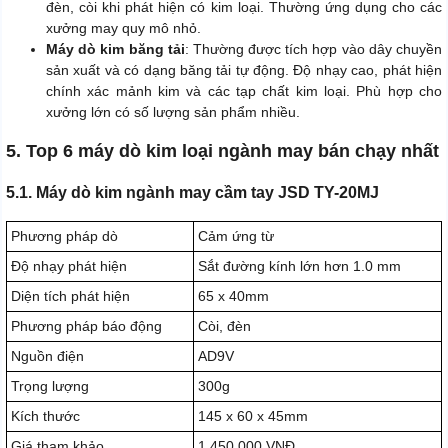
đèn, còi khi phát hiện có kim loại. Thường ứng dụng cho các
xưởng may quy mô nhỏ.
Máy dò kim băng tải
: Thường được tích hợp vào dây chuyền
sản xuất và có dạng băng tải tự động. Độ nhạy cao, phát hiện
chính xác mảnh kim và các tạp chất kim loại. Phù hợp cho
xưởng lớn có số lượng sản phẩm nhiều.
5. Top 6 máy dò kim loại ngành may bán chạy nhất
5.1. Máy dò kim ngành may cầm tay JSD TY-20MJ
Phương pháp dò
Cảm ứng từ
Độ nhạy phát hiện
Sắt đường kính lớn hơn 1.0 mm
Diện tích phát hiện
65 x 40mm
Phương pháp báo động
Còi, đèn
Nguồn điện
AD9V
Trọng lượng
300g
Kích thước
145 x 60 x 45mm
Giá tham khảo
1.450.000 VNĐ