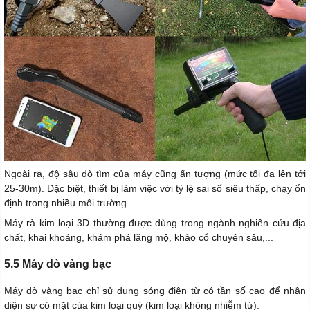
Ngoài ra, độ sâu dò tìm của máy cũng ấn tượng (mức tối đa lên tới
25-30m). Đặc biệt, thiết bị làm việc với tỷ lệ sai số siêu thấp, chạy ổn
định trong nhiều môi trường.
Máy rà kim loại 3D thường được dùng trong ngành nghiên cứu địa
chất, khai khoáng, khám phá lăng mộ, khảo cổ chuyên sâu,...
5.5 Máy dò vàng bạc
Máy dò vàng bạc chỉ sử dụng sóng điện từ có tần số cao để nhận
diện sự có mặt của kim loại quý (kim loại không nhiễm từ).