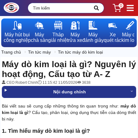
0
Máy hút bụi

Máy

Tháp

Máy

Máy

Xe

Máy dò

công nghiệp
chà sàn
giải nhiệt
rửa xe
đánh giày
quét rác
kim loạ
Trang chủ
Tin tức máy
Tin tức máy dò kim loại
Máy dò kim loại là gì? Nguyên lý
hoạt động, Cấu tạo từ A- Z
CEO Robert Chinh
11:15:42 11/05/2026
3638
Nội dung chính
Bài viết sau sẽ cung cấp những thông tin quan trọng như:
máy dò
kim loại là gì
? Cấu tạo, phân loại, ứng dụng thực tiễn của dòng thiết
bị này.
1. Tìm hiểu máy dò kim loại là gì?