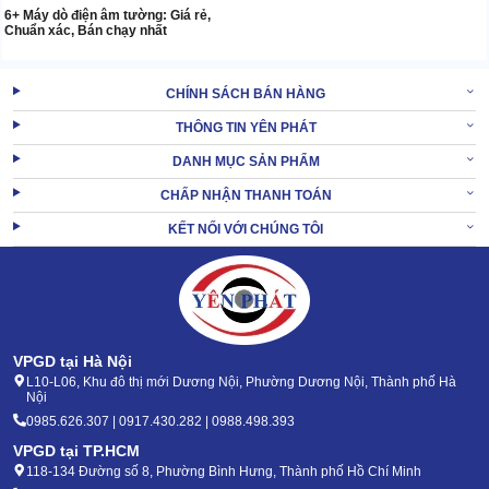
6+ Máy dò điện âm tường: Giá rẻ,
Chuẩn xác, Bán chạy nhất
CHÍNH SÁCH BÁN HÀNG
THÔNG TIN YÊN PHÁT
DANH MỤC SẢN PHẨM
CHẤP NHẬN THANH TOÁN
KẾT NỐI VỚI CHÚNG TÔI
VPGD tại Hà Nội
L10-L06, Khu đô thị mới Dương Nội, Phường Dương Nội, Thành phố Hà
Nội
0985.626.307 | 0917.430.282 | 0988.498.393
VPGD tại TP.HCM
118-134 Đường số 8, Phường Bình Hưng, Thành phố Hồ Chí Minh