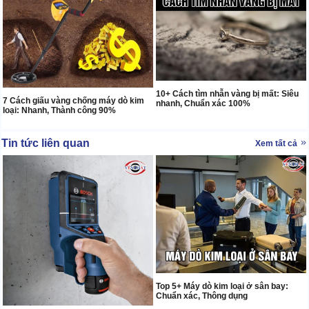
10+ Cách tìm nhẫn vàng bị mất: Siêu
7 Cách giấu vàng chống máy dò kim
nhanh, Chuẩn xác 100%
loại: Nhanh, Thành công 90%
Tin tức liên quan
Xem tất cả
Top 5+ Máy dò kim loại ở sân bay:
Chuẩn xác, Thông dụng