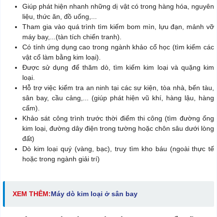
Giúp phát hiện nhanh những dị vật có trong hàng hóa, nguyên
liệu, thức ăn, đồ uống,...
Tham gia vào quá trình tìm kiếm bom mìn, lựu đạn, mảnh vỡ
máy bay,...(tàn tích chiến tranh).
Có tính ứng dụng cao trong ngành khảo cổ học (tìm kiếm các
vật cổ làm bằng kim loại).
Được sử dụng để thăm dò, tìm kiếm kim loại và quặng kim
loại.
Hỗ trợ việc kiểm tra an ninh tại các sự kiện, tòa nhà, bến tàu,
sân bay, cầu cảng,... (giúp phát hiện vũ khí, hàng lậu, hàng
cấm).
Khảo sát công trình trước thời điểm thi công (tìm đường ống
kim loại, đường dây điện trong tường hoặc chôn sâu dưới lòng
đất)
Dò kim loại quý (vàng, bạc), truy tìm kho báu (ngoài thực tế
hoặc trong ngành giải trí)
XEM THÊM:
Máy dò kim loại ở sân bay