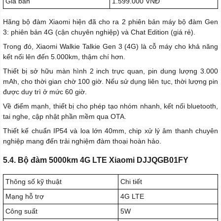
Giá bán
1.599.000 VNĐ
Hãng bộ đàm Xiaomi hiện đã cho ra 2 phiên bản máy bộ đàm Gen
3: phiên bản 4G (cận chuyên nghiệp) và Chat Edition (giá rẻ).
Trong đó, Xiaomi Walkie Talkie Gen 3 (4G) là cỗ máy cho khả năng
kết nối lên đến 5.000km, thậm chí hơn.
Thiết bị sở hữu màn hình 2 inch trực quan, pin dung lượng 3.000
mAh, cho thời gian chờ 100 giờ. Nếu sử dụng liên tục, thời lượng pin
được duy trì ở mức 60 giờ.
Về điểm mạnh, thiết bị cho phép tạo nhóm nhanh, kết nối bluetooth,
tai nghe, cập nhật phần mềm qua OTA.
Thiết kế chuẩn IP54 và loa lớn 40mm, chip xử lý âm thanh chuyên
nghiệp mang đến trải nghiệm đàm thoại hoàn hảo.
5.4. Bộ đàm 5000km 4G LTE Xiaomi DJJQGB01FY
Thông số kỹ thuật
Chi tiết
Mạng hỗ trợ
4G LTE
Công suất
5W