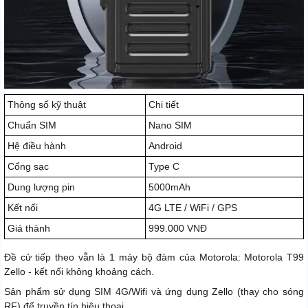
Thông số kỹ thuật
Chi tiết
Chuẩn SIM
Nano SIM
Hệ điều hành
Android
Cổng sạc
Type C
Dung lượng pin
5000mAh
Kết nối
4G LTE / WiFi / GPS
Giá thành
999.000 VNĐ
Đề cử tiếp theo vẫn là 1 máy bộ đàm của Motorola: Motorola T99
Zello - kết nối không khoảng cách.
Sản phẩm sử dụng SIM 4G/Wifi và ứng dụng Zello (thay cho sóng
RF) để truyền tín hiệu thoại.