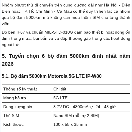
Nhóm phượt thủ di chuyển trên cung đường dài như Hà Nội - Điện
Biên hoặc TP. Hồ Chí Minh - Cà Mau có thể duy trì liên lạc cả nhóm
qua bộ đàm 5000km mà không cần mua thêm SIM cho từng thành
viên.
Độ bền IP67 và chuẩn MIL-STD-810G đảm bảo thiết bị hoạt động ổn
định trong mưa, bụi bẩn và va đập thường gặp trong các hoạt động
ngoài trời.
5. Tuyển chọn 6 bộ đàm 5000km đỉnh nhất năm
2026
5.1. Bộ đàm 5000km Motorola 5G LTE IP-W80
Thông số kỹ thuật
Chi tiết
Mạng hỗ trợ
5G LTE
Dung lượng pin
3.7V DC - 4800mAh,~ 24 - 48 giờ
Thẻ SIM
Nano SIM (hỗ trợ 2 SIM)
Kích thước
130 x 55 x 35 mm