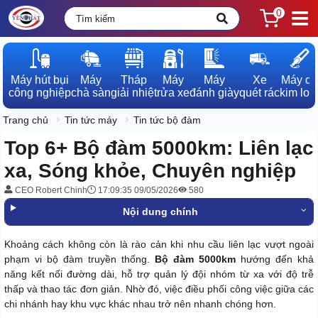
0
Máy hút bụi

Máy

Tháp

Máy

Máy

Xe

Máy dò

công nghiệp
chà sàn
giải nhiệt
rửa xe
đánh giày
quét rác
kim loạ
Trang chủ
Tin tức máy
Tin tức bộ đàm
Top 6+ Bộ đàm 5000km: Liên lạc
xa, Sóng khỏe, Chuyên nghiệp
CEO Robert Chinh
17:09:35 09/05/2026
580
Nội dung chính
Khoảng cách không còn là rào cản khi nhu cầu liên lạc vượt ngoài
phạm vi bộ đàm truyền thống.
Bộ đàm 5000km
hướng đến khả
năng kết nối đường dài, hỗ trợ quản lý đội nhóm từ xa với độ trễ
thấp và thao tác đơn giản. Nhờ đó, việc điều phối công việc giữa các
chi nhánh hay khu vực khác nhau trở nên nhanh chóng hơn.