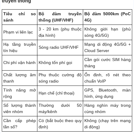
truyền thống
Tiêu chí so
Bộ đàm truyền
Bộ đàm 5000km (PoC
sánh
thống (UHF/VHF)
4G)
3 - 20 km (phụ thuộc
Không giới hạn (phủ
Phạm vi liên lạc
địa hình)
sóng 4G/5G)
Hạ tầng truyền
Mạng di động 4G/5G +
Sóng radio UHF/VHF
tín hiệu
Cloud Server
Cần gói cước SIM hàng
Chi phí vận hành
Không tốn phí gọi
tháng
Chất lượng âm
Phụ thuộc cường độ
Ổn định, rõ nét theo
thanh
sóng radio
chuẩn VoIP
Tính năng mở
GPS, Bluetooth, màn
Hạn chế (chỉ thoại)
rộng
hình, ứng dụng
Số lượng thành
Thường dưới 50
Hàng nghìn máy trong
viên nhóm
máy/kênh
cùng nhóm
Cần cấp phép
Có (bắt buộc theo quy
Không (chạy trên mạng
tần số?
định)
di động)