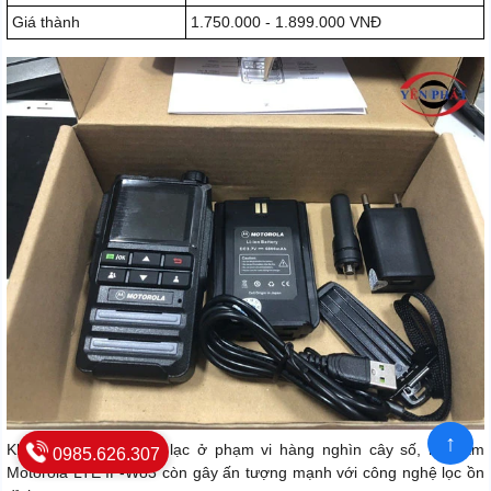
Giá thành
1.750.000 - 1.899.000 VNĐ
↑
Không chỉ hỗ trợ liên lạc ở phạm vi hàng nghìn cây số, bộ đàm
0985.626.307
Motorola LTE IP-W83 còn gây ấn tượng mạnh với công nghệ lọc ồn