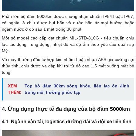
Phần lớn bộ đàm 5000km được chứng nhận chuẩn IP54 hoặc IP67,
có nghĩa là chịu được bụi bẩn và nước bắn từ mọi hướng hoặc
ngâm nước ở độ sâu 1 mét trong 30 phút.
Một số model cao cấp đạt chuẩn MIL-STD-810G - tiêu chuẩn chịu
lực tác động, rung động, nhiệt độ và độ ẩm theo yêu cầu quân sự
Mỹ.
Vỏ máy thường đúc từ hợp kim nhôm hoặc nhựa ABS gia cường sợi
thủy tinh, chịu được va đập khi rơi từ độ cao 1,5 mét xuống mặt bê
tông.
XEM
Top bộ đàm 30km sóng khỏe, liên lạc ổn định
THÊM:
trong môi trường phức tạp
4. Ứng dụng thực tế đa dạng của bộ đàm 5000km
4.1. Ngành vận tải, logistics đường dài và đội xe liên tỉnh