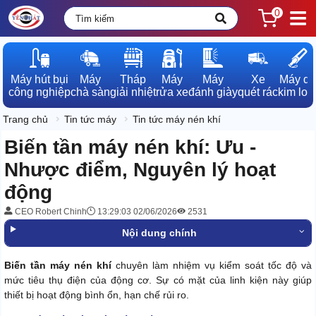
0
Máy hút bụi

Máy

Tháp

Máy

Máy

Xe

Máy dò

công nghiệp
chà sàn
giải nhiệt
rửa xe
đánh giày
quét rác
kim loạ
Trang chủ
Tin tức máy
Tin tức máy nén khí
Biến tần máy nén khí: Ưu -
Nhược điểm, Nguyên lý hoạt
động
CEO Robert Chinh
13:29:03 02/06/2026
2531
Nội dung chính
Biến tần máy nén khí
chuyên làm nhiệm vụ kiểm soát tốc độ và
mức tiêu thụ điện của động cơ. Sự có mặt của linh kiện này giúp
thiết bị hoạt động bình ổn, hạn chế rủi ro.