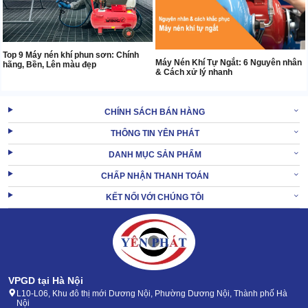
Top 9 Máy nén khí phun sơn: Chính
Máy Nén Khí Tự Ngắt: 6 Nguyên nhân
hãng, Bền, Lên màu đẹp
& Cách xử lý nhanh
CHÍNH SÁCH BÁN HÀNG
THÔNG TIN YÊN PHÁT
DANH MỤC SẢN PHẨM
CHẤP NHẬN THANH TOÁN
KẾT NỐI VỚI CHÚNG TÔI
VPGD tại Hà Nội
L10-L06, Khu đô thị mới Dương Nội, Phường Dương Nội, Thành phố Hà
Nội