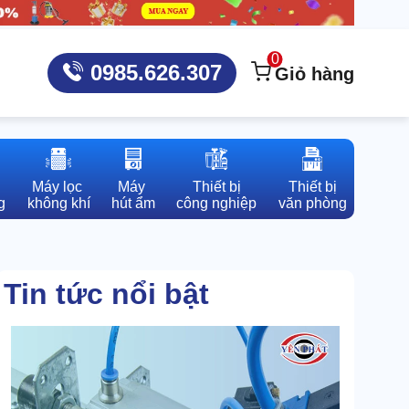
0
0985.626.307
Giỏ hàng
Máy lọc 

Máy 

Thiết bị

Thiết bị

g
không khí
hút ẩm
công nghiệp
văn phòng
Tin tức nổi bật