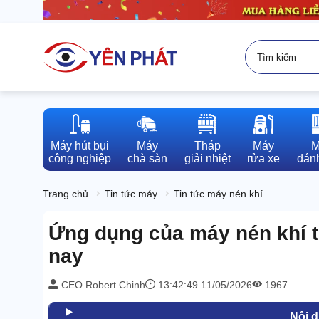
Máy hút bụi

Máy

Tháp

Máy

M
công nghiệp
chà sàn
giải nhiệt
rửa xe
đánh
Trang chủ
Tin tức máy
Tin tức máy nén khí
Ứng dụng của máy nén khí 
nay
CEO Robert Chinh
13:42:49 11/05/2026
1967
Nội 