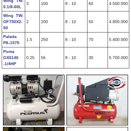
Wing TM-
3
100
8 - 10
60
4.500.000
0.1/8-60L
Wing TW-
OF750X2-
2
200
8 - 10
50
4.800.000
50
Palada
1.5
250
8 - 10
70
5.400.000
PA-1570
Puma
GX0140
0.25
56
8 - 10
30
5.700.000
-1/4HP