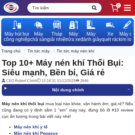
0
Máy hút bụi

Máy

Tháp

Máy

Máy

Xe

Máy dò

công nghiệp
chà sàn
giải nhiệt
rửa xe
đánh giày
quét rác
kim loạ
Trang chủ
Tin tức máy
Tin tức máy nén khí
Top 10+ Máy nén khí Thổi Bụi:
Siêu mạnh, Bền bỉ, Giá rẻ
CEO Robert Chinh
15:16:31 31/12/2025
2646
Nội dung chính
Máy nén khí thổi bụi
mua loại nào khỏe, vận hành êm, giá rẻ? Nếu
cũng đang có ý định sắm 1 “em” máy này, đừng bỏ lỡ #10 review
cực ấn tượng trong bài viết này nhé!
Máy nén khí y tế
Máy nén khí Pegasus