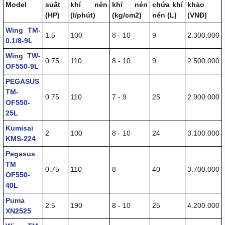
Model
suất
khí nén
khí nén
chứa khí
khảo
(HP)
(l/phút)
(kg/cm2)
nén (L)
(VNĐ)
Wing TM-
1.5
100
8 - 10
9
2.300.000
0.1/8-9L
Wing TW-
0.75
110
8 - 10
9
2.500.000
OF550-9L
PEGASUS
TM-
0.75
110
7 - 9
25
2.900.000
OF550-
25L
Kumisai
2
100
8 - 10
24
3.100.000
KMS-224
Pegasus
TM
0.75
110
8
40
3.700.000
OF550-
40L
Puma
2.5
190
8 - 10
25
4.200.000
XN2525