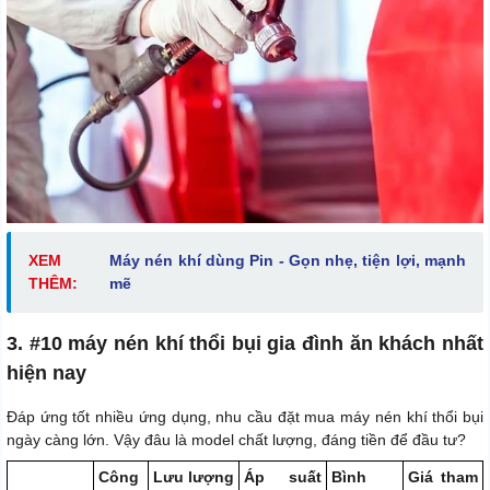
XEM
Máy nén khí dùng Pin - Gọn nhẹ, tiện lợi, mạnh
THÊM:
mẽ
3. #10 máy nén khí thổi bụi gia đình ăn khách nhất
hiện nay
Đáp ứng tốt nhiều ứng dụng, nhu cầu đặt mua máy nén khí thổi bụi
ngày càng lớn. Vậy đâu là model chất lượng, đáng tiền để đầu tư?
Công
Lưu lượng
Áp suất
Bình
Giá tham