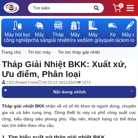
0
Máy hút bụi

Máy

Tháp

Máy

Máy

Xe

Máy dò

công nghiệp
chà sàn
giải nhiệt
rửa xe
đánh giày
quét rác
kim loạ
Trang chủ
Tin tức máy
Tin tức tháp giải nhiệt
Tháp Giải Nhiệt BKK: Xuất xứ,
Ưu điểm, Phân loại
CEO Robert Chinh
09:33:14 18/11/2025
1573
Nội dung chính
Tháp giải nhiệt BKK
nhận về vô số lời khen từ người dùng, chuyên
gia và cả bên cung ứng. Dòng thiết bị này có phổ công suất cực
rộng, kiểu dáng siêu phong phú. Vậy nên, khách hàng có thể thỏa
sức tìm kiếm theo nhu cầu.
1. Tìm hiểu xuất xứ tháp giải nhiệt BKK