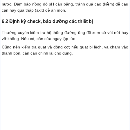
nước. Đảm bảo nồng độ pH cân bằng, tránh quá cao (kiềm) dễ cáu
cặn hay quá thấp (axit) dễ ăn mòn.
6.2 Định kỳ check, bảo dưỡng các thiết bị
Thường xuyên kiểm tra hệ thống đường ống để xem có vết nứt hay
vỡ không. Nếu có, cần sửa ngay lập tức.
Cũng nên kiểm tra quạt và động cơ; nếu quạt bị lệch, va chạm vào
thành bồn, cần căn chỉnh lại cho đúng.