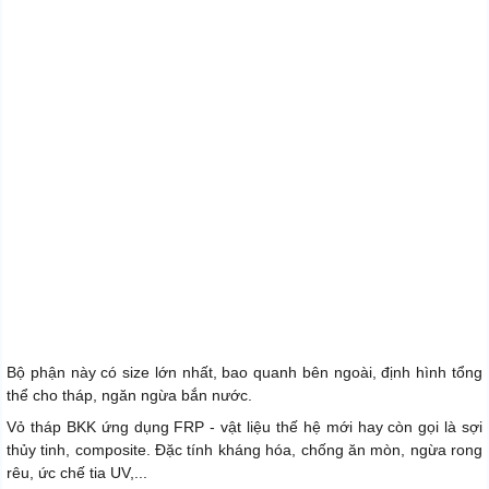
Bộ phận này có size lớn nhất, bao quanh bên ngoài, định hình tổng
thể cho tháp, ngăn ngừa bắn nước.
Vỏ tháp BKK ứng dụng FRP - vật liệu thế hệ mới hay còn gọi là sợi
thủy tinh, composite. Đặc tính kháng hóa, chống ăn mòn, ngừa rong
rêu, ức chế tia UV,...