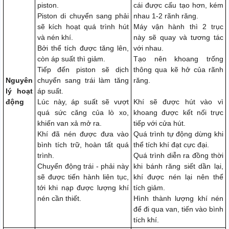
piston.
cái được cấu tạo hơn, kém
Piston di chuyển sang phải
nhau 1-2 rãnh răng.
sẽ kích hoạt quá trình hút
Máy vận hành thì 2 trục
và nén khí.
này sẽ quay và tương tác
Bởi thể tích được tăng lên,
với nhau.
còn áp suất thì giảm.
Tạo nên khoang trống
Tiếp đến piston sẽ dịch
thông qua kẽ hở của rãnh
Nguyên
chuyển sang trái làm tăng
răng.
lý hoạt
áp suất.
động
Lúc này, áp suất sẽ vượt
Khí sẽ được hút vào vì
quá sức căng của lò xo,
khoang được kết nối trực
khiến van xả mở ra.
tiếp với cửa hút.
Khí đã nén được đưa vào
Quá trình tự động dừng khi
bình tích trữ, hoàn tất quá
thể tích khí đạt cực đại.
trình.
Quá trình diễn ra đồng thời
Chuyển động trái - phải này
khi bánh răng siết dần lại,
sẽ được tiến hành liên tục,
khí được nén lại nên thể
tới khi nạp được lượng khí
tích giảm.
nén cần thiết.
Hình thành lượng khí nén
để đi qua van, tiến vào bình
tích khí.