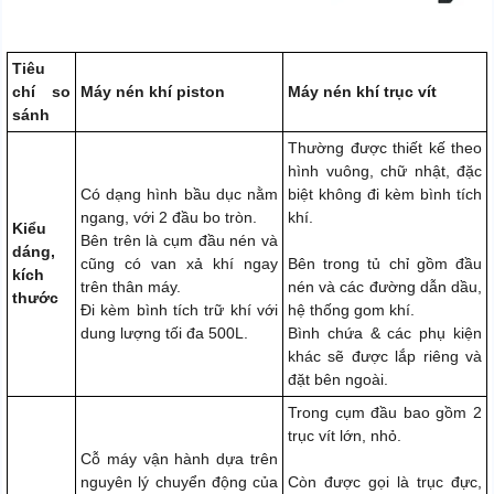
Tiêu
chí so
Máy nén khí piston
Máy nén khí trục vít
sánh
Thường được thiết kế theo
hình vuông, chữ nhật, đặc
Có dạng hình bầu dục nằm
biệt không đi kèm bình tích
ngang, với 2 đầu bo tròn.
khí.
Kiểu
Bên trên là cụm đầu nén và
dáng,
cũng có van xả khí ngay
Bên trong tủ chỉ gồm đầu
kích
trên thân máy.
nén và các đường dẫn dầu,
thước
Đi kèm bình tích trữ khí với
hệ thống gom khí.
dung lượng tối đa 500L.
Bình chứa & các phụ kiện
khác sẽ được lắp riêng và
đặt bên ngoài.
Trong cụm đầu bao gồm 2
trục vít lớn, nhỏ.
Cỗ máy vận hành dựa trên
nguyên lý chuyển động của
Còn được gọi là trục đực,