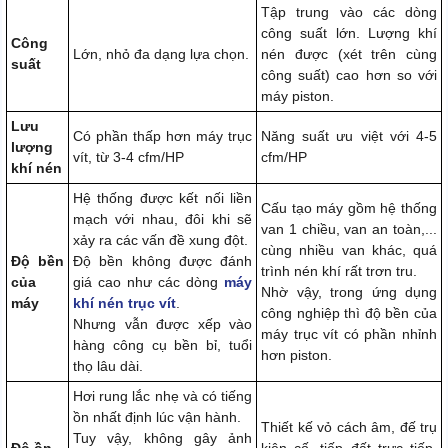
Tập trung vào các dòng
công suất lớn. Lượng khí
Công
Lớn, nhỏ đa dạng lựa chọn.
nén được (xét trên cùng
suất
công suất) cao hơn so với
máy piston.
Lưu
Có phần thấp hơn máy trục
Năng suất ưu việt với 4-5
lượng
vít, từ 3-4 cfm/HP
cfm/HP
khí nén
Hệ thống được kết nối liền
Cấu tạo máy gồm hệ thống
mạch với nhau, đôi khi sẽ
van 1 chiều, van an toàn,...
xảy ra các vấn đề xung đột.
cùng nhiều van khác, quá
Độ bền
Độ bền không được đánh
trình nén khí rất trơn tru.
của
giá cao như các dòng
máy
Nhờ vậy, trong ứng dụng
máy
khí nén trục vít
.
công nghiệp thì độ bền của
Nhưng vẫn được xếp vào
máy trục vít có phần nhỉnh
hàng công cụ bền bỉ, tuổi
hơn piston.
thọ lâu dài.
Hơi rung lắc nhẹ và có tiếng
ồn nhất định lúc vận hành.
Thiết kế vỏ cách âm, đế trụ
Tuy vậy, không gây ảnh