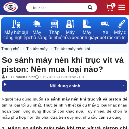
0
Máy hút bụi

Máy

Tháp

Máy

Máy

Xe

Máy dò

công nghiệp
chà sàn
giải nhiệt
rửa xe
đánh giày
quét rác
kim loạ
Trang chủ
Tin tức máy
Tin tức máy nén khí
So sánh máy nén khí trục vít và
piston: Nên mua loại nào?
CEO Robert Chinh
13:37:45 02/06/2026
2181
Nội dung chính
Người tiêu dùng muốn
so sánh máy nén khí trục vít và piston
để
tìm ra loại tối ưu nhất. Thực tế nhìn thiết kế đủ thấy 2 loại khác nhau
hoàn toàn, ứng dụng thực tế còn khác nữa. Tuy nhiên, để chọn ra
mẫu phù hợp hơn thì phải dựa trên quy mô, nhu cầu cần sử dụng.
1. Bảng so sánh máy nén khí trục vít và piston chi