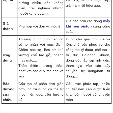
Độ ồn
kiên cố, tiếp đất trực tiếp,
hưởng nhiều đến không
giảm âm rất hiệu quả.
gian, trải nghiệm những
người xung quanh.
Giá cao hơn các dòng
máy
Giá
Phù hợp với đơn vị nhỏ, lẻ
khí nén piston
cùng công
thành
suất.
Thường dùng cho các cơ
Dùng cho quy mô vừa và
sở tư nhân với mục đích:
lớn, chủ yếu phục vụ cho
Chăm sóc xe, làm cơ khí,
công tác kỹ thuật, chế tạo.
Ứng
xưởng chế tạo gỗ, ngành
Ví dụ: Đổ/đóng khuôn,
dụng
may mặc,...
đóng gói, lắp ráp linh kiện,
Thân thiện, tương thích
tham gia vào các dây
nhất với các quy mô nhỏ và
chuyền tự động/bán tự
vừa.
động,...
Bảo
Cấu tạo có phần đơn giản
Cấu trúc phức tạp, nhiều
dưỡng,
hơn, người dùng có thể tự
chi tiết nên cần được triển
sửa
thực hiện dựa trên hướng
khai bởi người có chuyên
chữa
dẫn.
môn.