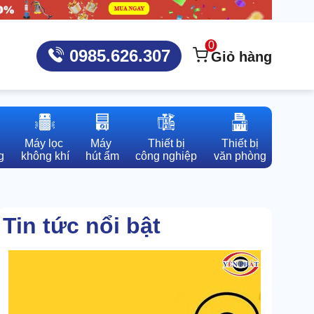
0
0985.626.307
Giỏ hàng
Máy lọc 

Máy 

Thiết bị

Thiết bị

g
không khí
hút ẩm
công nghiệp
văn phòng
Tin tức nổi bật