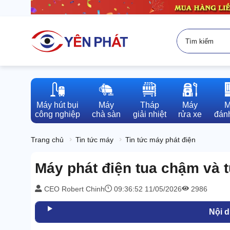
Máy hút bụi

Máy

Tháp

Máy

M
công nghiệp
chà sàn
giải nhiệt
rửa xe
đánh
Trang chủ
Tin tức máy
Tin tức máy phát điện
Máy phát điện tua chậm và t
CEO Robert Chinh
09:36:52 11/05/2026
2986
Nội 