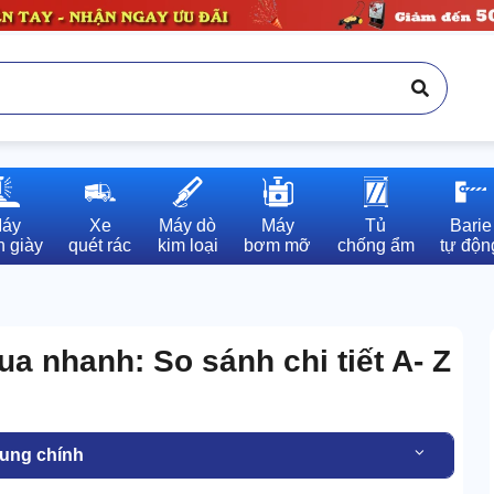
áy

Xe

Máy dò

Máy

Tủ

Barie

 giày
quét rác
kim loại
bơm mỡ
chống ẩm
tự độn
ua nhanh: So sánh chi tiết A- Z
dung chính