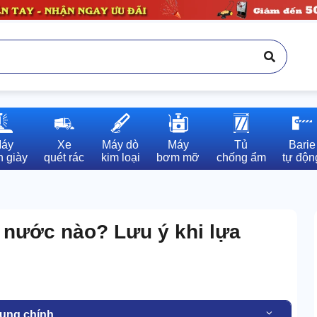
áy

Xe

Máy dò

Máy

Tủ

Barie

 giày
quét rác
kim loại
bơm mỡ
chống ẩm
tự độn
 nước nào? Lưu ý khi lựa
dung chính