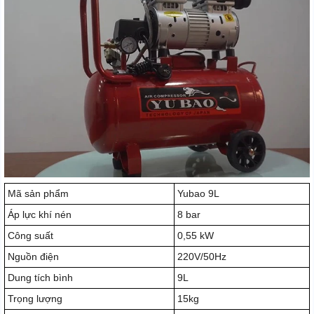
Mã sản phẩm
Yubao 9L
Áp lực khí nén
8 bar
Công suất
0,55 kW
Nguồn điện
220V/50Hz
Dung tích bình
9L
Trọng lượng
15kg