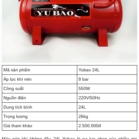
Mã sản phẩm
Yubao 24L
Áp lực khí nén
8 bar
Công suất
550W
Nguồn điện
220V/50Hz
Dung tích bình
24L
Trọng lượng
26kg
Giá tham khảo
2.500.000đ
Máy nén khí không dầu 24L Yubao là sự lựa chọn của nhiều gia