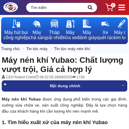
0
Máy hút bụi

Máy

Tháp

Máy

Máy

Xe

Máy dò

công nghiệp
chà sàn
giải nhiệt
rửa xe
đánh giày
quét rác
kim loạ
Trang chủ
Tin tức máy
Tin tức máy nén khí
Máy nén khí Yubao: Chất lượng
vượt trội, Giá cả hợp lý
CEO Robert Chinh
08:32:50 26/09/2025
1726
Nội dung chính
Máy nén khí Yubao
được ứng dụng phổ biến trong các gia đình,
xưởng sửa chữa xe, sản xuất công nghiệp. Đây là lựa chọn hàng
đầu của khách hàng khi cần lượng khí nén mạnh mẽ.
1. Tìm hiểu xuất xứ của máy nén khí Yubao