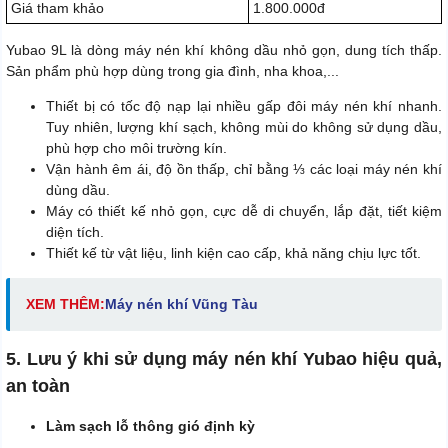
Giá tham khảo
1.800.000đ
Yubao 9L là dòng máy nén khí không dầu nhỏ gọn, dung tích thấp.
Sản phẩm phù hợp dùng trong gia đình, nha khoa,...
Thiết bị có tốc độ nạp lại nhiều gấp đôi máy nén khí nhanh.
Tuy nhiên, lượng khí sạch, không mùi do không sử dụng dầu,
phù hợp cho môi trường kín.
Vận hành êm ái, độ ồn thấp, chỉ bằng ⅓ các loại máy nén khí
dùng dầu.
Máy có thiết kế nhỏ gọn, cực dễ di chuyển, lắp đặt, tiết kiệm
diện tích.
Thiết kế từ vật liệu, linh kiện cao cấp, khả năng chịu lực tốt.
XEM THÊM:
M
áy nén khí Vũng Tàu
5. Lưu ý khi sử dụng máy nén khí Yubao hiệu quả,
an toàn
Làm sạch lỗ thông gió định kỳ