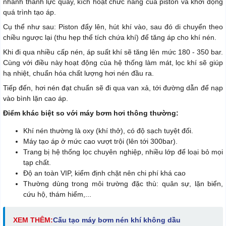
nhanh thành lực quay, kích hoạt chức năng của piston và khởi động
quá trình tạo áp.
Cụ thể như sau: Piston đẩy lên, hút khí vào, sau đó di chuyển theo
chiều ngược lại (thu hẹp thể tích chứa khí) để tăng áp cho khí nén.
Khi đi qua nhiều cấp nén, áp suất khí sẽ tăng lên mức 180 - 350 bar.
Cùng với điều này hoạt động của hệ thống làm mát, lọc khí sẽ giúp
hạ nhiệt, chuẩn hóa chất lượng hơi nén đầu ra.
Tiếp đến, hơi nén đạt chuẩn sẽ đi qua van xả, tới đường dẫn để nạp
vào bình lặn cao áp.
Điểm khác biệt so với máy bơm hơi thông thường:
Khí nén thường là oxy (khí thở), có độ sạch tuyệt đối.
Máy tạo áp ở mức cao vượt trội (lên tới 300bar).
Trang bị hệ thống lọc chuyên nghiệp, nhiều lớp để loại bỏ mọi
tạp chất.
Độ an toàn VIP, kiểm định chặt nên chi phí khá cao
Thường dùng trong môi trường đặc thù: quân sự, lặn biển,
cứu hộ, thám hiểm,...
XEM THÊM:
Cấu tạo máy bơm nén khí không dầu