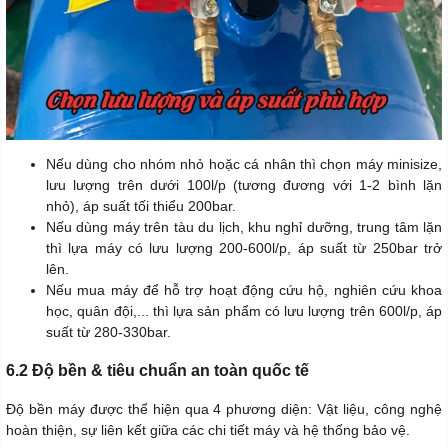
Nếu dùng cho nhóm nhỏ hoặc cá nhân thì chọn máy minisize,
lưu lượng trên dưới 100l/p (tương đương với 1-2 bình lặn
nhỏ), áp suất tối thiểu 200bar.
Nếu dùng máy trên tàu du lịch, khu nghỉ dưỡng, trung tâm lặn
thì lựa máy có lưu lượng 200-600l/p, áp suất từ 250bar trở
lên.
Nếu mua máy để hỗ trợ hoạt động cứu hộ, nghiên cứu khoa
học, quân đội,... thì lựa sản phẩm có lưu lượng trên 600l/p, áp
suất từ 280-330bar.
6.2 Độ bền & tiêu chuẩn an toàn quốc tế
Độ bền máy được thể hiện qua 4 phương diện: Vật liệu, công nghệ
hoàn thiện, sự liên kết giữa các chi tiết máy và hệ thống bảo vệ.