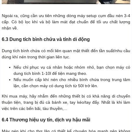
Ngoài ra, cũng cần ưu tiên những dòng máy setup cụm đầu nén 3-4
cấp. Có bộ lọc khí và bộ làm mát đạt chuẩn để tối ưu chất lượng
nhận về.
6.3 Dung tích bình chứa và tính di động
Dung tích bình chứa có mối liên quan mật thiết đến tần suất/nhu cầu
dùng khí nén trong thời gian liên tục.
Nếu chỉ phục vụ cá nhân hoặc nhóm nhỏ, bạn chọn máy có
dung tích bình 1-10l để tiện mang theo.
Nếu muốn cấp khí nén cho nhiều bình chứa trong trung tâm
lặn, cần chọn máy có dung tích từ 50l trở lên.
Khi mua máy, hãy nhắm đến những thiết bị có khả năng di chuyển
thuận tiện, trang bị đủ cả bánh xe, tay kéo/tay đẩy. Nhất là khi làm
việc trên các bến bãi, tàu thuyền,...
6.4 Thương hiệu uy tín, dịch vụ hậu mãi
Máy nén khí cho thợ lặn có thiết kế chuyên hóa mạnh nên không