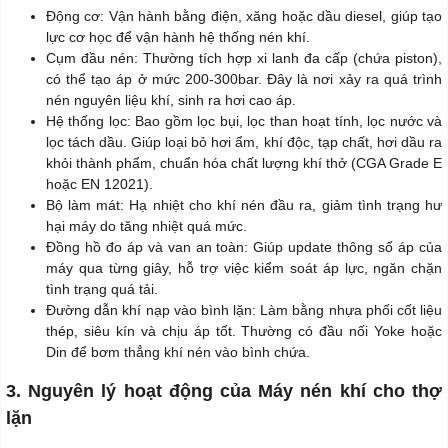
Động cơ: Vận hành bằng điện, xăng hoặc dầu diesel, giúp tạo
lực cơ học để vận hành hệ thống nén khí.
Cụm đầu nén: Thường tích hợp xi lanh đa cấp (chứa piston),
có thể tạo áp ở mức 200-300bar. Đây là nơi xảy ra quá trình
nén nguyên liệu khí, sinh ra hơi cao áp.
Hệ thống lọc: Bao gồm lọc bụi, lọc than hoạt tính, lọc nước và
lọc tách dầu. Giúp loại bỏ hơi ẩm, khí độc, tạp chất, hơi dầu ra
khỏi thành phẩm, chuẩn hóa chất lượng khí thở (CGA Grade E
hoặc EN 12021).
Bộ làm mát: Hạ nhiệt cho khí nén đầu ra, giảm tình trạng hư
hại máy do tăng nhiệt quá mức.
Đồng hồ đo áp và van an toàn: Giúp update thông số áp của
máy qua từng giây, hỗ trợ việc kiểm soát áp lực, ngăn chặn
tình trạng quá tải.
Đường dẫn khí nạp vào bình lặn: Làm bằng nhựa phối cốt liệu
thép, siêu kín và chịu áp tốt. Thường có đầu nối Yoke hoặc
Din để bơm thẳng khí nén vào bình chứa.
3. Nguyên lý hoạt động của Máy nén khí cho thợ
lặn