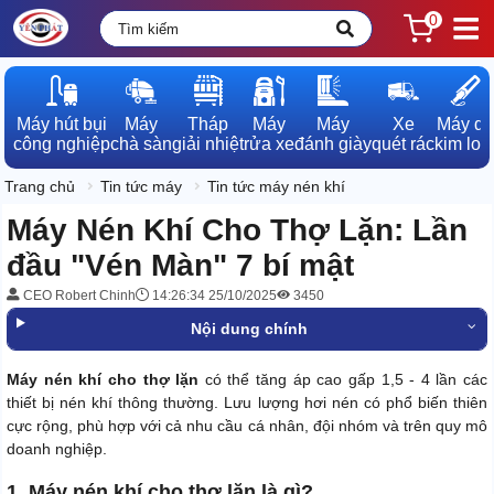
0
Máy hút bụi

Máy

Tháp

Máy

Máy

Xe

Máy dò

công nghiệp
chà sàn
giải nhiệt
rửa xe
đánh giày
quét rác
kim loạ
Trang chủ
Tin tức máy
Tin tức máy nén khí
Máy Nén Khí Cho Thợ Lặn: Lần
đầu "Vén Màn" 7 bí mật
CEO Robert Chinh
14:26:34 25/10/2025
3450
Nội dung chính
Máy nén khí cho thợ lặn
có thể tăng áp cao gấp 1,5 - 4 lần các
thiết bị nén khí thông thường. Lưu lượng hơi nén có phổ biến thiên
cực rộng, phù hợp với cả nhu cầu cá nhân, đội nhóm và trên quy mô
doanh nghiệp.
1. Máy nén khí cho thợ lặn là gì?