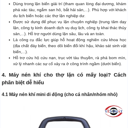
Dùng trong lặn biển giải trí (tham quan lòng đại dương, khám
phá xác tàu, ngắm san hô, bắt hải sản,...). Phù hợp với khách
du lịch biển hoặc các thợ lặn nghiệp dư.
Được sử dụng để phục vụ lặn chuyên nghiệp (trung tâm dạy
lặn, công ty kinh doanh dịch vụ duy lịch, công ty khai thác thủy
sản,...). Hỗ trợ người dùng lặn sâu, lâu và an toàn.
Là công cụ đắc lực giúp hỗ hoạt động nghiên cứu khoa học
(địa chất đáy biển, theo dõi biến đổi khí hậu, khảo sát sinh vật
biển,...).
Hỗ trợ cứu hộ cứu nạn, trục vớt tàu thuyền, rà phá bom mìn,
xử lý nhanh các sự cố xảy ra ở công trình ngầm (dưới biển).
4. Máy nén khí cho thợ lặn có mấy loại? Cách
phân biệt dễ hiểu
4.1 Máy nén khí mini di động (cho cá nhân/nhóm nhỏ)