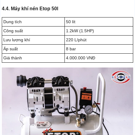
4.4. Máy khí nén Etop 50l
Dung tích
50 lít
Công suất
1.2kW (1.5HP)
Lưu lượng khí
220 L/phút
Áp suất
8 bar
Giá thành
4.000.000 VNĐ