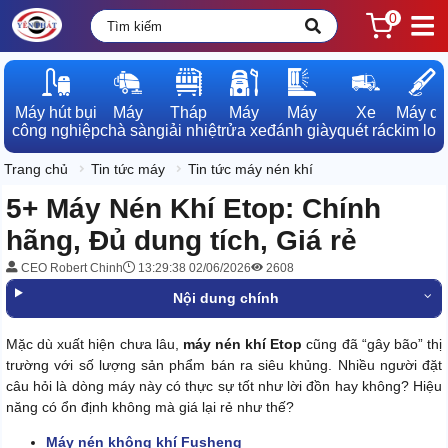
0
Máy hút bụi

Máy

Tháp

Máy

Máy

Xe

Máy dò

công nghiệp
chà sàn
giải nhiệt
rửa xe
đánh giày
quét rác
kim loạ
Trang chủ
Tin tức máy
Tin tức máy nén khí
5+ Máy Nén Khí Etop: Chính
hãng, Đủ dung tích, Giá rẻ
CEO Robert Chinh
13:29:38 02/06/2026
2608
Nội dung chính
Mặc dù xuất hiện chưa lâu,
máy nén khí Etop
cũng đã “gây bão” thị
trường với số lượng sản phẩm bán ra siêu khủng. Nhiều người đặt
câu hỏi là dòng máy này có thực sự tốt như lời đồn hay không? Hiệu
năng có ổn định không mà giá lại rẻ như thế?
Máy nén không khí Fusheng