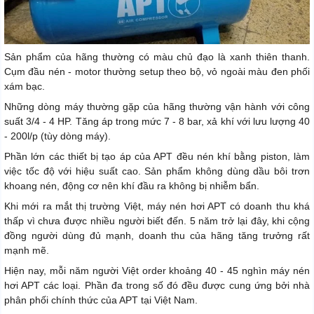
Sản phẩm của hãng thường có màu chủ đạo là xanh thiên thanh.
Cụm đầu nén - motor thường setup theo bộ, vỏ ngoài màu đen phối
xám bạc.
Những dòng máy thường gặp của hãng thường vận hành với công
suất 3/4 - 4 HP. Tăng áp trong mức 7 - 8 bar, xả khí với lưu lượng 40
- 200l/p (tùy dòng máy).
Phần lớn các thiết bị tạo áp của APT đều nén khí bằng piston, làm
việc tốc độ với hiệu suất cao. Sản phẩm không dùng dầu bôi trơn
khoang nén, động cơ nên khí đầu ra không bị nhiễm bẩn.
Khi mới ra mắt thị trường Việt, máy nén hơi APT có doanh thu khá
thấp vì chưa được nhiều người biết đến. 5 năm trở lại đây, khi cộng
đồng người dùng đủ mạnh, doanh thu của hãng tăng trưởng rất
mạnh mẽ.
Hiện nay, mỗi năm người Việt order khoảng 40 - 45 nghìn máy nén
hơi APT các loại. Phần đa trong số đó đều được cung ứng bởi nhà
phân phối chính thức của APT tại Việt Nam.