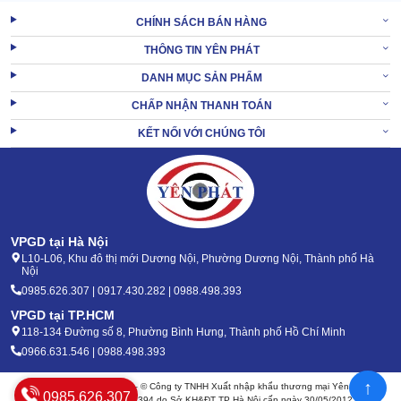
CHÍNH SÁCH BÁN HÀNG
THÔNG TIN YÊN PHÁT
DANH MỤC SẢN PHẨM
CHẤP NHẬN THANH TOÁN
KẾT NỐI VỚI CHÚNG TÔI
VPGD tại Hà Nội
L10-L06, Khu đô thị mới Dương Nội, Phường Dương Nội, Thành phố Hà
Nội
0985.626.307 | 0917.430.282 | 0988.498.393
VPGD tại TP.HCM
118-134 Đường số 8, Phường Bình Hưng, Thành phố Hồ Chí Minh
0966.631.546 | 0988.498.393
↑
Bản quyền 2020 - 2026 – © Công ty TNHH Xuất nhập khẩu thương mại Yên Phát
0985.626.307
Mã số thuế: 0105904394 do Sở KH&ĐT TP Hà Nội cấp ngày 30/05/2012