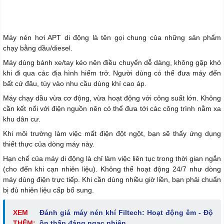
Máy nén hơi APT di động là tên gọi chung của những sản phẩm
chạy bằng dầu/diesel.
Máy dùng bánh xe/tay kéo nên điều chuyển dễ dàng, không gặp khó
khi đi qua các địa hình hiểm trở. Người dùng có thể đưa máy đến
bất cứ đâu, tùy vào nhu cầu dùng khí cao áp.
Máy chạy dầu vừa cơ động, vừa hoạt động với công suất lớn. Không
cần kết nối với điện nguồn nên có thể đưa tới các công trình nằm xa
khu dân cư.
Khi môi trường làm việc mất điện đột ngột, bạn sẽ thấy ứng dụng
thiết thực của dòng máy này.
Hạn chế của máy di động là chỉ làm việc liên tục trong thời gian ngắn
(cho đến khi cạn nhiên liệu). Không thể hoạt động 24/7 như dòng
máy dùng điện trực tiếp. Khi cần dùng nhiều giờ liền, bạn phải chuẩn
bị đủ nhiên liệu cấp bổ sung.
XEM
Đánh giá máy nén khí Filtech: Hoạt động êm - Độ
THÊM:
ồn thấp đáng ngạc nhiên