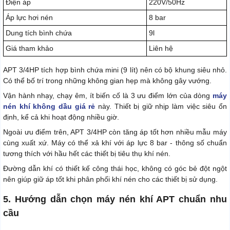
Điện áp
220V/50Hz
Áp lực hơi nén
8 bar
Dung tích bình chứa
9l
Giá tham khảo
Liên hệ
APT 3/4HP tích hợp bình chứa mini (9 lít) nên có bộ khung siêu nhỏ.
Có thể bố trí trong những không gian hẹp mà không gây vướng.
Vận hành nhạy, chạy êm, ít biến cố là 3 ưu điểm lớn của dòng
máy
nén khí không dầu giá rẻ
này. Thiết bị giữ nhịp làm việc siêu ổn
định, kể cả khi hoạt động nhiều giờ.
Ngoài ưu điểm trên, APT 3/4HP còn tăng áp tốt hơn nhiều mẫu máy
cùng xuất xứ. Máy có thể xả khí với áp lực 8 bar - thông số chuẩn
tương thích với hầu hết các thiết bị tiêu thụ khí nén.
Đường dẫn khí có thiết kế công thái học, không có góc bẻ đột ngột
nên giúp giữ áp tốt khi phân phối khí nén cho các thiết bị sử dụng.
5. Hướng dẫn chọn máy nén khí APT chuẩn nhu
cầu