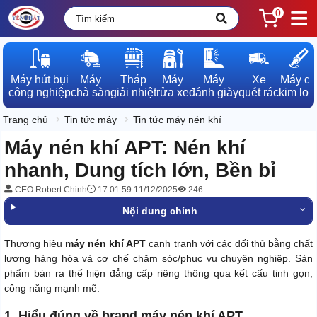
0
Máy hút bụi

Máy

Tháp

Máy

Máy

Xe

Máy dò

công nghiệp
chà sàn
giải nhiệt
rửa xe
đánh giày
quét rác
kim loạ
Trang chủ
Tin tức máy
Tin tức máy nén khí
Máy nén khí APT: Nén khí
nhanh, Dung tích lớn, Bền bỉ
CEO Robert Chinh
17:01:59 11/12/2025
246
Nội dung chính
Thương hiệu
máy nén khí APT
cạnh tranh với các đối thủ bằng chất
lượng hàng hóa và cơ chế chăm sóc/phục vụ chuyên nghiệp. Sản
phẩm bán ra thể hiện đẳng cấp riêng thông qua kết cấu tinh gọn,
công năng mạnh mẽ.
1. Hiểu đúng về brand máy nén khí APT