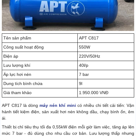
Tên sản phẩm
APT C817
Công suất hoạt động
550W
Điện áp
220V/50Hz
Lưu lượng khí
40l/p
Áp lực hơi nén
7 bar
Dung tích bình chứa
9l
Giá tham khảo
1.950.000 VNĐ
APT C817 là dòng
máy nén khí mini
có nhiều chi tiết cải tiến: Vận
hành tiết kiệm điện, sản xuất hơi nén không dầu, chạy bình ổn, êm
ái.
Thiết bị chỉ tiêu thụ tối đa 0,55kW điện mỗi giờ làm việc, tăng áp lên
mức 7 bar - đủ dùng cho nhu cầu cơ bản. Lưu lượng thấp nhưng