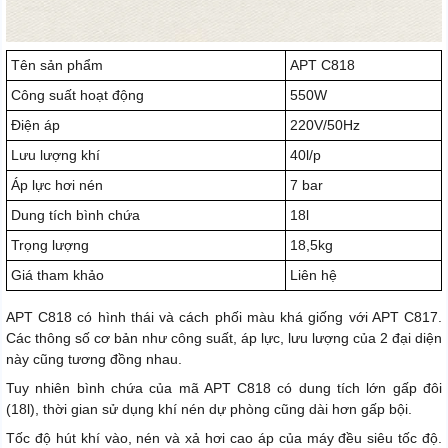
Tên sản phẩm
APT C818
Công suất hoạt động
550W
Điện áp
220V/50Hz
Lưu lượng khí
40l/p
Áp lực hơi nén
7 bar
Dung tích bình chứa
18l
Trọng lượng
18,5kg
Giá tham khảo
Liên hệ
APT C818 có hình thái và cách phối màu khá giống với APT C817.
Các thông số cơ bản như công suất, áp lực, lưu lượng của 2 đại diện
này cũng tương đồng nhau.
Tuy nhiên bình chứa của mã APT C818 có dung tích lớn gấp đôi
(18l), thời gian sử dụng khí nén dự phòng cũng dài hơn gấp bội.
Tốc độ hút khí vào, nén và xả hơi cao áp của máy đều siêu tốc độ.