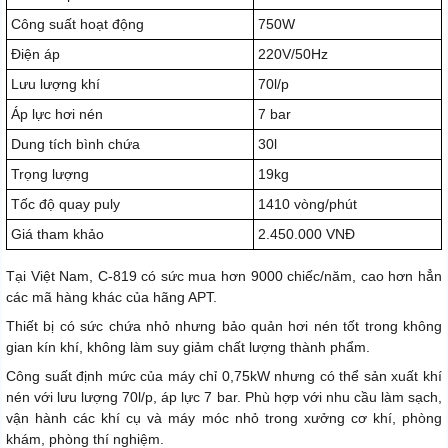
Công suất hoạt động
750W
Điện áp
220V/50Hz
Lưu lượng khí
70l/p
Áp lực hơi nén
7 bar
Dung tích bình chứa
30l
Trọng lượng
19kg
Tốc độ quay puly
1410 vòng/phút
Giá tham khảo
2.450.000 VNĐ
Tại Việt Nam, C-819 có sức mua hơn 9000 chiếc/năm, cao hơn hẳn
các mã hàng khác của hãng APT.
Thiết bị có sức chứa nhỏ nhưng bảo quản hơi nén tốt trong không
gian kín khí, không làm suy giảm chất lượng thành phẩm.
Công suất định mức của máy chỉ 0,75kW nhưng có thể sản xuất khí
nén với lưu lượng 70l/p, áp lực 7 bar. Phù hợp với nhu cầu làm sạch,
vận hành các khí cụ và máy móc nhỏ trong xưởng cơ khí, phòng
khám, phòng thí nghiệm.