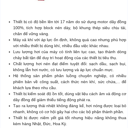
Thiết bị có độ bền lên tới 17 năm do sử dụng motor dây đồng
100%, tích hợp block nén dày, bộ khung thép siêu chịu tải,
chân đế vững vàng.
Máy xả khí với áp lực ổn định, không quá cao nhưng phù hợp
với nhiều thiết bị dùng khí, nhiều đầu việc khác nhau.
Lưu lượng hơi của máy có tính liên tục cao, tạo thành dòng
chảy bất tận để duy trì hoạt động của các thiết bị tiêu thụ.
Chất lượng hơi nén đạt điểm tuyệt đối: sạch dầu, sạch bụi,
không lẫn hơi nước, có lưu lượng và áp lực chuẩn mực.
Hệ thống sản phẩm phân luồng chuyên nghiệp, có nhiều
phiên bản về công suất, cách thức nén khí, sức chứa,... để
khách lựa theo nhu cầu.
Thiết bị kiểm soát độ ồn tốt, dùng vật liệu cách âm và động cơ
dây đồng để giảm thiểu tiếng động phát ra.
Tạo ra lượng thải nhiệt không đáng kể, hơi nóng được loại bỏ
nhanh, không có cơ hội gây hại cho các bộ phận thành phần.
Thiết bị được niêm yết giá tốt nhưng hiệu năng không thua
kém hàng Nhật, Đức, Hoa Kỳ.