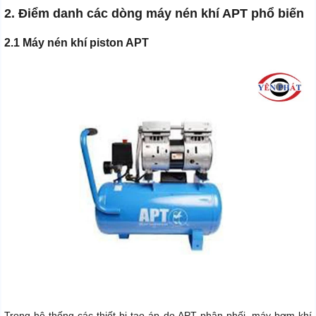
2. Điểm danh các dòng máy nén khí APT phổ biến
2.1 Máy nén khí piston APT
Trong hệ thống các thiết bị tạo áp do APT phân phối, máy bơm khí