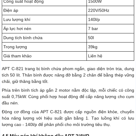
Công suất hoạt động
1500W
Điện áp
220V/50Hz
Lưu lượng khí
140l/p
Áp lực hơi nén
7 bar
Dung tích bình chứa
50l
Trọng lượng
39kg
Giá tham khảo
Liên hệ
APT C-821 trang bị bình chứa phom ngắn, giao diện tròn trịa, dung
tích 50 lít. Thân bình được nâng đỡ bằng 2 chân đế bằng thép vững
chãi, giữ thăng bằng tốt.
Phía trên bình tích áp gắn 2 motor nằm độc lập, mỗi chiếc có công
suất 0,75kW. Cùng phối hợp hoạt động để cấp năng lượng cho cụm
đầu nén.
Động cơ đồng của APT C-821 được cấp nguồn điện khỏe, chuyển
hóa năng lượng với hiệu suất gần bằng 1. Tạo luồng khí có lưu
lượng cao - 140l/p để phân phối cho môi trường tiêu thụ.