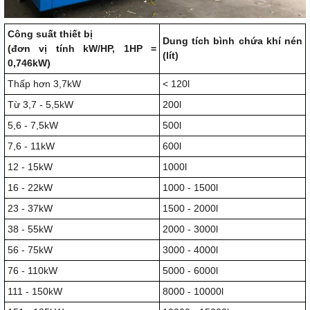
Công suất thiết bị
Dung tích bình chứa khí nén
(đơn vị tính kW/HP, 1HP =
(lít)
0,746kW)
Thấp hơn 3,7kW
< 120l
Từ 3,7 - 5,5kW
200l
5,6 - 7,5kW
500l
7,6 - 11kW
600l
12 - 15kW
1000l
16 - 22kW
1000 - 1500l
23 - 37kW
1500 - 2000l
38 - 55kW
2000 - 3000l
56 - 75kW
3000 - 4000l
76 - 110kW
5000 - 6000l
111 - 150kW
8000 - 10000l