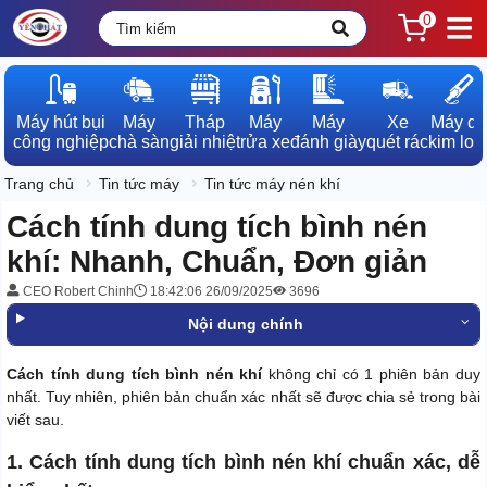
0
Máy hút bụi

Máy

Tháp

Máy

Máy

Xe

Máy dò

công nghiệp
chà sàn
giải nhiệt
rửa xe
đánh giày
quét rác
kim loạ
Trang chủ
Tin tức máy
Tin tức máy nén khí
Cách tính dung tích bình nén
khí: Nhanh, Chuẩn, Đơn giản
CEO Robert Chinh
18:42:06 26/09/2025
3696
Nội dung chính
Cách tính dung tích bình nén khí
không chỉ có 1 phiên bản duy
nhất. Tuy nhiên, phiên bản chuẩn xác nhất sẽ được chia sẻ trong bài
viết sau.
1. Cách tính dung tích bình nén khí chuẩn xác, dễ