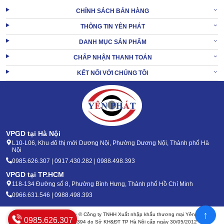
CHÍNH SÁCH BÁN HÀNG
THÔNG TIN YÊN PHÁT
DANH MỤC SẢN PHẨM
CHẤP NHẬN THANH TOÁN
KẾT NỐI VỚI CHÚNG TÔI
VPGD tại Hà Nội
L10-L06, Khu đô thị mới Dương Nội, Phường Dương Nội, Thành phố Hà
Nội
0985.626.307 | 0917.430.282 | 0988.498.393
VPGD tại TP.HCM
118-134 Đường số 8, Phường Bình Hưng, Thành phố Hồ Chí Minh
0966.631.546 | 0988.498.393
↑
Bản quyền 2020 - 2026 – © Công ty TNHH Xuất nhập khẩu thương mại Yên Phát
0985.626.307
Mã số thuế: 0105904394 do Sở KH&ĐT TP Hà Nội cấp ngày 30/05/2012