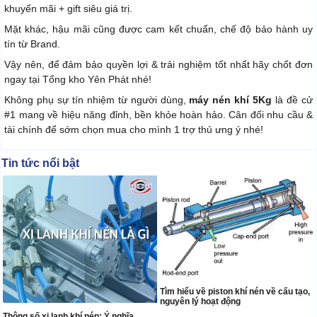
khuyến mãi + gift siêu giá trị.
Mặt khác, hậu mãi cũng được cam kết chuẩn, chế độ bảo hành uy
tín từ Brand.
Vậy nên, để đảm bảo quyền lợi & trải nghiệm tốt nhất hãy chốt đơn
ngay tại Tổng kho Yên Phát nhé!
Không phụ sự tín nhiệm từ người dùng,
máy nén khí 5Kg
là đề cử
#1 mang về hiệu năng đỉnh, bền khỏe hoàn hảo. Cân đối nhu cầu &
tài chính để sớm chọn mua cho mình 1 trợ thủ ưng ý nhé!
Tin tức nổi bật
Tìm hiểu về piston khí nén về cấu tạo,
nguyên lý hoạt động
Thông số xi lanh khí nén: Ý nghĩa,