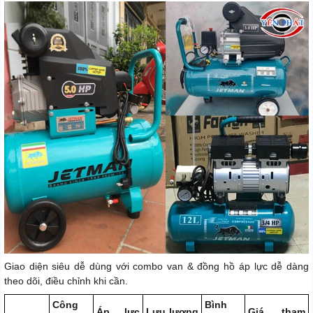
Giao diện siêu dễ dùng với combo van & đồng hồ áp lực dễ dàng
theo dõi, điều chỉnh khi cần.
Công
Bình
Áp lực
Lưu lượng
Giá tham