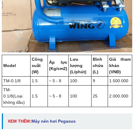
Công
Lưu
Bình
Giá tham
Áp lực
Model
suất
lượng
chứa
khảo
(Kg/cm2)
(W)
(L/phút)
(L)
(VNĐ)
TM-0.1/8
1.5
~ 5 - 8
100
9
1.500.000
TM-
0.1/8(Loại
1.5
~ 5 - 8
100
25
2.000.000
không dầu)
XEM THÊM:
Máy nén hơi Pegasus