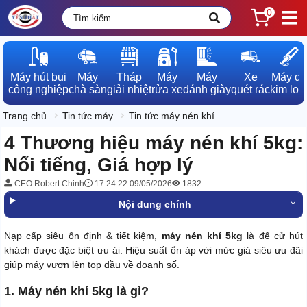
0
Máy hút bụi

Máy

Tháp

Máy

Máy

Xe

Máy dò

công nghiệp
chà sàn
giải nhiệt
rửa xe
đánh giày
quét rác
kim loạ
Trang chủ
Tin tức máy
Tin tức máy nén khí
4 Thương hiệu máy nén khí 5kg:
Nổi tiếng, Giá hợp lý
CEO Robert Chinh
17:24:22 09/05/2026
1832
Nội dung chính
Nạp cấp siêu ổn định & tiết kiệm,
máy nén khí 5kg
là để cử hút
khách được đặc biệt ưu ái. Hiệu suất ổn áp với mức giá siêu ưu đãi
giúp máy vươn lên top đầu về doanh số.
1. Máy nén khí 5kg là gì?