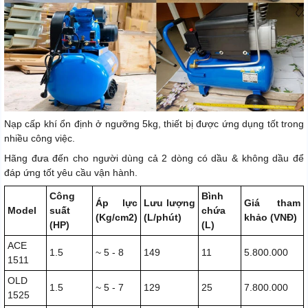
Nạp cấp khí ổn định ở ngưỡng 5kg, thiết bị được ứng dụng tốt trong
nhiều công việc.
Hãng đưa đến cho người dùng cả 2 dòng có dầu & không dầu để
đáp ứng tốt yêu cầu vận hành.
Công
Bình
Áp lực
Lưu lượng
Giá tham
Model
suất
chứa
(Kg/cm2)
(L/phút)
khảo (VNĐ)
(HP)
(L)
ACE
1.5
~ 5 - 8
149
11
5.800.000
1511
OLD
1.5
~ 5 - 7
129
25
7.800.000
1525