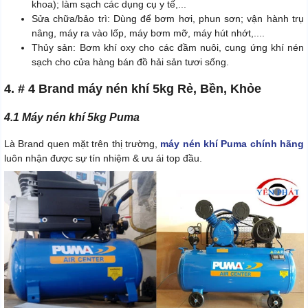
khoa); làm sạch các dụng cụ y tế,...
Sửa chữa/bảo trì: Dùng để bơm hơi, phun sơn; vận hành trụ
nâng, máy ra vào lốp, máy bơm mỡ, máy hút nhớt,....
Thủy sản: Bơm khí oxy cho các đầm nuôi, cung ứng khí nén
sạch cho cửa hàng bán đồ hải sản tươi sống.
4. # 4 Brand máy nén khí 5kg Rẻ, Bền, Khỏe
4.1 Máy nén khí 5kg Puma
Là Brand quen mặt trên thị trường,
máy nén khí Puma chính hãng
luôn nhận được sự tín nhiệm & ưu ái top đầu.