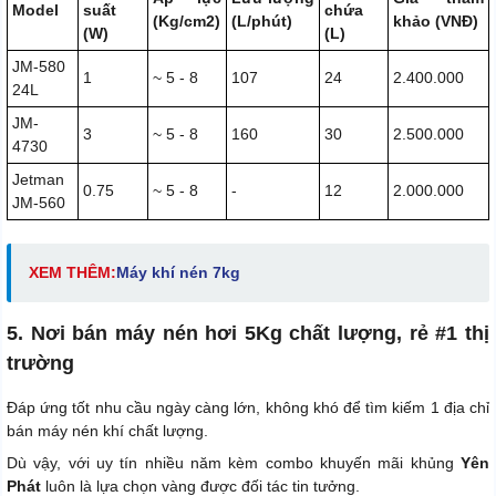
Model
suất
chứa
(Kg/cm2)
(L/phút)
khảo (VNĐ)
(W)
(L)
JM-580
1
~ 5 - 8
107
24
2.400.000
24L
JM-
3
~ 5 - 8
160
30
2.500.000
4730
Jetman
0.75
~ 5 - 8
-
12
2.000.000
JM-560
XEM THÊM:
Máy khí nén 7kg
5. Nơi bán máy nén hơi 5Kg chất lượng, rẻ #1 thị
trường
Đáp ứng tốt nhu cầu ngày càng lớn, không khó để tìm kiếm 1 địa chỉ
bán máy nén khí chất lượng.
Dù vậy, với uy tín nhiều năm kèm combo khuyến mãi khủng
Yên
Phát
luôn là lựa chọn vàng được đối tác tin tưởng.