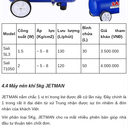
Bình
Công
Áp lực
Lưu lượng
Giá tham
Model
chứa
suất (W)
(Kg/cm2)
(L/phút)
khảo (VNĐ)
(L)
Sali
1.5
~ 5 - 8
130
30
3.500.000
SL3
Sali
2
~ 5 - 8
120
50
4.000.000
71050
4.4 Máy nén khí 5kg JETMAN
JETMAN nắm chắc 1 vị trí trong list được đề cử lần này. Đây chính là
1 trong rất ít đại diện từ xứ Trung nhận được sự tín nhiệm & đón
nhận của khách Việt.
Với phân loại 5Kg, JETMAN cho ra mắt nhiều phiên bản giúp nhà
đầu tư thuận tiện chốt đơn.