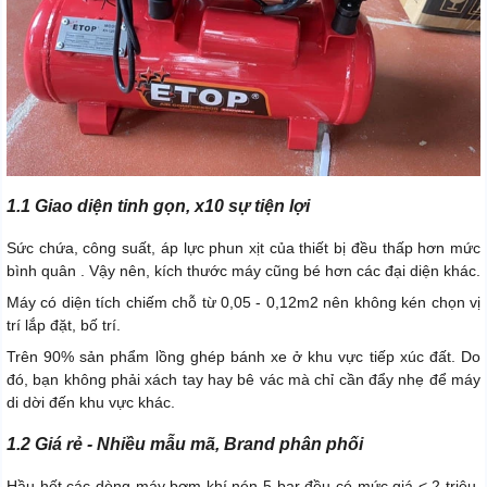
1.1 Giao diện tinh gọn, x10 sự tiện lợi
Sức chứa, công suất, áp lực phun xịt của thiết bị đều thấp hơn mức
bình quân . Vậy nên, kích thước máy cũng bé hơn các đại diện khác.
Máy có diện tích chiếm chỗ từ 0,05 - 0,12m2 nên không kén chọn vị
trí lắp đặt, bố trí.
Trên 90% sản phẩm lồng ghép bánh xe ở khu vực tiếp xúc đất. Do
đó, bạn không phải xách tay hay bê vác mà chỉ cần đẩy nhẹ để máy
di dời đến khu vực khác.
1.2 Giá rẻ - Nhiều mẫu mã, Brand phân phối
Hầu hết các dòng máy bơm khí nén 5 bar đều có mức giá < 2 triệu,