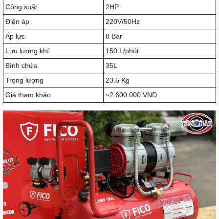
Công suất
2HP
Điện áp
220V/50Hz
Áp lực
8 Bar
Lưu lượng khí
150 L/phút
Bình chứa
35L
Trọng lượng
23.5 Kg
Giá tham khảo
~2.600.000 VND