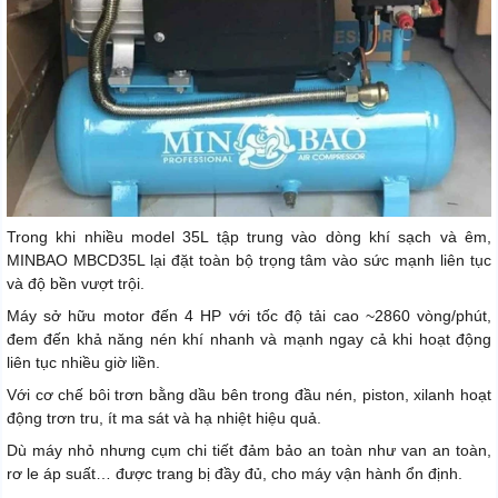
Trong khi nhiều model 35L tập trung vào dòng khí sạch và êm,
MINBAO MBCD35L lại đặt toàn bộ trọng tâm vào sức mạnh liên tục
và độ bền vượt trội.
Máy sở hữu motor đến 4 HP với tốc độ tải cao ~2860 vòng/phút,
đem đến khả năng nén khí nhanh và mạnh ngay cả khi hoạt động
liên tục nhiều giờ liền.
Với cơ chế bôi trơn bằng dầu bên trong đầu nén, piston, xilanh hoạt
động trơn tru, ít ma sát và hạ nhiệt hiệu quả.
Dù máy nhỏ nhưng cụm chi tiết đảm bảo an toàn như van an toàn,
rơ le áp suất… được trang bị đầy đủ, cho máy vận hành ổn định.