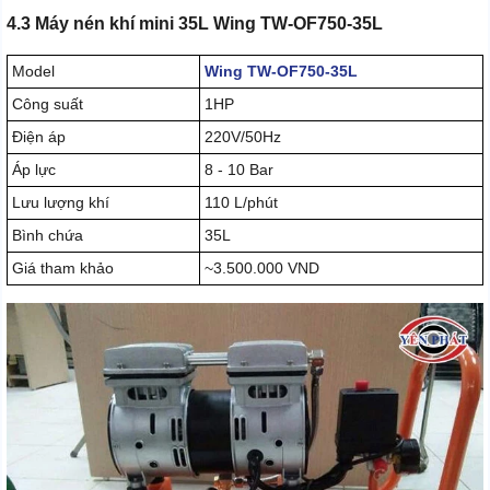
4.3 Máy nén khí mini 35L Wing TW-OF750-35L
Model
Wing TW-OF750-35L
Công suất
1HP
Điện áp
220V/50Hz
Áp lực
8 - 10 Bar
Lưu lượng khí
110 L/phút
Bình chứa
35L
Giá tham khảo
~3.500.000 VND