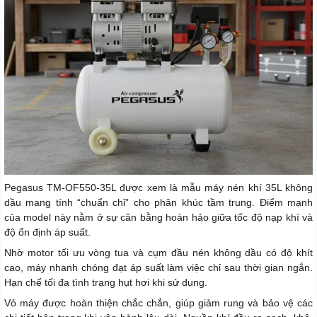
Pegasus TM-OF550-35L được xem là mẫu máy nén khí 35L không
dầu mang tính “chuẩn chỉ” cho phân khúc tầm trung. Điểm mạnh
của model này nằm ở sự cân bằng hoàn hảo giữa tốc độ nạp khí và
độ ổn định áp suất.
Nhờ motor tối ưu vòng tua và cụm đầu nén không dầu có độ khít
cao, máy nhanh chóng đạt áp suất làm việc chỉ sau thời gian ngắn.
Hạn chế tối đa tình trạng hụt hơi khi sử dụng.
Vỏ máy được hoàn thiện chắc chắn, giúp giảm rung và bảo vệ các