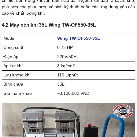
chi tiết bên trong khi vận hành lâu dài. Nguồn khí đầu ra sạch, khô,
phù hợp cho phun sơn, vệ sinh kỹ thuật hoặc các ứng dụng yêu cầu
cao về chất lượng khí.
4.2 Máy nén khí 35L Wing TW-OF550-35L
Model
Wing TW-OF550-35L
Công suất
0.75 HP
Điện áp
220V/50Hz
Áp lực khí
8 kg/cm2
Lưu lượng khí
110 L/phút
Bình chứa
35L
Giá tham khảo
~3.100.000 VND