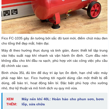
Fico FC-1035 gây ấn tưởng bởi sắc đỏ tươi mới, điểm chút màu đen
cho tổng thể đẹp mắt, hiện đại.
Máy đi theo hướng thực dụng và tinh giản, được thiết kế tập trung
vào hiệu suất nạp khí nhanh và vận hành ổn định. Cụm đầu nén
không dầu cho khí đầu ra sạch, phù hợp với các công việc yêu cầu
độ chính xác cao.
Bình chứa 35L đủ lớn để duy trì áp lực ổn định, hạn chế việc máy
phải nạp liên tục. Fico hướng tới người dùng cần một thiết bị dễ
dùng, dễ bảo trì, hoạt động bền bỉ. Đặc biệt phù hợp cho xưởng
nhỏ, thợ kỹ thuật và mô hình dịch vụ quy mô vừa.
XEM
Máy nén khí 40L: Hoàn hảo cho phun sơn, bơm
THÊM:
lốp, sửa chữa