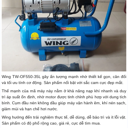
Wing TW-OF550-35L gây ấn tượng mạnh nhờ thiết kế gọn, cân đối
và tối ưu tính cơ động. Sản phẩm nổi bật với sắc cam cực đẹp mắt.
Thế mạnh của mã máy này nằm ở khả năng nạp khí nhanh và duy
trì áp suất ổn định, nhờ motor được tinh chỉnh phù hợp với dung tích
bình. Cụm đầu nén không dầu giúp máy vận hành êm, khí nén sạch,
giảm mùi và hạn chế hơi nước.
Wing hướng đến trải nghiệm thực tế, dễ dùng, dễ bảo trì và ít lỗi vặt.
Sản phẩm có độ phổ rộng cao, giá rẻ, cực dễ tìm mua.