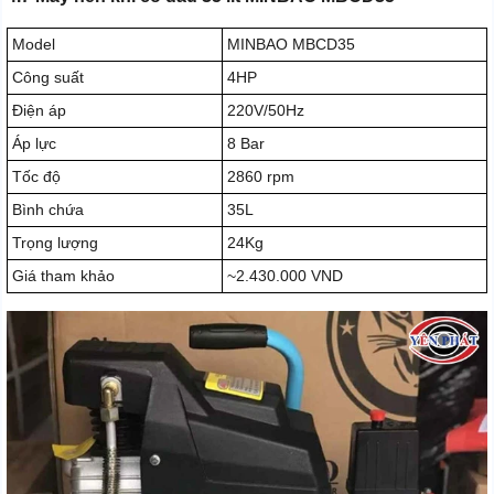
Model
MINBAO MBCD35
Công suất
4HP
Điện áp
220V/50Hz
Áp lực
8 Bar
Tốc độ
2860 rpm
Bình chứa
35L
Trọng lượng
24Kg
Giá tham khảo
~2.430.000 VND