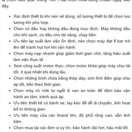
đây.
Xác định thiết bị khí nén sẽ dùng, số lượng thiết bị để chọn lưu
lượng khí phù hợp.
Chọn có dầu hay không dầu đúng mục đích. Máy không dầu
cho khí sạch, có dầu cho tải nặng, chạy bền.
Ưu tiên áp suất làm việc ổn định, nên chọn máy đạt 8 bar trở
lên để tránh hụt hơi khi vận hành.
Chọn máy nạp nhanh giúp giảm thời gian chờ, tăng hiệu suất
làm việc thực tế.
Xem công suất motor thực, chọn motor khỏe giúp máy chịu tải
tốt, ít quá nhiệt khi dùng lâu.
Chọn những bình chứa bằng thép dày, sơn tĩnh điện giúp chịu
áp tốt, bền theo thời gian.
Chọn máy có rơle tự ngắt & van an toàn để đảm bảo vận
hành an tâm, tránh quá áp.
Ưu tiên thiết kế có bánh xe, tay kéo để dễ di chuyển, linh hoạt
bố trí không gian.
Ưu tiên máy của các brand lớn, độ phổ rộng cao, sẵn linh
kiện.
Chọn mua tại các đơn vị uy tín, bảo hành dài hơi, hậu mãi tốt.