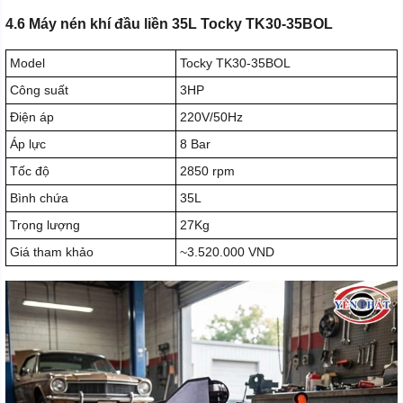
4.6 Máy nén khí đầu liền 35L Tocky TK30-35BOL
Model
Tocky TK30-35BOL
Công suất
3HP
Điện áp
220V/50Hz
Áp lực
8 Bar
Tốc độ
2850 rpm
Bình chứa
35L
Trọng lượng
27Kg
Giá tham khảo
~3.520.000 VND