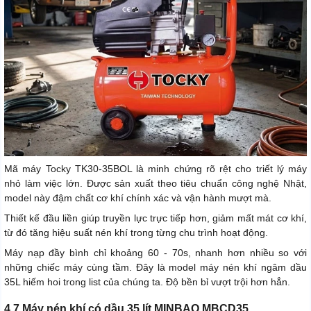
Mã máy Tocky TK30-35BOL là minh chứng rõ rệt cho triết lý máy
nhỏ làm việc lớn. Được sản xuất theo tiêu chuẩn công nghệ Nhật,
model này đậm chất cơ khí chính xác và vận hành mượt mà.
Thiết kế đầu liền giúp truyền lực trực tiếp hơn, giảm mất mát cơ khí,
từ đó tăng hiệu suất nén khí trong từng chu trình hoạt động.
Máy nạp đầy bình chỉ khoảng 60 - 70s, nhanh hơn nhiều so với
những chiếc máy cùng tầm. Đây là model máy nén khí ngâm dầu
35L hiếm hoi trong list của chúng ta. Độ bền bỉ vượt trội hơn hẳn.
4.7 Máy nén khí có dầu 35 lít MINBAO MBCD35