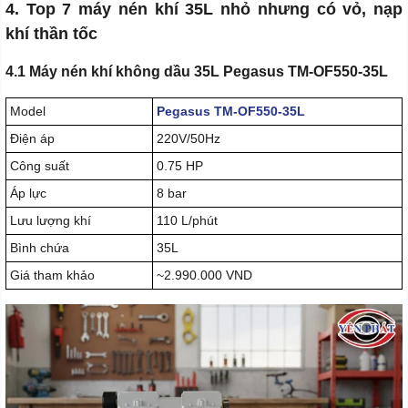
4. Top 7 máy nén khí 35L nhỏ nhưng có vỏ, nạp
khí thần tốc
4.1 Máy nén khí không dầu 35L Pegasus TM-OF550-35L
Model
Pegasus TM-OF550-35L
Điện áp
220V/50Hz
Công suất
0.75 HP
Áp lực
8 bar
Lưu lượng khí
110 L/phút
Bình chứa
35L
Giá tham khảo
~2.990.000 VND