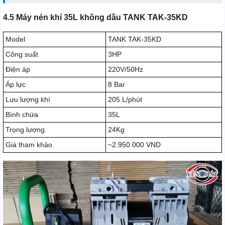
4.5 Máy nén khí 35L không dầu TANK TAK-35KD
Model
TANK TAK-35KD
Công suất
3HP
Điện áp
220V/50Hz
Áp lực
8 Bar
Lưu lượng khí
205 L/phút
Bình chứa
35L
Trọng lượng
24Kg
Giá tham khảo
~2.950.000 VND