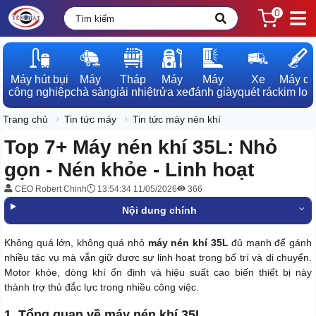
0
Máy hút bụi

Máy

Tháp

Máy

Máy

Xe

Máy dò

công nghiệp
chà sàn
giải nhiệt
rửa xe
đánh giày
quét rác
kim loạ
Trang chủ
Tin tức máy
Tin tức máy nén khí
Top 7+ Máy nén khí 35L: Nhỏ
gọn - Nén khỏe - Linh hoạt
CEO Robert Chinh
13:54:34 11/05/2026
366
Nội dung chính
Không quá lớn, không quá nhỏ
máy nén khí 35L
đủ mạnh để gánh
nhiều tác vụ mà vẫn giữ được sự linh hoạt trong bố trí và di chuyển.
Motor khỏe, dòng khí ổn định và hiệu suất cao biến thiết bị này
thành trợ thủ đắc lực trong nhiều công việc.
1. Tổng quan về máy nén khí 35L