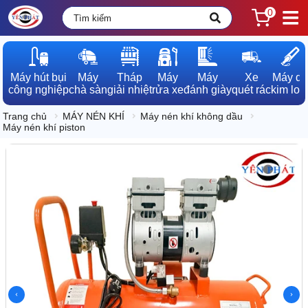
0
Máy hút bụi

Máy

Tháp

Máy

Máy

Xe

Máy dò

công nghiệp
chà sàn
giải nhiệt
rửa xe
đánh giày
quét rác
kim loạ
Trang chủ
MÁY NÉN KHÍ
Máy nén khí không dầu
Máy nén khí piston