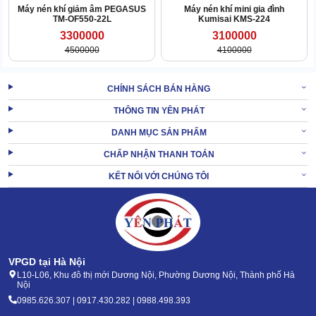
1.4 Không gây ồn với công nghệ giảm âm tân tiến
Máy nén khí giảm âm PEGASUS
Máy nén khí mini gia đình
TM-OF550-22L
Kumisai KMS-224
3300000
3100000
4500000
4100000
CHÍNH SÁCH BÁN HÀNG
THÔNG TIN YÊN PHÁT
DANH MỤC SẢN PHẨM
CHẤP NHẬN THANH TOÁN
KẾT NỐI VỚI CHÚNG TÔI
VPGD tại Hà Nội
L10-L06, Khu đô thị mới Dương Nội, Phường Dương Nội, Thành phố Hà
Khi
máy nén khí Wing
hoạt động, độ ồn cao nhất cỡ 52dB, thấp
Nội
nhất khoảng 46dB.
0985.626.307 | 0917.430.282 | 0988.498.393