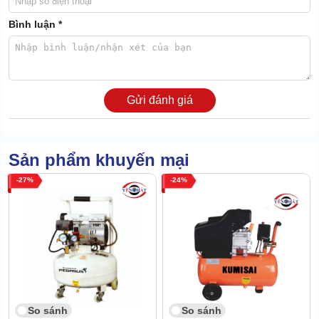
Bình luận *
Sự tiết chế về trọng lượng và kích cỡ đã làm tăng độ linh hoạt của
Gửi đánh giá
máy khi sử dụng, lắp đặt, di dời khi cần.
1.3 Vận hành ổn định, hiếm lỗi hỏng hóc
Sản phẩm khuyến mại
Ngay sau bước khởi động, thiết bị sẽ chuyển sang giai đoạn ổn
định.
27
24
Lúc này, mức năng lượng tiêu thụ, lượng khí nén tạo ra trong 1
đơn vị thời gian sẽ được duy trì đều đều.
Cùng với đó, áp lực khí nén tạo ra cũng giữ ở mức bình ổn, không
tăng giảm thất thường.
Những lỗi phát sinh khi máy hoạt động ít khi xảy ra. Thiết bị giữ
vững phong độ làm việc kể cả khi khai thác công năng trên
10h/ngày.
So sánh
So sánh