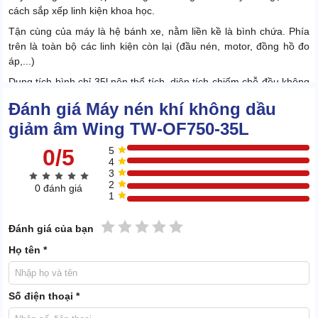
cách sắp xếp linh kiện khoa học.
Tận cùng của máy là hệ bánh xe, nằm liền kề là bình chứa. Phía
trên là toàn bộ các linh kiện còn lại (đầu nén, motor, đồng hồ đo
áp,...)
Dung tích bình chỉ 35l nên thể tích, diện tích chiếm chỗ đều không
đáng kể.
Đánh giá Máy nén khí không dầu
giảm âm Wing TW-OF750-35L
0/5
5
4
3
2
0 đánh giá
1
1 sao
2 sao
3 sao
4 sao
5 sao
Đánh giá của bạn
Họ tên *
Số điện thoại *