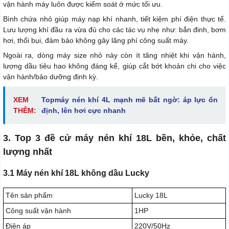
vận hành máy luôn được kiểm soát ở mức tối ưu.
Bình chứa nhỏ giúp máy nạp khí nhanh, tiết kiệm phí điện thực tế.
Lưu lượng khí đầu ra vừa đủ cho các tác vụ nhẹ như: bắn đinh, bơm
hơi, thổi bụi, đảm bảo không gây lãng phí công suất máy.
Ngoài ra, dòng máy size nhỏ này còn ít tăng nhiệt khi vận hành,
lượng dầu tiêu hao không đáng kể, giúp cắt bớt khoản chi cho việc
vận hành/bảo dưỡng định kỳ.
XEM
Top
máy nén khí 4L mạnh mẽ bất ngờ: áp lực ổn
THÊM:
định, lên hơi cực nhanh
3. Top 3 đề cử máy nén khí 18L bền, khỏe, chất
lượng nhất
3.1 Máy nén khí 18L không dầu Lucky
Tên sản phẩm
Lucky 18L
Công suất vận hành
1HP
Điện áp
220V/50Hz