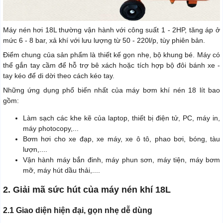
Máy nén hơi 18L thường vận hành với công suất 1 - 2HP, tăng áp ở
mức 6 - 8 bar, xả khí với lưu lượng từ 50 - 220l/p, tùy phiên bản.
Điểm chung của sản phẩm là thiết kế gọn nhẹ, bộ khung bé. Máy có
thể gắn tay cầm để hỗ trợ bê xách hoặc tích hợp bộ đôi bánh xe -
tay kéo để di dời theo cách kéo tay.
Những ứng dụng phổ biến nhất của máy bơm khí nén 18 lít bao
gồm:
Làm sạch các khe kẽ của laptop, thiết bị điện tử, PC, máy in,
máy photocopy,...
Bơm hơi cho xe đạp, xe máy, xe ô tô, phao bơi, bóng, tàu
lượn,....
Vận hành máy bắn đinh, máy phun sơn, máy tiện, máy bơm
mỡ, máy hút dầu thải,....
2. Giải mã sức hút của máy nén khí 18L
2.1 Giao diện hiện đại, gọn nhẹ dễ dùng