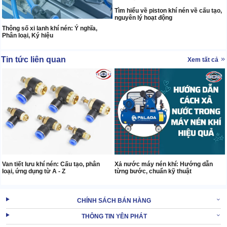
Tìm hiểu về piston khí nén về cấu tạo,
nguyên lý hoạt động
Thông số xi lanh khí nén: Ý nghĩa,
Phân loại, Ký hiệu
Tin tức liên quan
Xem tất cả
Van tiết lưu khí nén: Cấu tạo, phân
Xả nước máy nén khí: Hướng dẫn
loại, ứng dụng từ A - Z
từng bước, chuẩn kỹ thuật
CHÍNH SÁCH BÁN HÀNG
THÔNG TIN YÊN PHÁT