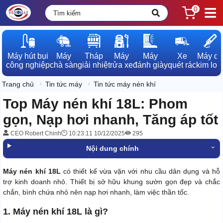
0
Máy hút bụi

Máy

Tháp

Máy

Máy

Xe

Máy dò

công nghiệp
chà sàn
giải nhiệt
rửa xe
đánh giày
quét rác
kim loạ
Trang chủ
Tin tức máy
Tin tức máy nén khí
Top Máy nén khí 18L: Phom
gọn, Nạp hơi nhanh, Tăng áp tốt
CEO Robert Chinh
10:23:11 10/12/2025
295
Nội dung chính
Máy nén khí 18L
có thiết kế vừa vặn với nhu cầu dân dụng và hỗ
trợ kinh doanh nhỏ. Thiết bị sở hữu khung sườn gọn đẹp và chắc
chắn, bình chứa nhỏ nên nạp hơi nhanh, làm việc thần tốc.
1. Máy nén khí 18L là gì?