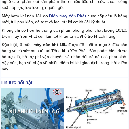
nghệ cao, phân loại sản phẩm theo nhiều tiêu chí: sức chứa, công
suất, áp lực, lưu lượng, nguồn gốc,....
Máy bơm khí nén 18L do
Điện máy Yên Phát
cung cấp đều là hàng
mới, full phụ kiện, đã test và loại trừ lỗi cơ khí/lỗi kỹ thuật.
Không chỉ sở hữu hệ thống sản phẩm phong phú, chất lượng 10/10,
Điện máy Yên Phát còn làm tốt khâu tư vấn/hỗ trợ khách hàng.
Đặc biệt, 3 mẫu
máy nén khí 18L
được đề xuất ở mục 3 đều sẵn
hàng và có sức mua tốt tại Tổng kho Yên Phát. Sản phẩm hiện được
hỗ trợ giá, hỗ trợ phí vận chuyển và nhận đổi trả nếu có phát sinh.
Vậy nên, bạn sẽ nhận về nhiều điểm lợi khi giao dịch trong thời điểm
này.
Tin tức nổi bật