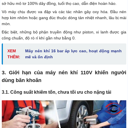
sở hữu mô tơ 100% dây đồng, tuổi thọ cao, dẫn điện hoàn hảo.
Vỏ máy chịu được va đập và các tác nhân gây oxy hóa. Đầu nén
hợp kim nhôm hoặc gang đúc thuộc dòng tản nhiệt nhanh, lâu bị mài
mòn.
Đặc biệt, những bộ phận truyền động như piston, xi lanh được gia
công chuẩn, độ rò rỉ khí gần như bằng 0.
XEM
Máy nén khí 16 bar áp lực cao, hoạt động mạnh
THÊM:
mẽ và ổn định
3. Giới hạn của máy nén khí 110V khiến người
dùng băn khoăn
3.1. Công suất khiêm tốn, chưa tối ưu cho nặng tải