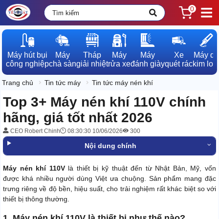
0
Máy hút bụi

Máy

Tháp

Máy

Máy

Xe

Máy dò

công nghiệp
chà sàn
giải nhiệt
rửa xe
đánh giày
quét rác
kim loạ
Trang chủ
Tin tức máy
Tin tức máy nén khí
Top 3+ Máy nén khí 110V chính
hãng, giá tốt nhất 2026
CEO Robert Chinh
08:30:30 10/06/2026
300
Nội dung chính
Máy nén khí 110V
là thiết bị kỹ thuật đến từ Nhật Bản, Mỹ, vốn
được khá nhiều người dùng Việt ưa chuộng. Sản phẩm mang đặc
trưng riêng về độ bền, hiệu suất, cho trải nghiệm rất khác biệt so với
thiết bị thông thường.
1. Máy nén khí 110V là thiết bị như thế nào?