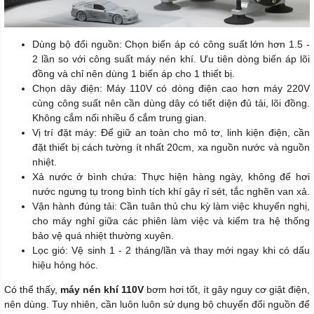
Dùng bộ đổi nguồn: Chọn biến áp có công suất lớn hơn 1.5 -
2 lần so với công suất máy nén khí. Ưu tiên dòng biến áp lõi
đồng và chỉ nên dùng 1 biến áp cho 1 thiết bị.
Chọn dây điện: Máy 110V có dòng điện cao hơn máy 220V
cùng công suất nên cần dùng dây có tiết diện đủ tải, lõi đồng.
Không cắm nối nhiều ổ cắm trung gian.
Vị trí đặt máy: Để giữ an toàn cho mô tơ, linh kiện điện, cần
đặt thiết bị cách tường ít nhất 20cm, xa nguồn nước và nguồn
nhiệt.
Xả nước ở bình chứa: Thực hiện hàng ngày, không để hơi
nước ngưng tụ trong bình tích khí gây rỉ sét, tắc nghẽn van xả.
Vận hành đúng tải: Cần tuân thủ chu kỳ làm việc khuyến nghị,
cho máy nghỉ giữa các phiên làm việc và kiểm tra hệ thống
bảo vệ quá nhiệt thường xuyên.
Lọc gió: Vệ sinh 1 - 2 tháng/lần và thay mới ngay khi có dấu
hiệu hỏng hóc.
Có thể thấy,
máy nén khí 110V
bơm hơi tốt, ít gây nguy cơ giật điện,
nên dùng. Tuy nhiên, cần luôn luôn sử dụng bộ chuyển đổi nguồn để