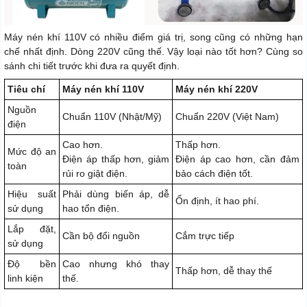
Máy nén khí 110V có nhiều điểm giá trị, song cũng có những hạn
chế nhất định. Dòng 220V cũng thế. Vậy loại nào tốt hơn? Cùng so
sánh chi tiết trước khi đưa ra quyết định.
Tiêu chí
Máy nén khí 110V
Máy nén khí 220V
Nguồn
Chuẩn 110V (Nhật/Mỹ)
Chuẩn 220V (Việt Nam)
điện
Cao hơn.
Thấp hơn.
Mức độ an
Điện áp thấp hơn, giảm
Điện áp cao hơn, cần đảm
toàn
rủi ro giật điện.
bảo cách điện tốt.
Hiệu suất
Phải dùng biến áp, dễ
Ổn định, ít hao phí.
sử dụng
hao tổn điện.
Lắp đặt,
Cần bộ đổi nguồn
Cắm trực tiếp
sử dụng
Độ bền
Cao nhưng khó thay
Thấp hơn, dễ thay thế
linh kiện
thế.