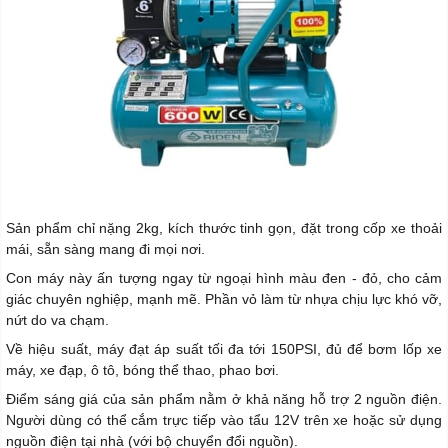
Sản phẩm chỉ nặng 2kg, kích thước tinh gọn, đặt trong cốp xe thoải
mái, sẵn sàng mang đi mọi nơi.
Con máy này ấn tượng ngay từ ngoại hình màu đen - đỏ, cho cảm
giác chuyên nghiệp, mạnh mẽ. Phần vỏ làm từ nhựa chịu lực khó vỡ,
nứt do va chạm.
Về hiệu suất, máy đạt áp suất tối đa tới 150PSI, đủ để bơm lốp xe
máy, xe đạp, ô tô, bóng thể thao, phao bơi.
Điểm sáng giá của sản phẩm nằm ở khả năng hỗ trợ 2 nguồn điện.
Người dùng có thể cắm trực tiếp vào tẩu 12V trên xe hoặc sử dụng
nguồn điện tại nhà (với bộ chuyển đổi nguồn).